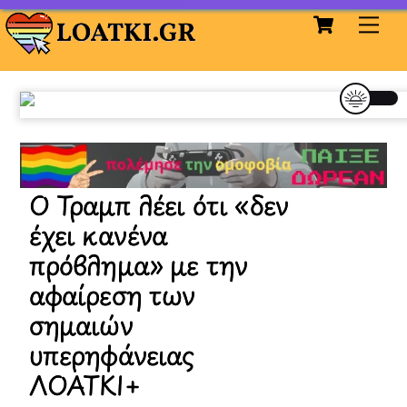
Cart
Skip
Me
to
content
Ο Τραμπ λέει ότι «δεν
έχει κανένα
πρόβλημα» με την
αφαίρεση των
σημαιών
υπερηφάνειας
ΛΟΑΤΚΙ+