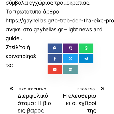
σύμβολα εγχώριας τρομοκρατίας.
Το πρωτότυπο άρθρο
https://gayhellas.gr/o-trab-den-tha-eixe-pr
ανήκει στο
gayhellas.gr – lgbt news and
guide
.
«
»
ΠΡΟΗΓΟΥΜΕΝΟ
ΕΠΟΜΕΝΟ
Διεμφυλικά
Η ελευθερία
άτομα: Η βία
κι οι εχθροί
εις βάρος
της