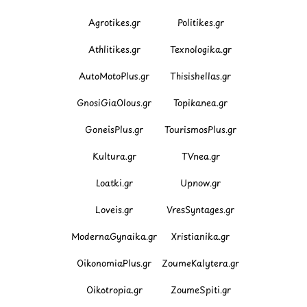
Agrotikes.gr
Politikes.gr
Athlitikes.gr
Texnologika.gr
AutoMotoPlus.gr
Thisishellas.gr
GnosiGiaOlous.gr
Topikanea.gr
GoneisPlus.gr
TourismosPlus.gr
Kultura.gr
TVnea.gr
Loatki.gr
Upnow.gr
Loveis.gr
VresSyntages.gr
ModernaGynaika.gr
Xristianika.gr
OikonomiaPlus.gr
ZoumeKalytera.gr
Oikotropia.gr
ZoumeSpiti.gr