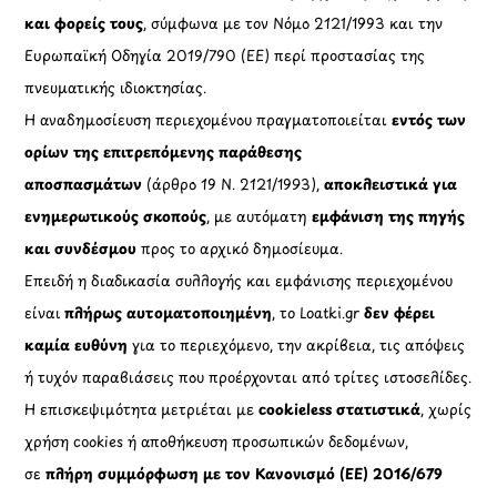
και φορείς τους
, σύμφωνα με τον Νόμο 2121/1993 και την
Ευρωπαϊκή Οδηγία 2019/790 (ΕΕ) περί προστασίας της
πνευματικής ιδιοκτησίας.
Η αναδημοσίευση περιεχομένου πραγματοποιείται
εντός των
ορίων της επιτρεπόμενης παράθεσης
αποσπασμάτων
(άρθρο 19 Ν. 2121/1993),
αποκλειστικά για
ενημερωτικούς σκοπούς
, με αυτόματη
εμφάνιση της πηγής
και συνδέσμου
προς το αρχικό δημοσίευμα.
Επειδή η διαδικασία συλλογής και εμφάνισης περιεχομένου
είναι
πλήρως αυτοματοποιημένη
, το Loatki.gr
δεν φέρει
καμία ευθύνη
για το περιεχόμενο, την ακρίβεια, τις απόψεις
ή τυχόν παραβιάσεις που προέρχονται από τρίτες ιστοσελίδες.
Η επισκεψιμότητα μετριέται με
cookieless στατιστικά
, χωρίς
χρήση cookies ή αποθήκευση προσωπικών δεδομένων,
σε
πλήρη συμμόρφωση με τον Κανονισμό (ΕΕ) 2016/679