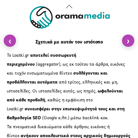
Back
To
Top
‹
›
Σχετικά με αυτόν τον ιστότοπο
Το Loatki.gr
αποτελεί συσσωρευτή
περιεχομένου
(aggregator), ως εκ τούτου τα άρθρα, εικόνες
και τυχόν ενσωματωμένα βίντεο
συλλέγονται και
προβάλλονται αυτόματα
από τρίτες, ελληνικές και μη,
ιστοσελίδες. Οι ιστοσελίδες αυτές, ως πηγές,
ωφελούνται
από κάθε προβολή
, καθώς η εμφάνιση στο
Loatki.gr
συνεισφέρει στην επισκεψιμότητά τους και στη
βαθμολογία SEO
(Google κ.λπ.) μέσω backlink κοκ.
Τα πνευματικά δικαιώματα κάθε άρθρου, εικόνας ή
βίντεο
ανήκουν αποκλειστικά στους αρχικούς δημιουργούς