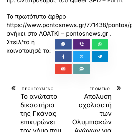
πρ. αντιπρόεδρος του Queer SPD – Fürth.
Το πρωτότυπο άρθρο
https://www.pontosnews.gr/771438/pontos/po
ανήκει στο
ΛΟΑΤΚΙ – pontosnews.gr
.
«
»
ΠΡΟΗΓΟΥΜΕΝΟ
ΕΠΟΜΕΝΟ
Το ανώτατο
Απόλυση
δικαστήριο
σχολιαστή
της Γκάνας
των
επικυρώνει
Ολυμπιακών
τον νόμο που
Αγώνων για