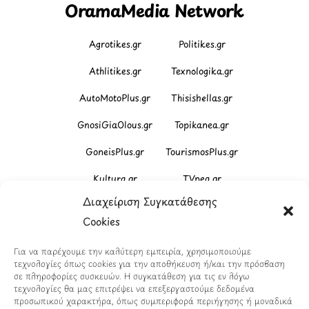
OramaMedia Network
Agrotikes.gr
Politikes.gr
Athlitikes.gr
Texnologika.gr
AutoMotoPlus.gr
Thisishellas.gr
GnosiGiaOlous.gr
Topikanea.gr
GoneisPlus.gr
TourismosPlus.gr
Kultura.gr
TVnea.gr
Διαχείριση Συγκατάθεσης
Loatki.gr
Upnow.gr
Cookies
Loveis.gr
VresSyntages.gr
Για να παρέχουμε την καλύτερη εμπειρία, χρησιμοποιούμε
ModernaGynaika.gr
Xristianika.gr
τεχνολογίες όπως cookies για την αποθήκευση ή/και την πρόσβαση
σε πληροφορίες συσκευών. Η συγκατάθεση για τις εν λόγω
OikonomiaPlus.gr
ZoumeKalytera.gr
τεχνολογίες θα μας επιτρέψει να επεξεργαστούμε δεδομένα
προσωπικού χαρακτήρα, όπως συμπεριφορά περιήγησης ή μοναδικά