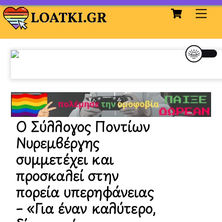
Cart
Skip
Me
to
content
O Σύλλογος Ποντίων
Νυρεμβέργης
συμμετέχει και
προσκαλεί στην
πορεία υπερηφάνειας
– «Για έναν καλύτερο,