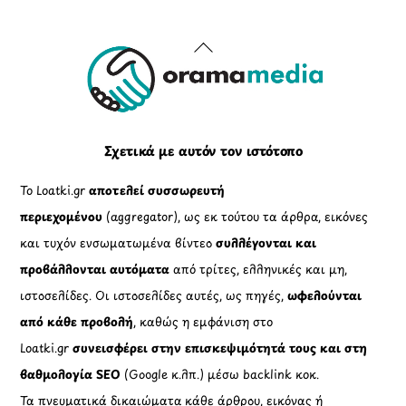
Back
To
Top
Σχετικά με αυτόν τον ιστότοπο
Το Loatki.gr
αποτελεί συσσωρευτή
περιεχομένου
(aggregator), ως εκ τούτου τα άρθρα, εικόνες
και τυχόν ενσωματωμένα βίντεο
συλλέγονται και
προβάλλονται αυτόματα
από τρίτες, ελληνικές και μη,
ιστοσελίδες. Οι ιστοσελίδες αυτές, ως πηγές,
ωφελούνται
από κάθε προβολή
, καθώς η εμφάνιση στο
Loatki.gr
συνεισφέρει στην επισκεψιμότητά τους και στη
βαθμολογία SEO
(Google κ.λπ.) μέσω backlink κοκ.
Τα πνευματικά δικαιώματα κάθε άρθρου, εικόνας ή