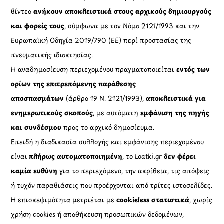
βίντεο
ανήκουν αποκλειστικά στους αρχικούς δημιουργούς
και φορείς τους
, σύμφωνα με τον Νόμο 2121/1993 και την
Ευρωπαϊκή Οδηγία 2019/790 (ΕΕ) περί προστασίας της
πνευματικής ιδιοκτησίας.
Η αναδημοσίευση περιεχομένου πραγματοποιείται
εντός των
ορίων της επιτρεπόμενης παράθεσης
αποσπασμάτων
(άρθρο 19 Ν. 2121/1993),
αποκλειστικά για
ενημερωτικούς σκοπούς
, με αυτόματη
εμφάνιση της πηγής
και συνδέσμου
προς το αρχικό δημοσίευμα.
Επειδή η διαδικασία συλλογής και εμφάνισης περιεχομένου
είναι
πλήρως αυτοματοποιημένη
, το Loatki.gr
δεν φέρει
καμία ευθύνη
για το περιεχόμενο, την ακρίβεια, τις απόψεις
ή τυχόν παραβιάσεις που προέρχονται από τρίτες ιστοσελίδες.
Η επισκεψιμότητα μετριέται με
cookieless στατιστικά
, χωρίς
χρήση cookies ή αποθήκευση προσωπικών δεδομένων,