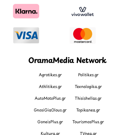
OramaMedia Network
Agrotikes.gr
Politikes.gr
Athlitikes.gr
Texnologika.gr
AutoMotoPlus.gr
Thisishellas.gr
GnosiGiaOlous.gr
Topikanea.gr
GoneisPlus.gr
TourismosPlus.gr
Kultura.gr
TVnea.gr