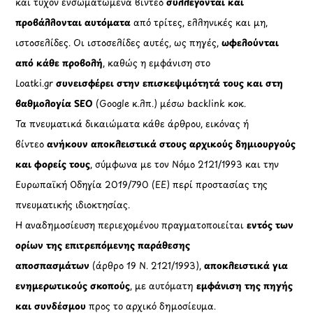
και τυχόν ενσωματωμένα βίντεο
συλλέγονται και
προβάλλονται αυτόματα
από τρίτες, ελληνικές και μη,
ιστοσελίδες. Οι ιστοσελίδες αυτές, ως πηγές,
ωφελούνται
από κάθε προβολή
, καθώς η εμφάνιση στο
Loatki.gr
συνεισφέρει στην επισκεψιμότητά τους και στη
βαθμολογία SEO
(Google κ.λπ.) μέσω backlink κοκ.
Τα πνευματικά δικαιώματα κάθε άρθρου, εικόνας ή
βίντεο
ανήκουν αποκλειστικά στους αρχικούς δημιουργούς
και φορείς τους
, σύμφωνα με τον Νόμο 2121/1993 και την
Ευρωπαϊκή Οδηγία 2019/790 (ΕΕ) περί προστασίας της
πνευματικής ιδιοκτησίας.
Η αναδημοσίευση περιεχομένου πραγματοποιείται
εντός των
ορίων της επιτρεπόμενης παράθεσης
αποσπασμάτων
(άρθρο 19 Ν. 2121/1993),
αποκλειστικά για
ενημερωτικούς σκοπούς
, με αυτόματη
εμφάνιση της πηγής
και συνδέσμου
προς το αρχικό δημοσίευμα.