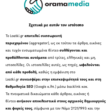
To
Top
Σχετικά με αυτόν τον ιστότοπο
Το Loatki.gr
αποτελεί συσσωρευτή
περιεχομένου
(aggregator), ως εκ τούτου τα άρθρα, εικόνες
και τυχόν ενσωματωμένα βίντεο
συλλέγονται και
προβάλλονται αυτόματα
από τρίτες, ελληνικές και μη,
ιστοσελίδες. Οι ιστοσελίδες αυτές, ως πηγές,
ωφελούνται
από κάθε προβολή
, καθώς η εμφάνιση στο
Loatki.gr
συνεισφέρει στην επισκεψιμότητά τους και στη
βαθμολογία SEO
(Google κ.λπ.) μέσω backlink κοκ.
Τα πνευματικά δικαιώματα κάθε άρθρου, εικόνας ή
βίντεο
ανήκουν αποκλειστικά στους αρχικούς δημιουργούς
και φορείς τους
, σύμφωνα με τον Νόμο 2121/1993 και την