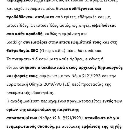
και τυχόν ενσωματωμένα βίντεο
συλλέγονται και
προβάλλονται αυτόματα
από τρίτες, ελληνικές και μη,
ιστοσελίδες. Οι ιστοσελίδες αυτές, ως πηγές,
ωφελούνται
από κάθε προβολή
, καθώς η εμφάνιση στο
Loatki.gr
συνεισφέρει στην επισκεψιμότητά τους και στη
βαθμολογία SEO
(Google κ.λπ.) μέσω backlink κοκ.
Τα πνευματικά δικαιώματα κάθε άρθρου, εικόνας ή
βίντεο
ανήκουν αποκλειστικά στους αρχικούς δημιουργούς
και φορείς τους
, σύμφωνα με τον Νόμο 2121/1993 και την
Ευρωπαϊκή Οδηγία 2019/790 (ΕΕ) περί προστασίας της
πνευματικής ιδιοκτησίας.
Η αναδημοσίευση περιεχομένου πραγματοποιείται
εντός των
ορίων της επιτρεπόμενης παράθεσης
αποσπασμάτων
(άρθρο 19 Ν. 2121/1993),
αποκλειστικά για
ενημερωτικούς σκοπούς
, με αυτόματη
εμφάνιση της πηγής