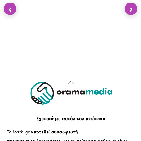
‹
›
Back
To
Top
Σχετικά με αυτόν τον ιστότοπο
Το Loatki.gr
αποτελεί συσσωρευτή
περιεχομένου
(aggregator), ως εκ τούτου τα άρθρα, εικόνες