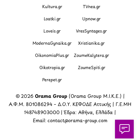
Kultura.gr
TVnea.gr
Loatki.gr
Upnow.gr
Loveis.gr
VresSyntages.gr
ModernaGynaika.gr
Xristianika.gr
OikonomiaPlus.gr
ZoumeKalytera.gr
Oikotropia.gr
ZoumeSpiti.gr
Perepet.gr
© 2026
Orama Group
(Orama Group Μ.Ι.Κ.Ε.) |
Α.Φ.Μ. 801086294 – Δ.Ο.Υ. ΚΕΦΟΔΕ Αττικής | Γ.Ε.ΜΗ
148748903000 | Έδρα: Αθήνα, Ελλάδα |
Email: contact@orama-group.com