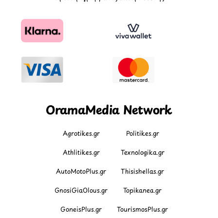
OramaMedia Network
Agrotikes.gr
Politikes.gr
Athlitikes.gr
Texnologika.gr
AutoMotoPlus.gr
Thisishellas.gr
GnosiGiaOlous.gr
Topikanea.gr
GoneisPlus.gr
TourismosPlus.gr