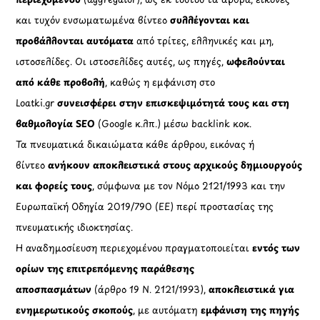
και τυχόν ενσωματωμένα βίντεο
συλλέγονται και
προβάλλονται αυτόματα
από τρίτες, ελληνικές και μη,
ιστοσελίδες. Οι ιστοσελίδες αυτές, ως πηγές,
ωφελούνται
από κάθε προβολή
, καθώς η εμφάνιση στο
Loatki.gr
συνεισφέρει στην επισκεψιμότητά τους και στη
βαθμολογία SEO
(Google κ.λπ.) μέσω backlink κοκ.
Τα πνευματικά δικαιώματα κάθε άρθρου, εικόνας ή
βίντεο
ανήκουν αποκλειστικά στους αρχικούς δημιουργούς
και φορείς τους
, σύμφωνα με τον Νόμο 2121/1993 και την
Ευρωπαϊκή Οδηγία 2019/790 (ΕΕ) περί προστασίας της
πνευματικής ιδιοκτησίας.
Η αναδημοσίευση περιεχομένου πραγματοποιείται
εντός των
ορίων της επιτρεπόμενης παράθεσης
αποσπασμάτων
(άρθρο 19 Ν. 2121/1993),
αποκλειστικά για
ενημερωτικούς σκοπούς
, με αυτόματη
εμφάνιση της πηγής