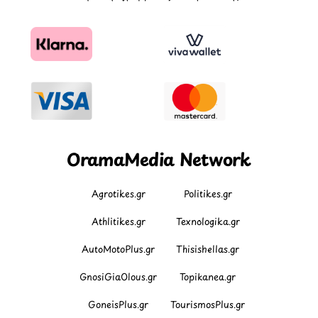
OramaMedia Network
Agrotikes.gr
Politikes.gr
Athlitikes.gr
Texnologika.gr
AutoMotoPlus.gr
Thisishellas.gr
GnosiGiaOlous.gr
Topikanea.gr
GoneisPlus.gr
TourismosPlus.gr