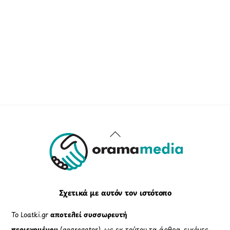
Back
To
Top
Σχετικά με αυτόν τον ιστότοπο
Το Loatki.gr
αποτελεί συσσωρευτή
περιεχομένου
(aggregator), ως εκ τούτου τα άρθρα, εικόνες