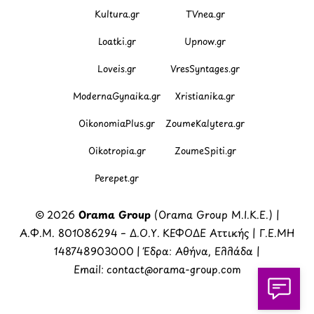
Kultura.gr
TVnea.gr
Loatki.gr
Upnow.gr
Loveis.gr
VresSyntages.gr
ModernaGynaika.gr
Xristianika.gr
OikonomiaPlus.gr
ZoumeKalytera.gr
Oikotropia.gr
ZoumeSpiti.gr
Perepet.gr
© 2026
Orama Group
(Orama Group Μ.Ι.Κ.Ε.) |
Α.Φ.Μ. 801086294 – Δ.Ο.Υ. ΚΕΦΟΔΕ Αττικής | Γ.Ε.ΜΗ
148748903000 | Έδρα: Αθήνα, Ελλάδα |
Email: contact@orama-group.com