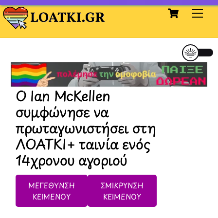
Cart
Skip
Me
to
content
Ο Ian McKellen
συμφώνησε να
πρωταγωνιστήσει στη
ΛΟΑΤΚΙ+ ταινία ενός
14χρονου αγοριού
ΜΕΓΕΘΥΝΣΗ
ΣΜΙΚΡΥΝΣΗ
ΚΕΙΜΕΝΟΥ
ΚΕΙΜΕΝΟΥ