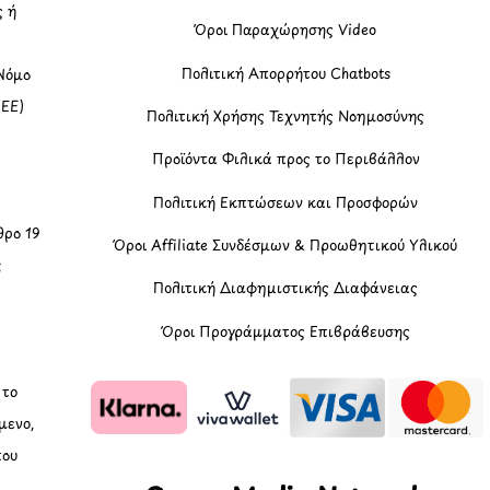
ς ή
Όροι Παραχώρησης Video
Πολιτική Απορρήτου Chatbots
Νόμο
(ΕΕ)
Πολιτική Χρήσης Τεχνητής Νοημοσύνης
Προϊόντα Φιλικά προς το Περιβάλλον
Πολιτική Εκπτώσεων και Προσφορών
ρο 19
Όροι Affiliate Συνδέσμων & Προωθητικού Υλικού
ς
Πολιτική Διαφημιστικής Διαφάνειας
Όροι Προγράμματος Επιβράβευσης
, το
μενο,
που