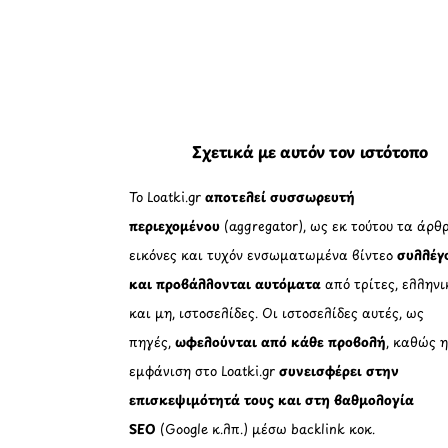
Σχετικά με αυτόν τον ιστότοπο
Το Loatki.gr
αποτελεί συσσωρευτή
περιεχομένου
(aggregator), ως εκ τούτου τα άρθρ
εικόνες και τυχόν ενσωματωμένα βίντεο
συλλέγ
και προβάλλονται αυτόματα
από τρίτες, ελληνι
και μη, ιστοσελίδες. Οι ιστοσελίδες αυτές, ως
πηγές,
ωφελούνται από κάθε προβολή
, καθώς 
εμφάνιση στο Loatki.gr
συνεισφέρει στην
επισκεψιμότητά τους και στη βαθμολογία
SEO
(Google κ.λπ.) μέσω backlink κοκ.