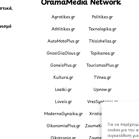
OramaMedia Network
ιστικά
,
Agrotikes.gr
Politikes.gr
νισμό
Athlitikes.gr
Texnologika.gr
AutoMotoPlus.gr
Thisishellas.gr
GnosiGiaOlous.gr
Topikanea.gr
GoneisPlus.gr
TourismosPlus.gr
Kultura.gr
TVnea.gr
Loatki.gr
Upnow.gr
Loveis.gr
VresSyntages.gr
ModernaGynaika.gr
Xristianika.gr
Για να παρέχουμ
OikonomiaPlus.gr
ZoumeKalytera.gr
cookies για την
συγκατάθεση για 
Oikotropia.gr
ZoumeSpiti.gr