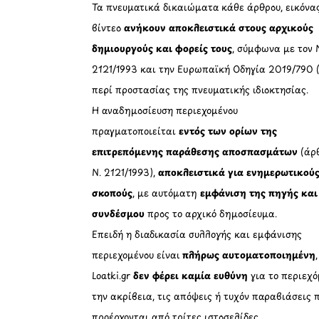
Τα πνευματικά δικαιώματα κάθε άρθρου, εικόνα
βίντεο
ανήκουν αποκλειστικά στους αρχικούς
δημιουργούς και φορείς τους
, σύμφωνα με τον 
2121/1993 και την Ευρωπαϊκή Οδηγία 2019/790 
περί προστασίας της πνευματικής ιδιοκτησίας.
Η αναδημοσίευση περιεχομένου
πραγματοποιείται
εντός των ορίων της
επιτρεπόμενης παράθεσης αποσπασμάτων
(άρθ
Ν. 2121/1993),
αποκλειστικά για ενημερωτικού
σκοπούς
, με αυτόματη
εμφάνιση της πηγής και
συνδέσμου
προς το αρχικό δημοσίευμα.
Επειδή η διαδικασία συλλογής και εμφάνισης
περιεχομένου είναι
πλήρως αυτοματοποιημένη
Loatki.gr
δεν φέρει καμία ευθύνη
για το περιεχό
την ακρίβεια, τις απόψεις ή τυχόν παραβιάσεις 
προέρχονται από τρίτες ιστοσελίδες.