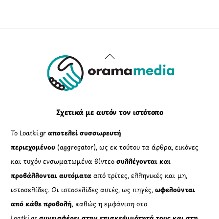
Back
To
Top
Σχετικά με αυτόν τον ιστότοπο
Το Loatki.gr
αποτελεί συσσωρευτή
περιεχομένου
(aggregator), ως εκ τούτου τα άρθρα, εικόνες
και τυχόν ενσωματωμένα βίντεο
συλλέγονται και
προβάλλονται αυτόματα
από τρίτες, ελληνικές και μη,
ιστοσελίδες. Οι ιστοσελίδες αυτές, ως πηγές,
ωφελούνται
από κάθε προβολή
, καθώς η εμφάνιση στο
Loatki.gr
συνεισφέρει στην επισκεψιμότητά τους και στη