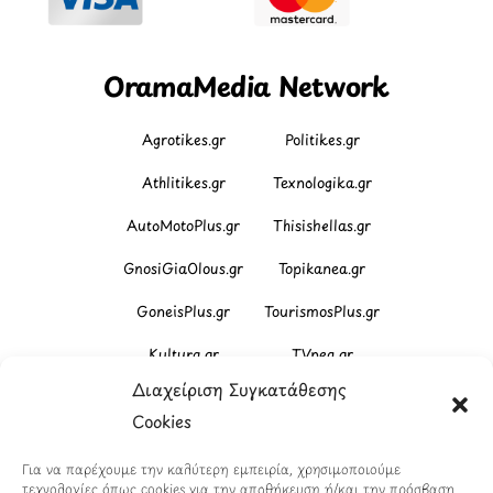
OramaMedia Network
Agrotikes.gr
Politikes.gr
Athlitikes.gr
Texnologika.gr
AutoMotoPlus.gr
Thisishellas.gr
GnosiGiaOlous.gr
Topikanea.gr
GoneisPlus.gr
TourismosPlus.gr
Kultura.gr
TVnea.gr
Διαχείριση Συγκατάθεσης
Loatki.gr
Upnow.gr
Cookies
Loveis.gr
VresSyntages.gr
Για να παρέχουμε την καλύτερη εμπειρία, χρησιμοποιούμε
ModernaGynaika.gr
Xristianika.gr
τεχνολογίες όπως cookies για την αποθήκευση ή/και την πρόσβαση