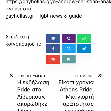
https://gayhellas.gr/o-andrew-christian-ana
ανήκει στο
gayhellas.gr – lgbt news & guide
.
«
»
ΠΡΟΗΓΟΥΜΕΝΟ
ΕΠΟΜΕΝΟ
Η εκδήλωση
Eίκοσι χρόνια
Pride στο
Athens Pride:
Λίβερπουλ
Mια γιορτή
ακυρώθηκε
ορατότητας
λόγω
και μνήμης