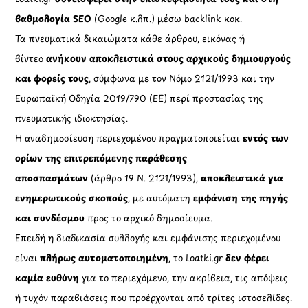
βαθμολογία SEO
(Google κ.λπ.) μέσω backlink κοκ.
Τα πνευματικά δικαιώματα κάθε άρθρου, εικόνας ή
βίντεο
ανήκουν αποκλειστικά στους αρχικούς δημιουργούς
και φορείς τους
, σύμφωνα με τον Νόμο 2121/1993 και την
Ευρωπαϊκή Οδηγία 2019/790 (ΕΕ) περί προστασίας της
πνευματικής ιδιοκτησίας.
Η αναδημοσίευση περιεχομένου πραγματοποιείται
εντός των
ορίων της επιτρεπόμενης παράθεσης
αποσπασμάτων
(άρθρο 19 Ν. 2121/1993),
αποκλειστικά για
ενημερωτικούς σκοπούς
, με αυτόματη
εμφάνιση της πηγής
και συνδέσμου
προς το αρχικό δημοσίευμα.
Επειδή η διαδικασία συλλογής και εμφάνισης περιεχομένου
είναι
πλήρως αυτοματοποιημένη
, το Loatki.gr
δεν φέρει
καμία ευθύνη
για το περιεχόμενο, την ακρίβεια, τις απόψεις
ή τυχόν παραβιάσεις που προέρχονται από τρίτες ιστοσελίδες.