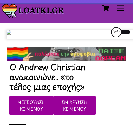
Cart
Skip
Me
to
content
Ο Andrew Christian
ανακοινώνει «το
τέλος μιας εποχής»
ΜΕΓΕΘΥΝΣΗ
ΣΜΙΚΡΥΝΣΗ
ΚΕΙΜΕΝΟΥ
ΚΕΙΜΕΝΟΥ