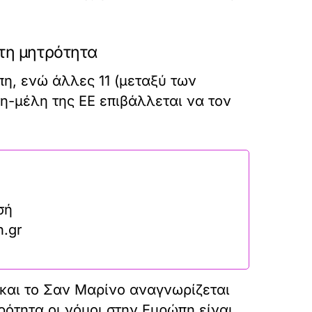
ετη μητρότητα
πη, ενώ άλλες 11 (μεταξύ των
η-μέλη της ΕΕ επιβάλλεται να τον
σή
n.gr
α και το Σαν Μαρίνο αναγνωρίζεται
ρότητα οι νόμοι στην Ευρώπη είναι