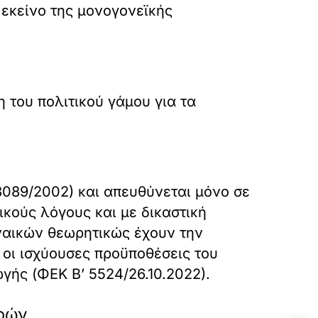
 εκείνο της μονογονεϊκής
η του πολιτικού γάμου για τα
3089/2002) και απευθύνεται μόνο σε
ικούς λόγους και με δικαστική
υναικών θεωρητικώς έχουν την
 οι ισχύουσες προϋποθέσεις του
ής (ΦΕΚ Β’ 5524/26.10.2022).
δρών