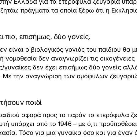
την Ελλάδα για τα ετερόφυλα ζευγάρια υπάρχε
 ζητάω πράγματα τα οποία ξέρω ότι η Εκκλησία
 πια, επισήμως, δύο γονείς.
εν είναι ο βιολογικός γονιός του παιδιού θα
ή νομοθεσία δεν αναγνωρίζει τις οικογένειε
/γυναίκες δεν έχει επισήμως δύο γονείς αλλά
υ. Με την αναγνώριση των ομόφυλων ζευγαριών
τήσουν παιδί
 παιδιού αφορά προς το παρόν τα ετερόφυλα ζ
τή υπάρχει από το 1946 – με ό,τι προϋποθέσε
σία. Τόσο για μια γυναίκα όσο και για έναν ά