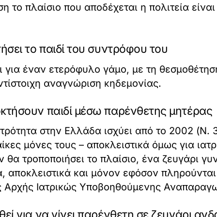
 το πλαίσιο που αποδέχεται η πολιτεία είναι
ήσει το παιδί του συντρόφου του
ει για έναν ετερόφυλο γάμο, με τη θεσμοθέτησ
ντίστοιχη αναγνώριση κηδεμονίας.
κτήσουν παιδί μέσω παρένθετης μητέρας
ρότητα στην Ελλάδα ισχύει από το 2002 (Ν. 
κες μόνες τους – αποκλειστικά όμως για ιατρ
εν θα τροποποιήσει το πλαίσιο, ένα ζευγάρι γ
α, αποκλειστικά και μόνον εφόσον πληρούνται
ς Αρχής Ιατρικώς Υποβοηθούμενης Αναπαραγωγ
εί για να γίνει παρένθετη σε ζευγάρι αν