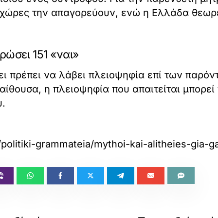
ς χώρες την απαγορεύουν, ενώ η Ελλάδα θεωρε
ρώσει 151 «ναι»
σει πρέπει να λάβει πλειοψηφία επί των παρό
ίθουσα, η πλειοψηφία που απαιτείται μπορεί 
υ.
s/politiki-grammateia/mythoi-kai-alitheies-gia