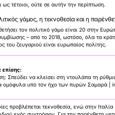
ως τέτοιοι, ούτε σε αυτήν την περίπτωση.
ιτικός γάμος, η τεκνοθεσία και η παρένθ
ετήσει τον πολιτικό γάμο είναι 20 στην Ευρώ
υμβίωσης – από το 2018, ωστόσο, όλα τα κράτ
ς του ζευγαριού είναι ευρωπαίος πολίτης.
 επίσης:
η: Σπεύδει να κλείσει στη ντουλάπα τη ρύθμι
τα ομόφυλα υπό τον ήχο των πυρών Σαμαρά | i
ποίες προβλέπεται τεκνοθεσία, ενώ στην Ιταλί
ιδιού ενός συντρόφου. Για την παρένθετη μητ