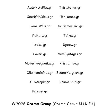
AutoMotoPlus.gr
Thisishellas.gr
GnosiGiaOlous.gr
Topikanea.gr
GoneisPlus.gr
TourismosPlus.gr
Kultura.gr
TVnea.gr
Loatki.gr
Upnow.gr
Loveis.gr
VresSyntages.gr
ModernaGynaika.gr
Xristianika.gr
OikonomiaPlus.gr
ZoumeKalytera.gr
Oikotropia.gr
ZoumeSpiti.gr
Perepet.gr
© 2026
Orama Group
(Orama Group Μ.Ι.Κ.Ε.) |