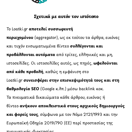
Σχετικά με αυτόν τον ιστότοπο
Το Loatki.gr
αποτελεί συσσωρευτή
περιεχομένου
(aggregator), ως εκ τούτου τα άρθρα, εικόνες
και τυχόν ενσωματωμένα βίντεο
συλλέγονται και
προβάλλονται αυτόματα
από τρίτες, ελληνικές και μη,
ιστοσελίδες. Οι ιστοσελίδες αυτές, ως πηγές,
ωφελούνται
από κάθε προβολή
, καθώς η εμφάνιση στο
Loatki.gr
συνεισφέρει στην επισκεψιμότητά τους και στη
βαθμολογία SEO
(Google κ.λπ.) μέσω backlink κοκ.
Τα πνευματικά δικαιώματα κάθε άρθρου, εικόνας ή
βίντεο
ανήκουν αποκλειστικά στους αρχικούς δημιουργούς
και φορείς τους
, σύμφωνα με τον Νόμο 2121/1993 και την
Ευρωπαϊκή Οδηγία 2019/790 (ΕΕ) περί προστασίας της
πνευματικής ιδιοκτησίας.