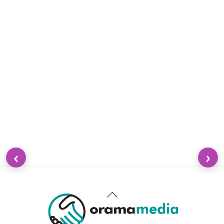
‹
›
Back
To
Top