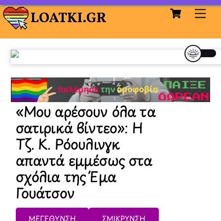
Cart
Skip
Me
to
content
«Μου αρέσουν όλα τα
σατιρικά βίντεο»: Η
Τζ. Κ. Ρόουλινγκ
απαντά εμμέσως στα
σχόλια της Έμα
Γουάτσον
ΜΕΓΕΘΥΝΣΗ
ΣΜΙΚΡΥΝΣΗ