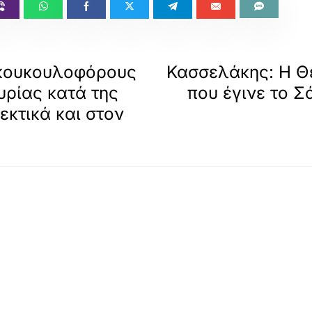
 κουκουλοφόρους
Κασσελάκης: Η Θε
υρίας κατά της
που έγινε το Σ
εκτικά και στον