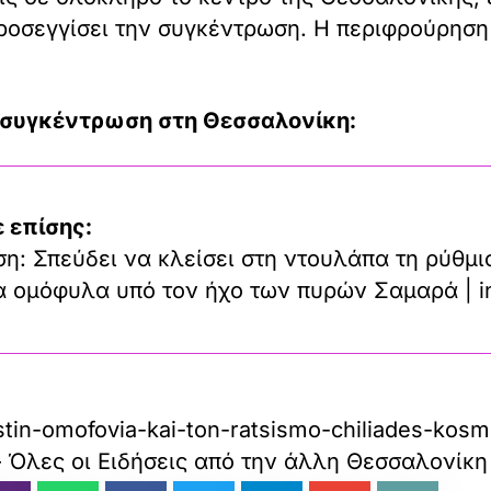
οσεγγίσει την συγκέντρωση. Η περιφρούρηση 
 συγκέντρωση στη Θεσσαλονίκη:
 επίσης:
η: Σπεύδει να κλείσει στη ντουλάπα τη ρύθμι
τα ομόφυλα υπό τον ήχο των πυρών Σαμαρά | i
si-stin-omofovia-kai-ton-ratsismo-chiliades-k
– Όλες οι Ειδήσεις από την άλλη Θεσσαλονίκη