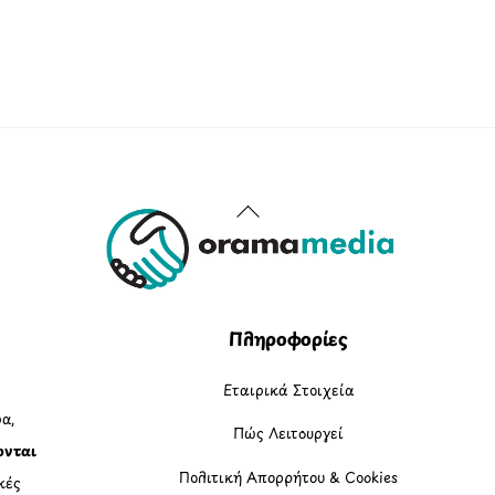
Back
To
Top
Πληροφορίες
Εταιρικά Στοιχεία
α,
Πώς Λειτουργεί
ονται
Πολιτική Απορρήτου & Cookies
κές