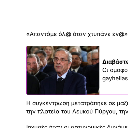
«Απαντάμε όλ@ όταν χτυπάνε έν@» 
Διαβάστε
Οι ομοφο
gayhellas
Η συγκέντρωση μετατράπηκε σε μαζι
την πλατεία του Λευκού Πύργου, την
Ισχυρές ήταν οι αστυνομικές δυνάμ