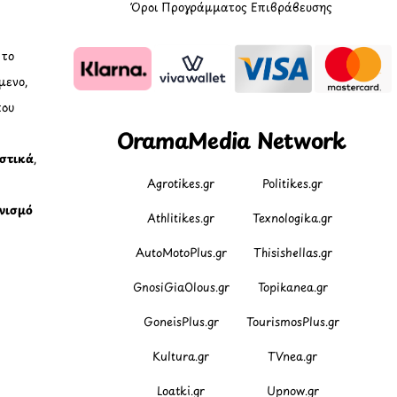
Όροι Προγράμματος Επιβράβευσης
, το
μενο,
που
OramaMedia Network
ιστικά
,
Agrotikes.gr
Politikes.gr
νισμό
Athlitikes.gr
Texnologika.gr
AutoMotoPlus.gr
Thisishellas.gr
GnosiGiaOlous.gr
Topikanea.gr
GoneisPlus.gr
TourismosPlus.gr
Kultura.gr
TVnea.gr
Loatki.gr
Upnow.gr