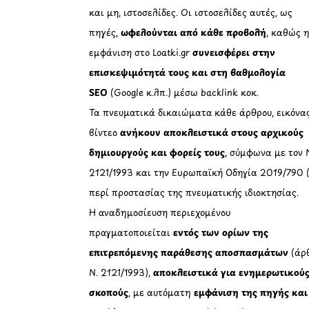
και μη, ιστοσελίδες. Οι ιστοσελίδες αυτές, ως
πηγές,
ωφελούνται από κάθε προβολή
, καθώς 
εμφάνιση στο Loatki.gr
συνεισφέρει στην
επισκεψιμότητά τους και στη βαθμολογία
SEO
(Google κ.λπ.) μέσω backlink κοκ.
Τα πνευματικά δικαιώματα κάθε άρθρου, εικόνα
βίντεο
ανήκουν αποκλειστικά στους αρχικούς
δημιουργούς και φορείς τους
, σύμφωνα με τον 
2121/1993 και την Ευρωπαϊκή Οδηγία 2019/790 
περί προστασίας της πνευματικής ιδιοκτησίας.
Η αναδημοσίευση περιεχομένου
πραγματοποιείται
εντός των ορίων της
επιτρεπόμενης παράθεσης αποσπασμάτων
(άρθ
Ν. 2121/1993),
αποκλειστικά για ενημερωτικού
σκοπούς
, με αυτόματη
εμφάνιση της πηγής και