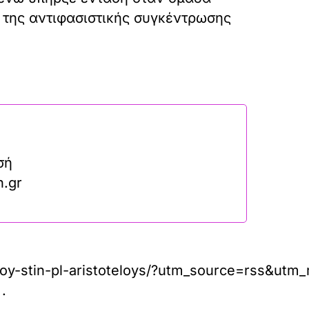
της αντιφασιστικής συγκέντρωσης
σή
n.gr
osmoy-stin-pl-aristoteloys/?utm_source=rss&ut
.