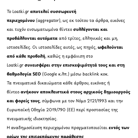
Το Loatki.gr
αποτελεί συσσωρευτή
περιεχομένου
(aggregator), ως εκ τούτου τα άρθρα, εικόνες
και τυχόν ενσωματωμένα βίντεο
συλλέγονται και
προβάλλονται αυτόματα
από τρίτες, ελληνικές και μη,
ιστοσελίδες. Οι ιστοσελίδες αυτές, ως πηγές,
ωφελούνται
από κάθε προβολή
, καθώς η εμφάνιση στο
Loatki.gr
συνεισφέρει στην επισκεψιμότητά τους και στη
βαθμολογία SEO
(Google κ.λπ.) μέσω backlink κοκ.
Τα πνευματικά δικαιώματα κάθε άρθρου, εικόνας ή
βίντεο
ανήκουν αποκλειστικά στους αρχικούς δημιουργούς
και φορείς τους
, σύμφωνα με τον Νόμο 2121/1993 και την
Ευρωπαϊκή Οδηγία 2019/790 (ΕΕ) περί προστασίας της
πνευματικής ιδιοκτησίας.
Η αναδημοσίευση περιεχομένου πραγματοποιείται
εντός των
ορίων της επιτρεπόμενης παράθεσης