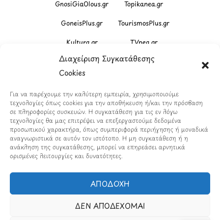
GnosiGiaOlous.gr
Topikanea.gr
GoneisPlus.gr
TourismosPlus.gr
Kultura.gr
TVnea.gr
Διαχείριση Συγκατάθεσης
Loatki.gr
Upnow.gr
Cookies
Loveis.gr
VresSyntages.gr
Για να παρέχουμε την καλύτερη εμπειρία, χρησιμοποιούμε
ModernaGynaika.gr
Xristianika.gr
τεχνολογίες όπως cookies για την αποθήκευση ή/και την πρόσβαση
σε πληροφορίες συσκευών. Η συγκατάθεση για τις εν λόγω
OikonomiaPlus.gr
ZoumeKalytera.gr
τεχνολογίες θα μας επιτρέψει να επεξεργαστούμε δεδομένα
προσωπικού χαρακτήρα, όπως συμπεριφορά περιήγησης ή μοναδικά
Oikotropia.gr
ZoumeSpiti.gr
αναγνωριστικά σε αυτόν τον ιστότοπο. Η μη συγκατάθεση ή η
ανάκληση της συγκατάθεσης, μπορεί να επηρεάσει αρνητικά
ορισμένες λειτουργίες και δυνατότητες.
Perepet.gr
ΑΠΟΔΟΧΗ
© 2026
Orama Group
(Orama Group Μ.Ι.Κ.Ε.) |
Α.Φ.Μ. 801086294 – Δ.Ο.Υ. ΚΕΦΟΔΕ Αττικής | Γ.Ε.ΜΗ
ΔΕΝ ΑΠΟΔΕΧΟΜΑΙ
148748903000 | Έδρα: Αθήνα, Ελλάδα |