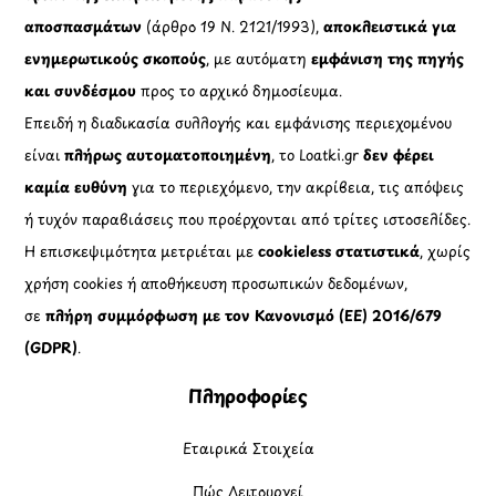
αποσπασμάτων
(άρθρο 19 Ν. 2121/1993),
αποκλειστικά για
ενημερωτικούς σκοπούς
, με αυτόματη
εμφάνιση της πηγής
και συνδέσμου
προς το αρχικό δημοσίευμα.
Επειδή η διαδικασία συλλογής και εμφάνισης περιεχομένου
είναι
πλήρως αυτοματοποιημένη
, το Loatki.gr
δεν φέρει
καμία ευθύνη
για το περιεχόμενο, την ακρίβεια, τις απόψεις
ή τυχόν παραβιάσεις που προέρχονται από τρίτες ιστοσελίδες.
Η επισκεψιμότητα μετριέται με
cookieless στατιστικά
, χωρίς
χρήση cookies ή αποθήκευση προσωπικών δεδομένων,
σε
πλήρη συμμόρφωση με τον Κανονισμό (ΕΕ) 2016/679
(GDPR)
.
Πληροφορίες
Εταιρικά Στοιχεία
Πώς Λειτουργεί