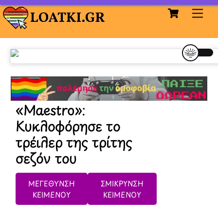
Cart
Skip
Me
to
content
«Maestro»:
Κυκλοφόρησε το
τρέιλερ της τρίτης
σεζόν του
ΜΕΓΕΘΥΝΣΗ
ΣΜΙΚΡΥΝΣΗ
ΚΕΙΜΕΝΟΥ
ΚΕΙΜΕΝΟΥ