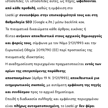
ιστοσελίδες. Οι ιστοσελίδες αυτές, ως πηγές,
ωφελούνται
από κάθε προβολή
, καθώς η εμφάνιση στο
Loatki.gr
συνεισφέρει στην επισκεψιμότητά τους και στη
βαθμολογία SEO
(Google κ.λπ.) μέσω backlink κοκ.
Τα πνευματικά δικαιώματα κάθε άρθρου, εικόνας ή
βίντεο
ανήκουν αποκλειστικά στους αρχικούς δημιουργούς
και φορείς τους
, σύμφωνα με τον Νόμο 2121/1993 και την
Ευρωπαϊκή Οδηγία 2019/790 (ΕΕ) περί προστασίας της
πνευματικής ιδιοκτησίας.
Η αναδημοσίευση περιεχομένου πραγματοποιείται
εντός των
ορίων της επιτρεπόμενης παράθεσης
αποσπασμάτων
(άρθρο 19 Ν. 2121/1993),
αποκλειστικά για
ενημερωτικούς σκοπούς
, με αυτόματη
εμφάνιση της πηγής
και συνδέσμου
προς το αρχικό δημοσίευμα.
Επειδή η διαδικασία συλλογής και εμφάνισης περιεχομένου
είναι
πλήρως αυτοματοποιημένη
, το Loatki.gr
δεν φέρει