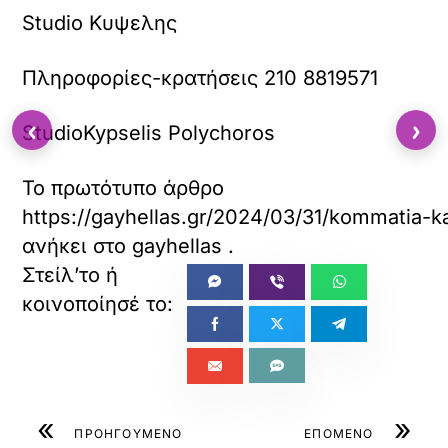
Studio Κυψελης
Πληροφορίες-κρατήσεις 210 8819571
‹
›
StudioKypselis Polychoros
Το πρωτότυπο άρθρο
https://gayhellas.gr/2024/03/31/kommatia-ka
ανήκει στο
gayhellas
.
«
»
ΠΡΟΗΓΟΥΜΕΝΟ
ΕΠΟΜΕΝΟ