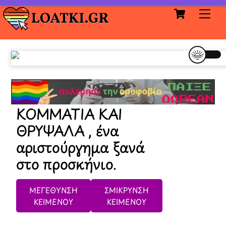
Cart
Skip
Me
to
content
ΚΟΜΜΑΤΙΑ ΚΑΙ
ΘΡΥΨΑΛΑ , ένα
αριστούργημα ξανά
στο προσκήνιο.
ΜΕΓΕΘΥΝΣΗ
ΣΜΙΚΡΥΝΣΗ
ΚΕΙΜΕΝΟΥ
ΚΕΙΜΕΝΟΥ