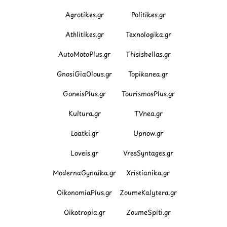
Agrotikes.gr
Politikes.gr
Athlitikes.gr
Texnologika.gr
AutoMotoPlus.gr
Thisishellas.gr
GnosiGiaOlous.gr
Topikanea.gr
GoneisPlus.gr
TourismosPlus.gr
Kultura.gr
TVnea.gr
Loatki.gr
Upnow.gr
Loveis.gr
VresSyntages.gr
ModernaGynaika.gr
Xristianika.gr
OikonomiaPlus.gr
ZoumeKalytera.gr
Oikotropia.gr
ZoumeSpiti.gr