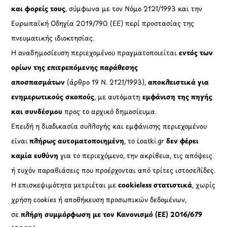
και φορείς τους
, σύμφωνα με τον Νόμο 2121/1993 και την
Ευρωπαϊκή Οδηγία 2019/790 (ΕΕ) περί προστασίας της
πνευματικής ιδιοκτησίας.
Η αναδημοσίευση περιεχομένου πραγματοποιείται
εντός των
ορίων της επιτρεπόμενης παράθεσης
αποσπασμάτων
(άρθρο 19 Ν. 2121/1993),
αποκλειστικά για
ενημερωτικούς σκοπούς
, με αυτόματη
εμφάνιση της πηγής
και συνδέσμου
προς το αρχικό δημοσίευμα.
Επειδή η διαδικασία συλλογής και εμφάνισης περιεχομένου
είναι
πλήρως αυτοματοποιημένη
, το Loatki.gr
δεν φέρει
καμία ευθύνη
για το περιεχόμενο, την ακρίβεια, τις απόψεις
ή τυχόν παραβιάσεις που προέρχονται από τρίτες ιστοσελίδες.
Η επισκεψιμότητα μετριέται με
cookieless στατιστικά
, χωρίς
χρήση cookies ή αποθήκευση προσωπικών δεδομένων,
σε
πλήρη συμμόρφωση με τον Κανονισμό (ΕΕ) 2016/679