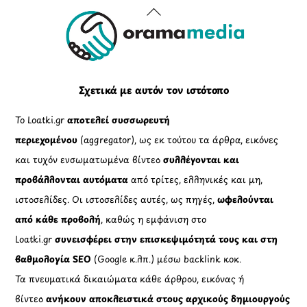
Back
To
Top
Σχετικά με αυτόν τον ιστότοπο
Το Loatki.gr
αποτελεί συσσωρευτή
περιεχομένου
(aggregator), ως εκ τούτου τα άρθρα, εικόνες
και τυχόν ενσωματωμένα βίντεο
συλλέγονται και
προβάλλονται αυτόματα
από τρίτες, ελληνικές και μη,
ιστοσελίδες. Οι ιστοσελίδες αυτές, ως πηγές,
ωφελούνται
από κάθε προβολή
, καθώς η εμφάνιση στο
Loatki.gr
συνεισφέρει στην επισκεψιμότητά τους και στη
βαθμολογία SEO
(Google κ.λπ.) μέσω backlink κοκ.
Τα πνευματικά δικαιώματα κάθε άρθρου, εικόνας ή
βίντεο
ανήκουν αποκλειστικά στους αρχικούς δημιουργούς