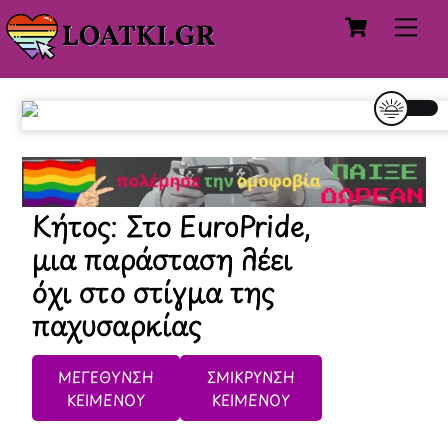
Cart
Skip
Me
to
content
Κήτος: Στο EuroPride,
μια παράσταση λέει
όχι στο στίγμα της
παχυσαρκίας
ΜΕΓΕΘΥΝΣΗ
ΣΜΙΚΡΥΝΣΗ
ΚΕΙΜΕΝΟΥ
ΚΕΙΜΕΝΟΥ