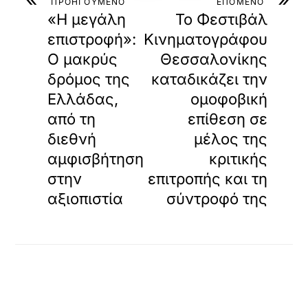
ε
ΠΡΟΗΓΟΥΜΕΝΟ
ΕΠΟΜΕΝΟ
α
«Η μεγάλη
Το Φεστιβάλ
υ
επιστροφή»:
Κινηματογράφου
τ
Ο μακρύς
Θεσσαλονίκης
ό
τ
δρόμος της
καταδικάζει την
ο
Ελλάδας,
ομοφοβική
ε
ν
από τη
επίθεση σε
σ
διεθνή
μέλος της
ω
μ
αμφισβήτηση
κριτικής
α
στην
επιτροπής και τη
τ
ω
αξιοπιστία
σύντροφό της
μ
έ
ν
ο
π
ε
ρ
ι