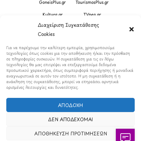
GoneisPlus.gr
TourismosPlus.gr
Kultura.gr
TVnea.gr
Διαχείριση Συγκατάθεσης
Loatki.gr
Upnow.gr
Cookies
Loveis.gr
VresSyntages.gr
Για να παρέχουμε την καλύτερη εμπειρία, χρησιμοποιούμε
ModernaGynaika.gr
Xristianika.gr
τεχνολογίες όπως cookies για την αποθήκευση ή/και την πρόσβαση
σε πληροφορίες συσκευών. Η συγκατάθεση για τις εν λόγω
OikonomiaPlus.gr
ZoumeKalytera.gr
τεχνολογίες θα μας επιτρέψει να επεξεργαστούμε δεδομένα
προσωπικού χαρακτήρα, όπως συμπεριφορά περιήγησης ή μοναδικά
Oikotropia.gr
ZoumeSpiti.gr
αναγνωριστικά σε αυτόν τον ιστότοπο. Η μη συγκατάθεση ή η
ανάκληση της συγκατάθεσης, μπορεί να επηρεάσει αρνητικά
ορισμένες λειτουργίες και δυνατότητες.
Perepet.gr
ΑΠΟΔΟΧΗ
© 2026
Orama Group
(Orama Group Μ.Ι.Κ.Ε.) |
Α.Φ.Μ. 801086294 – Δ.Ο.Υ. ΚΕΦΟΔΕ Αττικής | Γ.Ε.ΜΗ
ΔΕΝ ΑΠΟΔΕΧΟΜΑΙ
148748903000 | Έδρα: Αθήνα, Ελλάδα |
Email: contact@orama-group.com
ΑΠΟΘΗΚΕΥΣΗ ΠΡΟΤΙΜΗΣΕΩΝ