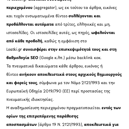
περιεχομένου
(aggregator), ως εκ τούτου τα άρθρα, εικόνες
και τυχόν ενσωματωμένα βίντεο
συλλέγονται και
προβάλλονται αυτόματα
από τρίτες, ελληνικές και μη,
ιστοσελίδες. Οι ιστοσελίδες αυτές, ως πηγές,
ωφελούνται
από κάθε προβολή
, καθώς η εμφάνιση στο
Loatki.gr
συνεισφέρει στην επισκεψιμότητά τους και στη
βαθμολογία SEO
(Google κ.λπ.) μέσω backlink κοκ.
Τα πνευματικά δικαιώματα κάθε άρθρου, εικόνας ή
βίντεο
ανήκουν αποκλειστικά στους αρχικούς δημιουργούς
και φορείς τους
, σύμφωνα με τον Νόμο 2121/1993 και την
Ευρωπαϊκή Οδηγία 2019/790 (ΕΕ) περί προστασίας της
πνευματικής ιδιοκτησίας.
Η αναδημοσίευση περιεχομένου πραγματοποιείται
εντός των
ορίων της επιτρεπόμενης παράθεσης
αποσπασμάτων
(άρθρο 19 Ν. 2121/1993),
αποκλειστικά για