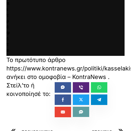
π
ι
τ
ρ
έ
ψ
ε
τ
ε
κ
Το πρωτότυπο άρθρο
α
https://www.kontranews.gr/politiki/kassela
ι
ν
ανήκει στο
ομοφοβία – KontraNews
.
α
φ
ο
ρ
τ
ώ
σ
ε
τ
«
»