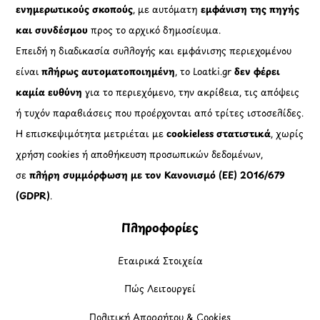
ενημερωτικούς σκοπούς
, με αυτόματη
εμφάνιση της πηγής
και συνδέσμου
προς το αρχικό δημοσίευμα.
Επειδή η διαδικασία συλλογής και εμφάνισης περιεχομένου
είναι
πλήρως αυτοματοποιημένη
, το Loatki.gr
δεν φέρει
καμία ευθύνη
για το περιεχόμενο, την ακρίβεια, τις απόψεις
ή τυχόν παραβιάσεις που προέρχονται από τρίτες ιστοσελίδες.
Η επισκεψιμότητα μετριέται με
cookieless στατιστικά
, χωρίς
χρήση cookies ή αποθήκευση προσωπικών δεδομένων,
σε
πλήρη συμμόρφωση με τον Κανονισμό (ΕΕ) 2016/679
(GDPR)
.
Πληροφορίες
Εταιρικά Στοιχεία
Πώς Λειτουργεί
Πολιτική Απορρήτου & Cookies