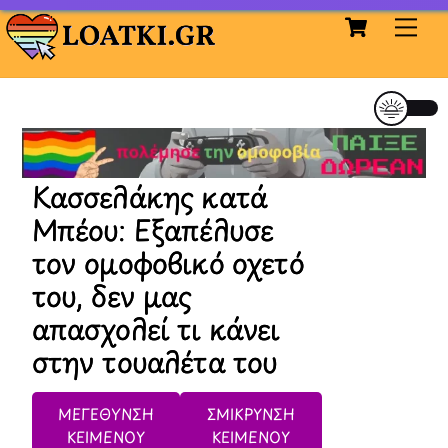
Cart
Skip
Me
to
content
Κασσελάκης κατά
Μπέου: Εξαπέλυσε
τον ομοφοβικό οχετό
του, δεν μας
απασχολεί τι κάνει
στην τουαλέτα του
ΜΕΓΕΘΥΝΣΗ
ΣΜΙΚΡΥΝΣΗ
ΚΕΙΜΕΝΟΥ
ΚΕΙΜΕΝΟΥ