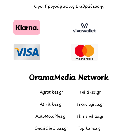
Όροι Προγράμματος Επιβράβευσης
OramaMedia Network
Agrotikes.gr
Politikes.gr
Athlitikes.gr
Texnologika.gr
AutoMotoPlus.gr
Thisishellas.gr
GnosiGiaOlous.gr
Topikanea.gr