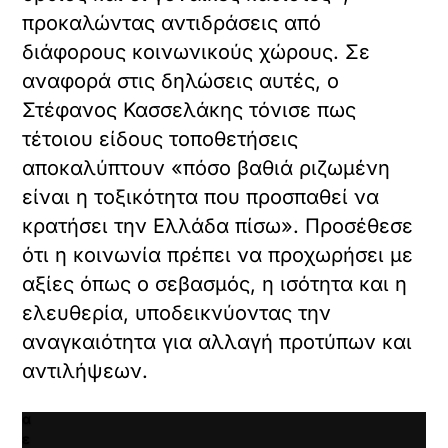
X /
προκαλώντας αντιδράσεις από
TWITTER
διάφορους κοινωνικούς χώρους. Σε
όρτωση
αναφορά στις δηλώσεις αυτές, ο
ματωμένου
Στέφανος Κασσελάκης τόνισε πως
εχομένου
τέτοιου είδους τοποθετήσεις
Κ
αποκαλύπτουν «πόσο βαθιά ριζωμένη
ά
είναι η τοξικότητα που προσπαθεί να
ν
τ
κρατήσει την Ελλάδα πίσω». Προσέθεσε
ε
ότι η κοινωνία πρέπει να προχωρήσει με
κ
λ
αξίες όπως ο σεβασμός, η ισότητα και η
ι
ελευθερία, υποδεικνύοντας την
κ
αναγκαιότητα για αλλαγή προτύπων και
γ
ι
αντιλήψεων.
α
ν
α
ε