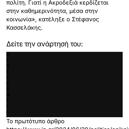
πολίτη. Γιατί η Ακροδεξιά κερδίζεται
ε
κ
στην καθημερινότητα, μέσα στην
λ
κοινωνία», κατέληξε ο Στέφανος
ι
κ
Κασσελάκης.
γ
ι
Δείτε την ανάρτησή του:
α
ν
α
ε
π
ι
τ
ρ
έ
ψ
ε
τ
ε
κ
Το πρωτότυπο άρθρο
α
ι