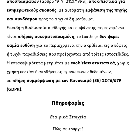
αποσπασμάτων
(άρθρο 19 Ν. 2121/1993),
αποκλειστικά για
ενημερωτικούς σκοπούς
, με αυτόματη
εμφάνιση της πηγής
και συνδέσμου
προς το αρχικό δημοσίευμα.
Επειδή η διαδικασία συλλογής και εμφάνισης περιεχομένου
είναι
πλήρως αυτοματοποιημένη
, το Loatki.gr
δεν φέρει
καμία ευθύνη
για το περιεχόμενο, την ακρίβεια, τις απόψεις
ή τυχόν παραβιάσεις που προέρχονται από τρίτες ιστοσελίδες.
Η επισκεψιμότητα μετριέται με
cookieless στατιστικά
, χωρίς
χρήση cookies ή αποθήκευση προσωπικών δεδομένων,
σε
πλήρη συμμόρφωση με τον Κανονισμό (ΕΕ) 2016/679
(GDPR)
.
Πληροφορίες
Εταιρικά Στοιχεία
Πώς Λειτουργεί