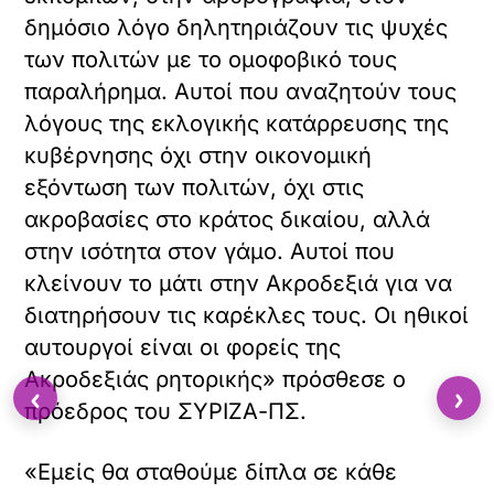
δημόσιο λόγο δηλητηριάζουν τις ψυχές
των πολιτών με το ομοφοβικό τους
παραλήρημα. Αυτοί που αναζητούν τους
λόγους της εκλογικής κατάρρευσης της
κυβέρνησης όχι στην οικονομική
εξόντωση των πολιτών, όχι στις
ακροβασίες στο κράτος δικαίου, αλλά
X /
στην ισότητα στον γάμο. Αυτοί που
TWITTER
κλείνουν το μάτι στην Ακροδεξιά για να
όρτωση
διατηρήσουν τις καρέκλες τους. Οι ηθικοί
ματωμένου
αυτουργοί είναι οι φορείς της
εχομένου
Ακροδεξιάς ρητορικής» πρόσθεσε ο
‹
›
πρόεδρος του ΣΥΡΙΖΑ-ΠΣ.
Κ
ά
ν
«Εμείς θα σταθούμε δίπλα σε κάθε
τ