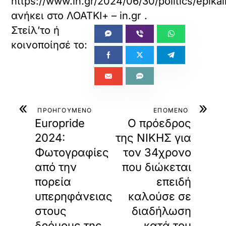
https://www.in.gr/2024/06/30/politics/epikai
ν
ανήκει στο
ΛΟΑΤΚΙ+ – in.gr
.
α
φ
ο
ρ
τ
ώ
σ
ε
τ
«
»
ε
ΠΡΟΗΓΟΥΜΕΝΟ
ΕΠΟΜΕΝΟ
α
Europride
Ο πρόεδρος
υ
2024:
της ΝΙΚΗΣ για
τ
Φωτογραφίες
τον 34χρονο
ό
τ
από την
που διώκεται
ο
πορεία
επειδή
ε
ν
υπερηφάνειας
καλούσε σε
σ
στους
διαδήλωση
ω
μ
δρόμους της
κατά του