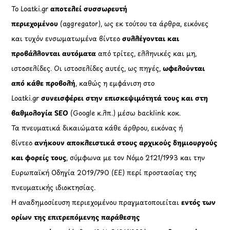
Το Loatki.gr
αποτελεί συσσωρευτή
περιεχομένου
(aggregator), ως εκ τούτου τα άρθρα, εικόνες
και τυχόν ενσωματωμένα βίντεο
συλλέγονται και
προβάλλονται αυτόματα
από τρίτες, ελληνικές και μη,
ιστοσελίδες. Οι ιστοσελίδες αυτές, ως πηγές,
ωφελούνται
από κάθε προβολή
, καθώς η εμφάνιση στο
Loatki.gr
συνεισφέρει στην επισκεψιμότητά τους και στη
βαθμολογία SEO
(Google κ.λπ.) μέσω backlink κοκ.
Τα πνευματικά δικαιώματα κάθε άρθρου, εικόνας ή
βίντεο
ανήκουν αποκλειστικά στους αρχικούς δημιουργούς
και φορείς τους
, σύμφωνα με τον Νόμο 2121/1993 και την
Ευρωπαϊκή Οδηγία 2019/790 (ΕΕ) περί προστασίας της
πνευματικής ιδιοκτησίας.
Η αναδημοσίευση περιεχομένου πραγματοποιείται
εντός των
ορίων της επιτρεπόμενης παράθεσης