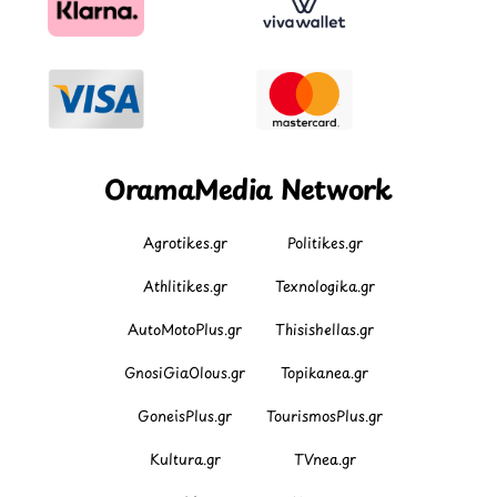
OramaMedia Network
Agrotikes.gr
Politikes.gr
Athlitikes.gr
Texnologika.gr
AutoMotoPlus.gr
Thisishellas.gr
GnosiGiaOlous.gr
Topikanea.gr
GoneisPlus.gr
TourismosPlus.gr
Kultura.gr
TVnea.gr