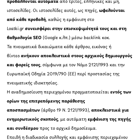
προβάλλονται αυτόματα
από τρίτες, ελληνικές και μη,
ιστοσελίδες. Οι ιστοσελίδες αυτές, ως πηγές,
ωφελούνται
από κάθε προβολή
, καθώς η εμφάνιση στο
Loatki.gr
συνεισφέρει στην επισκεψιμότητά τους και στη
βαθμολογία SEO
(Google κ.λπ.) μέσω backlink κοκ.
Τα πνευματικά δικαιώματα κάθε άρθρου, εικόνας ή
βίντεο
ανήκουν αποκλειστικά στους αρχικούς δημιουργούς
και φορείς τους
, σύμφωνα με τον Νόμο 2121/1993 και την
Ευρωπαϊκή Οδηγία 2019/790 (ΕΕ) περί προστασίας της
πνευματικής ιδιοκτησίας.
Η αναδημοσίευση περιεχομένου πραγματοποιείται
εντός των
ορίων της επιτρεπόμενης παράθεσης
αποσπασμάτων
(άρθρο 19 Ν. 2121/1993),
αποκλειστικά για
ενημερωτικούς σκοπούς
, με αυτόματη
εμφάνιση της πηγής
και συνδέσμου
προς το αρχικό δημοσίευμα.
Επειδή η διαδικασία συλλογής και εμφάνισης περιεχομένου