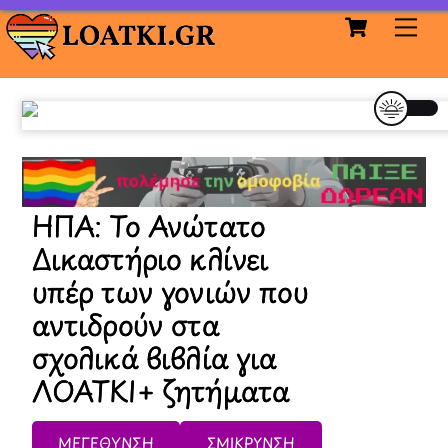
Cart
Skip
Me
to
content
ΗΠΑ: Το Ανώτατο
Δικαστήριο κλίνει
υπέρ των γονιών που
αντιδρούν στα
σχολικά βιβλία για
ΛΟΑΤΚΙ+ ζητήματα
ΜΕΓΕΘΥΝΣΗ
ΣΜΙΚΡΥΝΣΗ