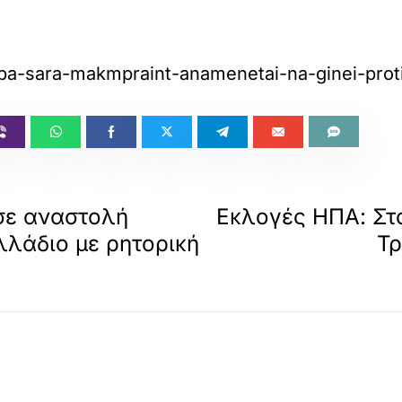
ipa-sara-makmpraint-anamenetai-na-ginei-prot
σε αναστολή
Εκλογές ΗΠΑ: Στ
λλάδιο με ρητορική
Τρ