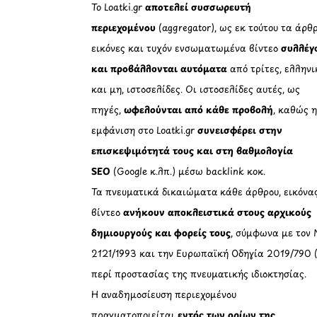
Το Loatki.gr
αποτελεί συσσωρευτή
περιεχομένου
(aggregator), ως εκ τούτου τα άρθρ
εικόνες και τυχόν ενσωματωμένα βίντεο
συλλέγ
και προβάλλονται αυτόματα
από τρίτες, ελληνι
και μη, ιστοσελίδες. Οι ιστοσελίδες αυτές, ως
πηγές,
ωφελούνται από κάθε προβολή
, καθώς 
εμφάνιση στο Loatki.gr
συνεισφέρει στην
επισκεψιμότητά τους και στη βαθμολογία
SEO
(Google κ.λπ.) μέσω backlink κοκ.
Τα πνευματικά δικαιώματα κάθε άρθρου, εικόνα
βίντεο
ανήκουν αποκλειστικά στους αρχικούς
δημιουργούς και φορείς τους
, σύμφωνα με τον 
2121/1993 και την Ευρωπαϊκή Οδηγία 2019/790 
περί προστασίας της πνευματικής ιδιοκτησίας.
Η αναδημοσίευση περιεχομένου
πραγματοποιείται
εντός των ορίων της