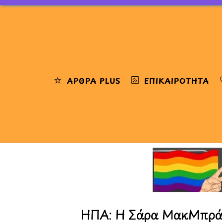
Skip
to
content
ΆΡΘΡΑ PLUS
ΕΠΙΚΑΙΡΌΤΗΤΑ
ΗΠΑ: Η Σάρα ΜακΜπρά