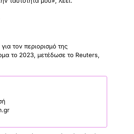
ην ταυτότητά μου», λέει.
.
για τον περιορισμό της
μα το 2023, μετέδωσε το Reuters,
σή
n.gr