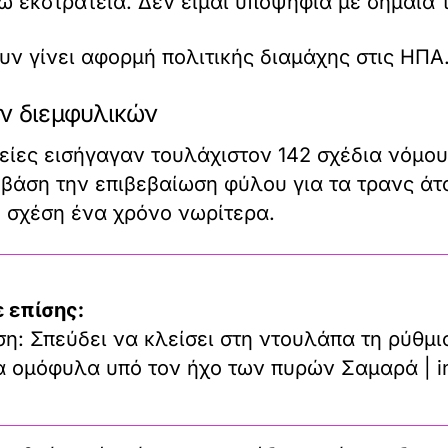
ω εκστρατεία. Δεν είμαι υποψήφια με σημαία τ
ν γίνει αφορμή πολιτικής διαμάχης στις ΗΠΑ
ν διεμφυλικών
είες εισήγαγαν τουλάχιστον 142 σχέδια νόμου 
βάση την επιβεβαίωση φύλου για τα τρανς άτο
ε σχέση ένα χρόνο νωρίτερα.
 επίσης:
η: Σπεύδει να κλείσει στη ντουλάπα τη ρύθμι
τα ομόφυλα υπό τον ήχο των πυρών Σαμαρά | i