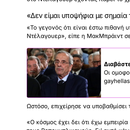
«Δεν είμαι υποψήφια με σημαία
«Το γεγονός ότι είναι έστω πιθανή 
Ντέλαγουερ», είπε η ΜακΜπράιντ σε
Διαβάστε
Οι ομοφο
gayhellas
Ωστόσο, επιχείρησε να υποβαθμίσει 
«Ο κόσμος έχει δει ότι έχω εμπειρί