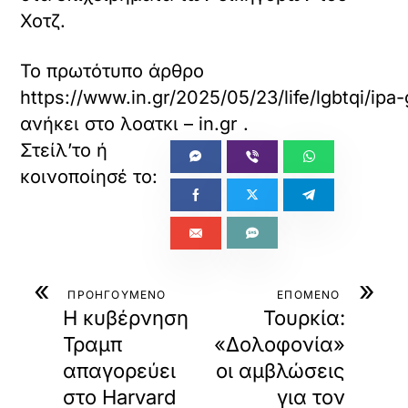
Χοτζ.
Το πρωτότυπο άρθρο
https://www.in.gr/2025/05/23/life/lgbtqi/ip
ανήκει στο
λοατκι – in.gr
.
«
»
ΠΡΟΗΓΟΥΜΕΝΟ
ΕΠΟΜΕΝΟ
Η κυβέρνηση
Τουρκία:
Τραμπ
«Δολοφονία»
απαγορεύει
οι αμβλώσεις
στο Harvard
για τον