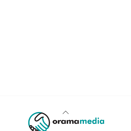
Back
To
Top