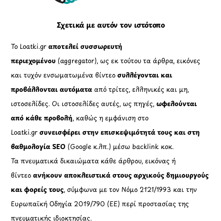
Σχετικά με αυτόν τον ιστότοπο
Το Loatki.gr
αποτελεί συσσωρευτή
περιεχομένου
(aggregator), ως εκ τούτου τα άρθρα, εικόνες
και τυχόν ενσωματωμένα βίντεο
συλλέγονται και
προβάλλονται αυτόματα
από τρίτες, ελληνικές και μη,
ιστοσελίδες. Οι ιστοσελίδες αυτές, ως πηγές,
ωφελούνται
από κάθε προβολή
, καθώς η εμφάνιση στο
Loatki.gr
συνεισφέρει στην επισκεψιμότητά τους και στη
βαθμολογία SEO
(Google κ.λπ.) μέσω backlink κοκ.
Τα πνευματικά δικαιώματα κάθε άρθρου, εικόνας ή
βίντεο
ανήκουν αποκλειστικά στους αρχικούς δημιουργούς
και φορείς τους
, σύμφωνα με τον Νόμο 2121/1993 και την
Ευρωπαϊκή Οδηγία 2019/790 (ΕΕ) περί προστασίας της
πνευματικής ιδιοκτησίας.