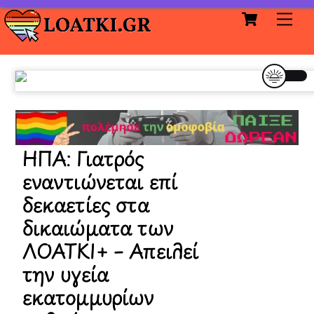
Cart
Skip
Me
to
content
ΗΠΑ: Γιατρός
εναντιώνεται επί
δεκαετίες στα
δικαιώματα των
ΛΟΑΤΚΙ+ – Απειλεί
την υγεία
εκατομμυρίων