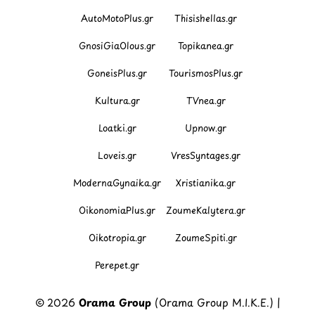
AutoMotoPlus.gr
Thisishellas.gr
GnosiGiaOlous.gr
Topikanea.gr
GoneisPlus.gr
TourismosPlus.gr
Kultura.gr
TVnea.gr
Loatki.gr
Upnow.gr
Loveis.gr
VresSyntages.gr
ModernaGynaika.gr
Xristianika.gr
OikonomiaPlus.gr
ZoumeKalytera.gr
Oikotropia.gr
ZoumeSpiti.gr
Perepet.gr
© 2026
Orama Group
(Orama Group Μ.Ι.Κ.Ε.) |