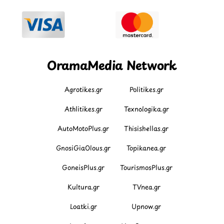
OramaMedia Network
Agrotikes.gr
Politikes.gr
Athlitikes.gr
Texnologika.gr
AutoMotoPlus.gr
Thisishellas.gr
GnosiGiaOlous.gr
Topikanea.gr
GoneisPlus.gr
TourismosPlus.gr
Kultura.gr
TVnea.gr
Loatki.gr
Upnow.gr