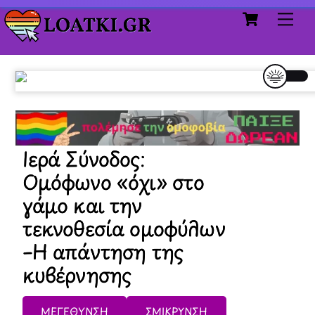
Cart
Skip
Me
to
content
Ιερά Σύνοδος:
Ομόφωνο «όχι» στο
γάμο και την
τεκνοθεσία ομοφύλων
–Η απάντηση της
κυβέρνησης
ΜΕΓΕΘΥΝΣΗ
ΣΜΙΚΡΥΝΣΗ