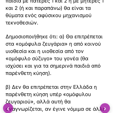
παιδιά με πατέρες 1 και 2 ή με μητέρες 1
και 2 (ή και παραπάνω) θα είναι τα
θύματα ενός αφύσικου μηχανισμού
τεκνοθεσιών.
Δημοσιοποιήθηκε ότι: α) Θα επιτρέπεται
στα «ομόφυλα ζευγάρια» η από κοινού
υιοθεσία και η υιοθεσία από τον
«ομόφυλο σύζυγο» του γονέα (θα
ισχύσει και για τα σημερινά παιδιά από
παρένθετη κύηση).
β) Δεν θα επιτρέπεται στην Ελλάδα η
παρένθετη κύηση υπέρ «ομόφυλου
ζευγαριού», αλλά αυτή θα
‹
›
αναγνωρίζεται, αν έγινε νόμιμα σε άλλο