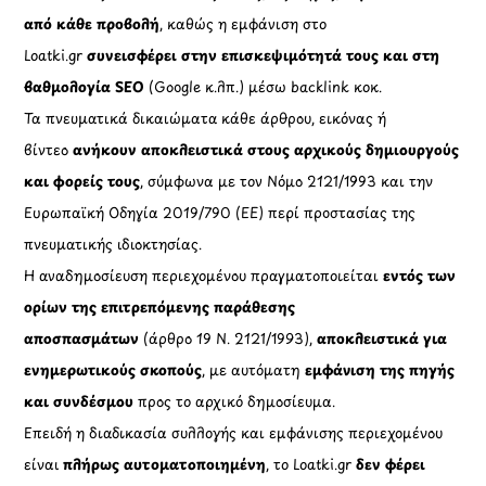
από κάθε προβολή
, καθώς η εμφάνιση στο
Loatki.gr
συνεισφέρει στην επισκεψιμότητά τους και στη
βαθμολογία SEO
(Google κ.λπ.) μέσω backlink κοκ.
Τα πνευματικά δικαιώματα κάθε άρθρου, εικόνας ή
βίντεο
ανήκουν αποκλειστικά στους αρχικούς δημιουργούς
και φορείς τους
, σύμφωνα με τον Νόμο 2121/1993 και την
Ευρωπαϊκή Οδηγία 2019/790 (ΕΕ) περί προστασίας της
πνευματικής ιδιοκτησίας.
Η αναδημοσίευση περιεχομένου πραγματοποιείται
εντός των
ορίων της επιτρεπόμενης παράθεσης
αποσπασμάτων
(άρθρο 19 Ν. 2121/1993),
αποκλειστικά για
ενημερωτικούς σκοπούς
, με αυτόματη
εμφάνιση της πηγής
και συνδέσμου
προς το αρχικό δημοσίευμα.
Επειδή η διαδικασία συλλογής και εμφάνισης περιεχομένου
είναι
πλήρως αυτοματοποιημένη
, το Loatki.gr
δεν φέρει