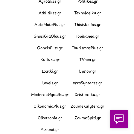
Agrotikes.gr
Politikes.gr
Athlitikes.gr
Texnologika.gr
AutoMotoPlus.gr
Thisishellas.gr
GnosiGiaOlous.gr
Topikanea.gr
GoneisPlus.gr
TourismosPlus.gr
Kultura.gr
TVnea.gr
Loatki.gr
Upnow.gr
Loveis.gr
VresSyntages.gr
ModernaGynaika.gr
Xristianika.gr
OikonomiaPlus.gr
ZoumeKalytera.gr
Oikotropia.gr
ZoumeSpiti.gr
Perepet.gr