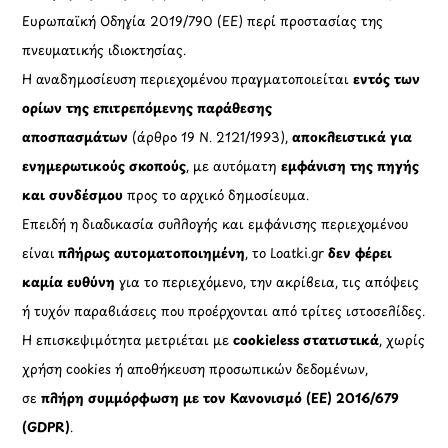
Ευρωπαϊκή Οδηγία 2019/790 (ΕΕ) περί προστασίας της
πνευματικής ιδιοκτησίας.
Η αναδημοσίευση περιεχομένου πραγματοποιείται
εντός των
ορίων της επιτρεπόμενης παράθεσης
αποσπασμάτων
(άρθρο 19 Ν. 2121/1993),
αποκλειστικά για
ενημερωτικούς σκοπούς
, με αυτόματη
εμφάνιση της πηγής
και συνδέσμου
προς το αρχικό δημοσίευμα.
Επειδή η διαδικασία συλλογής και εμφάνισης περιεχομένου
είναι
πλήρως αυτοματοποιημένη
, το Loatki.gr
δεν φέρει
καμία ευθύνη
για το περιεχόμενο, την ακρίβεια, τις απόψεις
ή τυχόν παραβιάσεις που προέρχονται από τρίτες ιστοσελίδες.
Η επισκεψιμότητα μετριέται με
cookieless στατιστικά
, χωρίς
χρήση cookies ή αποθήκευση προσωπικών δεδομένων,
σε
πλήρη συμμόρφωση με τον Κανονισμό (ΕΕ) 2016/679
(GDPR)
.