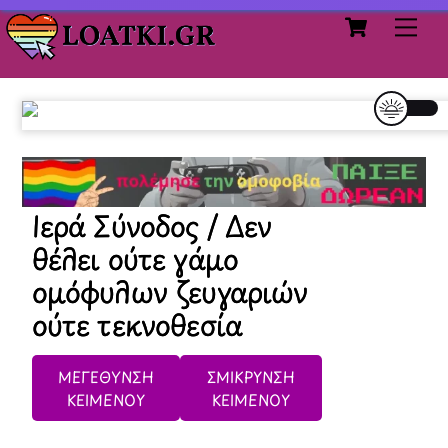
Cart
Skip
Me
to
content
Ιερά Σύνοδος / Δεν
θέλει ούτε γάμο
ομόφυλων ζευγαριών
ούτε τεκνοθεσία
ΜΕΓΕΘΥΝΣΗ
ΣΜΙΚΡΥΝΣΗ
ΚΕΙΜΕΝΟΥ
ΚΕΙΜΕΝΟΥ