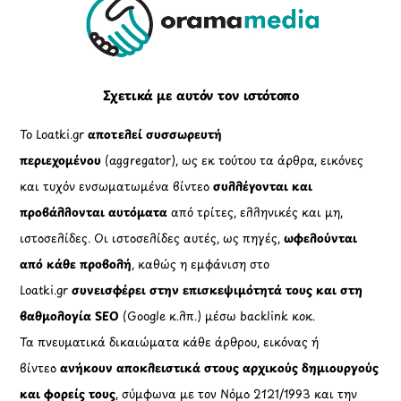
To
Top
Σχετικά με αυτόν τον ιστότοπο
Το Loatki.gr
αποτελεί συσσωρευτή
περιεχομένου
(aggregator), ως εκ τούτου τα άρθρα, εικόνες
και τυχόν ενσωματωμένα βίντεο
συλλέγονται και
προβάλλονται αυτόματα
από τρίτες, ελληνικές και μη,
ιστοσελίδες. Οι ιστοσελίδες αυτές, ως πηγές,
ωφελούνται
από κάθε προβολή
, καθώς η εμφάνιση στο
Loatki.gr
συνεισφέρει στην επισκεψιμότητά τους και στη
βαθμολογία SEO
(Google κ.λπ.) μέσω backlink κοκ.
Τα πνευματικά δικαιώματα κάθε άρθρου, εικόνας ή
βίντεο
ανήκουν αποκλειστικά στους αρχικούς δημιουργούς
και φορείς τους
, σύμφωνα με τον Νόμο 2121/1993 και την