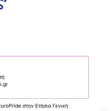
σή
n.gr
EuroPride στην Ετήσια Γενική