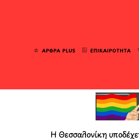
Skip
to
content
ΆΡΘΡΑ PLUS
ΕΠΙΚΑΙΡΌΤΗΤΑ
Η Θεσσαλονίκη υποδέχε