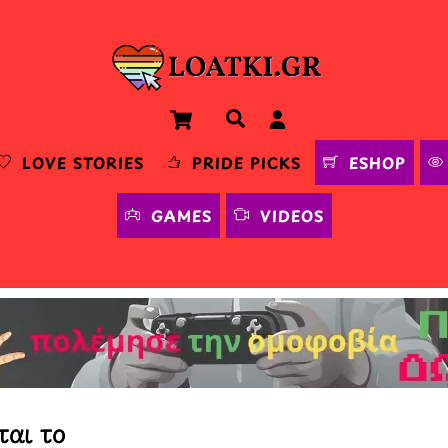
Cart
Αναζήτηση
LOVE STORIES
PRIDE PICKS
ESHOP
GAMES
VIDEOS
ται το