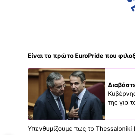
Είναι το πρώτο EuroPride
που φιλο
Διαβάστε
Κυβέρνησ
της για 
Υπενθυμίζουμε πως το Thessaloniki 