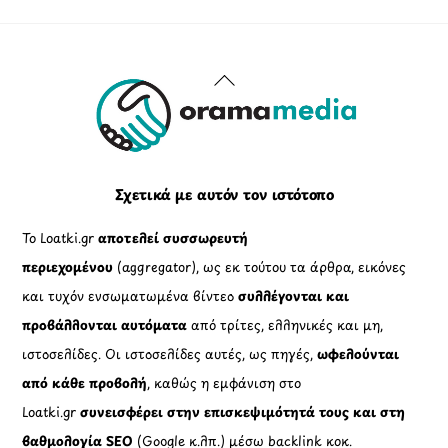
Back
To
Top
Σχετικά με αυτόν τον ιστότοπο
Το Loatki.gr
αποτελεί συσσωρευτή
περιεχομένου
(aggregator), ως εκ τούτου τα άρθρα, εικόνες
και τυχόν ενσωματωμένα βίντεο
συλλέγονται και
προβάλλονται αυτόματα
από τρίτες, ελληνικές και μη,
ιστοσελίδες. Οι ιστοσελίδες αυτές, ως πηγές,
ωφελούνται
από κάθε προβολή
, καθώς η εμφάνιση στο
Loatki.gr
συνεισφέρει στην επισκεψιμότητά τους και στη
βαθμολογία SEO
(Google κ.λπ.) μέσω backlink κοκ.