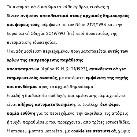
Τα πνευματικά δικαιώματα κάθε άρθρου, εικόνας ή
βίντεο
ανήκουν αποκλειστικά στους αρχικούς δημιουργούς
και φορείς τους
, σύμφωνα με τον Νόμο 2121/1993 και την
Ευρωπαϊκή Οδηγία 2019/790 (ΕΕ) περί προστασίας της
πνευματικής ιδιοκτησίας.
Η αναδημοσίευση περιεχομένου πραγματοποιείται
εντός των
ορίων της επιτρεπόμενης παράθεσης
αποσπασμάτων
(άρθρο 19 Ν. 2121/1993),
αποκλειστικά για
ενημερωτικούς σκοπούς
, με αυτόματη
εμφάνιση της πηγής
και συνδέσμου
προς το αρχικό δημοσίευμα.
Επειδή η διαδικασία συλλογής και εμφάνισης περιεχομένου
είναι
πλήρως αυτοματοποιημένη
, το Loatki.gr
δεν φέρει
καμία ευθύνη
για το περιεχόμενο, την ακρίβεια, τις απόψεις
ή τυχόν παραβιάσεις που προέρχονται από τρίτες ιστοσελίδες.
Η επισκεψιμότητα μετριέται με
cookieless στατιστικά
, χωρίς