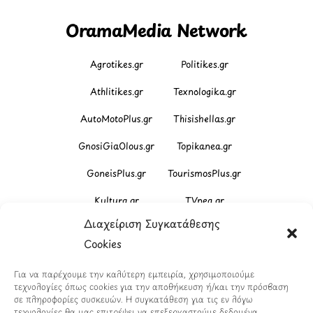
OramaMedia Network
Agrotikes.gr
Politikes.gr
Athlitikes.gr
Texnologika.gr
AutoMotoPlus.gr
Thisishellas.gr
GnosiGiaOlous.gr
Topikanea.gr
GoneisPlus.gr
TourismosPlus.gr
Kultura.gr
TVnea.gr
Διαχείριση Συγκατάθεσης
Loatki.gr
Upnow.gr
Cookies
Loveis.gr
VresSyntages.gr
Για να παρέχουμε την καλύτερη εμπειρία, χρησιμοποιούμε
ModernaGynaika.gr
Xristianika.gr
τεχνολογίες όπως cookies για την αποθήκευση ή/και την πρόσβαση
σε πληροφορίες συσκευών. Η συγκατάθεση για τις εν λόγω
OikonomiaPlus.gr
ZoumeKalytera.gr
τεχνολογίες θα μας επιτρέψει να επεξεργαστούμε δεδομένα