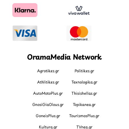
OramaMedia Network
Agrotikes.gr
Politikes.gr
Athlitikes.gr
Texnologika.gr
AutoMotoPlus.gr
Thisishellas.gr
GnosiGiaOlous.gr
Topikanea.gr
GoneisPlus.gr
TourismosPlus.gr
Kultura.gr
TVnea.gr