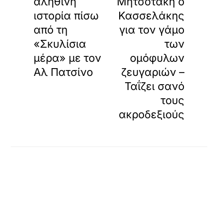
αληθινή
Μητσοτάκη ο
ιστορία πίσω
Κασσελάκης
από τη
για τον γάμο
«Σκυλίσια
των
μέρα» με τον
ομόφυλων
Αλ Πατσίνο
ζευγαριών –
Ταΐζει σανό
τους
ακροδεξιούς