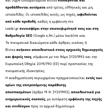
και τυχόν ενσωματωμένα βίντεο
συλλέγονται και
προβάλλονται αυτόματα
από τρίτες, ελληνικές και μη,
ιστοσελίδες. Οι ιστοσελίδες αυτές, ως πηγές,
ωφελούνται
από κάθε προβολή
, καθώς η εμφάνιση στο
Loatki.gr
συνεισφέρει στην επισκεψιμότητά τους και στη
βαθμολογία SEO
(Google κ.λπ.) μέσω backlink κοκ.
Τα πνευματικά δικαιώματα κάθε άρθρου, εικόνας ή
βίντεο
ανήκουν αποκλειστικά στους αρχικούς δημιουργούς
και φορείς τους
, σύμφωνα με τον Νόμο 2121/1993 και την
Ευρωπαϊκή Οδηγία 2019/790 (ΕΕ) περί προστασίας της
πνευματικής ιδιοκτησίας.
Η αναδημοσίευση περιεχομένου πραγματοποιείται
εντός των
ορίων της επιτρεπόμενης παράθεσης
αποσπασμάτων
(άρθρο 19 Ν. 2121/1993),
αποκλειστικά για
ενημερωτικούς σκοπούς
, με αυτόματη
εμφάνιση της πηγής
και συνδέσμου
προς το αρχικό δημοσίευμα.