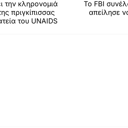
ει την κληρονομιά
Το FBI συνέλ
 της πριγκίπισσας
απείλησε ν
ατεία του UNAIDS