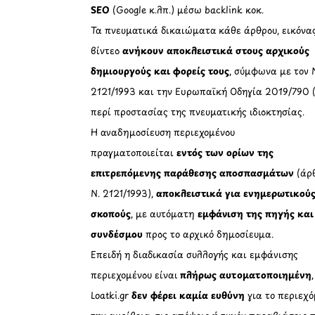
SEO
(Google κ.λπ.) μέσω backlink κοκ.
Τα πνευματικά δικαιώματα κάθε άρθρου, εικόνα
βίντεο
ανήκουν αποκλειστικά στους αρχικούς
δημιουργούς και φορείς τους
, σύμφωνα με τον 
2121/1993 και την Ευρωπαϊκή Οδηγία 2019/790 
περί προστασίας της πνευματικής ιδιοκτησίας.
Η αναδημοσίευση περιεχομένου
πραγματοποιείται
εντός των ορίων της
επιτρεπόμενης παράθεσης αποσπασμάτων
(άρθ
Ν. 2121/1993),
αποκλειστικά για ενημερωτικού
σκοπούς
, με αυτόματη
εμφάνιση της πηγής και
συνδέσμου
προς το αρχικό δημοσίευμα.
Επειδή η διαδικασία συλλογής και εμφάνισης
περιεχομένου είναι
πλήρως αυτοματοποιημένη
Loatki.gr
δεν φέρει καμία ευθύνη
για το περιεχό