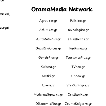
που
OramaMedia Network
ιστικά
,
Agrotikes.gr
Politikes.gr
νισμό
Athlitikes.gr
Texnologika.gr
AutoMotoPlus.gr
Thisishellas.gr
GnosiGiaOlous.gr
Topikanea.gr
GoneisPlus.gr
TourismosPlus.gr
Kultura.gr
TVnea.gr
Loatki.gr
Upnow.gr
Loveis.gr
VresSyntages.gr
ModernaGynaika.gr
Xristianika.gr
OikonomiaPlus.gr
ZoumeKalytera.gr