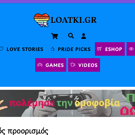
Cart
Αναζήτηση
LOVE STORIES
PRIDE PICKS
ESHOP
GAMES
VIDEOS
ός προορισμός