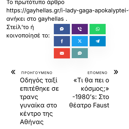
Το πρωτότυπο άρθρο
https://gayhellas.gr/i-lady-gaga-apokalyptei
ανήκει στο
gayhellas
.
«
»
ΠΡΟΗΓΟΥΜΕΝΟ
ΕΠΟΜΕΝΟ
Οδηγός ταξί
«Τι θα πει ο
επιτέθηκε σε
κόσμος;»
τρανς
-1980’s: Στο
γυναίκα στο
θέατρο Faust
κέντρο της
Αθήνας