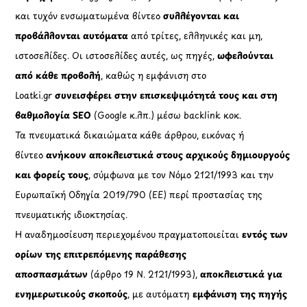
και τυχόν ενσωματωμένα βίντεο
συλλέγονται και
προβάλλονται αυτόματα
από τρίτες, ελληνικές και μη,
ιστοσελίδες. Οι ιστοσελίδες αυτές, ως πηγές,
ωφελούνται
από κάθε προβολή
, καθώς η εμφάνιση στο
Loatki.gr
συνεισφέρει στην επισκεψιμότητά τους και στη
βαθμολογία SEO
(Google κ.λπ.) μέσω backlink κοκ.
Τα πνευματικά δικαιώματα κάθε άρθρου, εικόνας ή
βίντεο
ανήκουν αποκλειστικά στους αρχικούς δημιουργούς
και φορείς τους
, σύμφωνα με τον Νόμο 2121/1993 και την
Ευρωπαϊκή Οδηγία 2019/790 (ΕΕ) περί προστασίας της
πνευματικής ιδιοκτησίας.
Η αναδημοσίευση περιεχομένου πραγματοποιείται
εντός των
ορίων της επιτρεπόμενης παράθεσης
αποσπασμάτων
(άρθρο 19 Ν. 2121/1993),
αποκλειστικά για
ενημερωτικούς σκοπούς
, με αυτόματη
εμφάνιση της πηγής