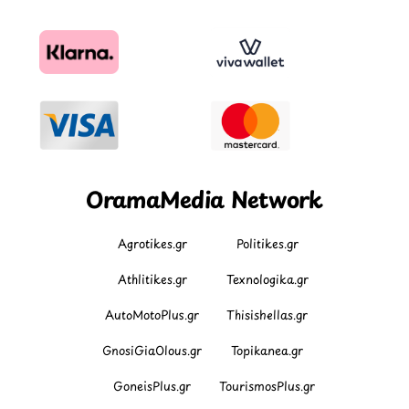
OramaMedia Network
Agrotikes.gr
Politikes.gr
Athlitikes.gr
Texnologika.gr
AutoMotoPlus.gr
Thisishellas.gr
GnosiGiaOlous.gr
Topikanea.gr
GoneisPlus.gr
TourismosPlus.gr