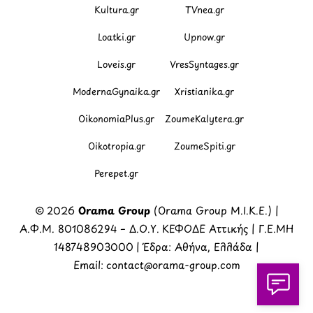
Kultura.gr
TVnea.gr
Loatki.gr
Upnow.gr
Loveis.gr
VresSyntages.gr
ModernaGynaika.gr
Xristianika.gr
OikonomiaPlus.gr
ZoumeKalytera.gr
Oikotropia.gr
ZoumeSpiti.gr
Perepet.gr
© 2026
Orama Group
(Orama Group Μ.Ι.Κ.Ε.) |
Α.Φ.Μ. 801086294 – Δ.Ο.Υ. ΚΕΦΟΔΕ Αττικής | Γ.Ε.ΜΗ
148748903000 | Έδρα: Αθήνα, Ελλάδα |
Email: contact@orama-group.com