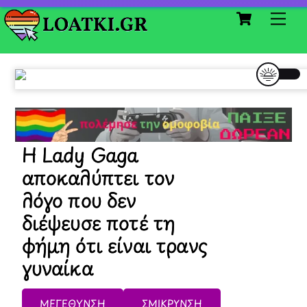
Cart
Skip
Me
to
content
Η Lady Gaga
αποκαλύπτει τον
λόγο που δεν
διέψευσε ποτέ τη
φήμη ότι είναι τρανς
γυναίκα
ΜΕΓΕΘΥΝΣΗ
ΣΜΙΚΡΥΝΣΗ