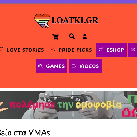
Cart
Αναζήτηση
LOVE STORIES
PRIDE PICKS
ESHOP
GAMES
VIDEOS
βείο στα VMAs