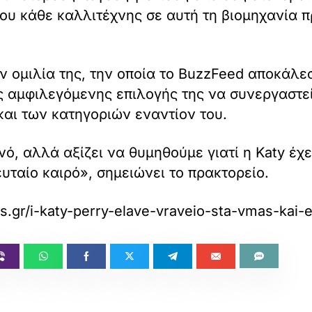
υ κάθε καλλιτέχνης σε αυτή τη βιομηχανία πρ
ην ομιλία της, την οποία το BuzzFeed αποκάλε
ης αμφιλεγόμενης επιλογής της να συνεργαστεί
και των κατηγοριών εναντίον του.
ό, αλλά αξίζει να θυμηθούμε γιατί η Katy έχει
υταίο καιρό», σημειώνει το πρακτορείο.
as.gr/i-katy-perry-elave-vraveio-sta-vmas-kai-efc