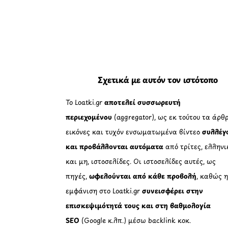
Σχετικά με αυτόν τον ιστότοπο
Το Loatki.gr
αποτελεί συσσωρευτή
περιεχομένου
(aggregator), ως εκ τούτου τα άρθρ
εικόνες και τυχόν ενσωματωμένα βίντεο
συλλέγ
και προβάλλονται αυτόματα
από τρίτες, ελληνι
και μη, ιστοσελίδες. Οι ιστοσελίδες αυτές, ως
πηγές,
ωφελούνται από κάθε προβολή
, καθώς 
εμφάνιση στο Loatki.gr
συνεισφέρει στην
επισκεψιμότητά τους και στη βαθμολογία
SEO
(Google κ.λπ.) μέσω backlink κοκ.