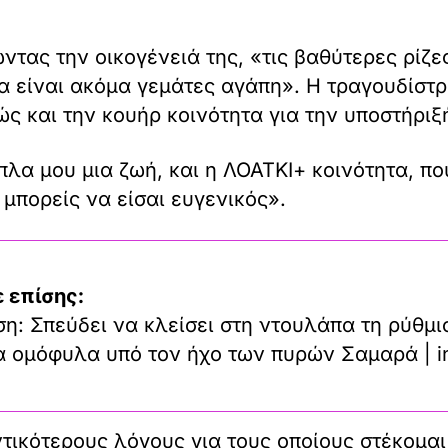
ντας την οικογένειά της, «τις βαθύτερες ρίζ
 είναι ακόμα γεμάτες αγάπη». Η τραγουδίστρ
ώς και την κουήρ κοινότητα για την υποστήριξ
πλα μου μια ζωή, και η ΛΟΑΤΚΙ+ κοινότητα, π
 μπορείς να είσαι ευγενικός».
 επίσης:
η: Σπεύδει να κλείσει στη ντουλάπα τη ρύθμι
τα ομόφυλα υπό τον ήχο των πυρών Σαμαρά | i
τικότερους λόγους για τους οποίους στέκομαι 