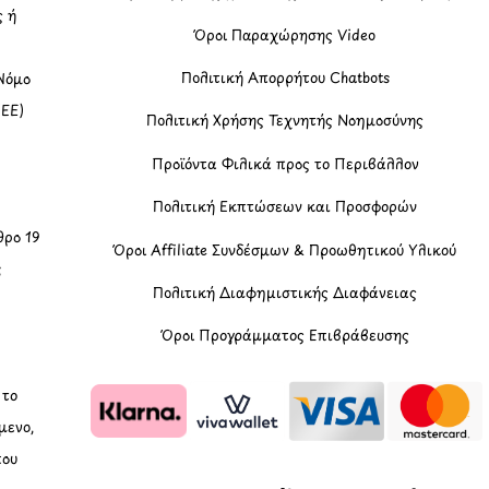
ς ή
Όροι Παραχώρησης Video
Πολιτική Απορρήτου Chatbots
Νόμο
(ΕΕ)
Πολιτική Χρήσης Τεχνητής Νοημοσύνης
Προϊόντα Φιλικά προς το Περιβάλλον
Πολιτική Εκπτώσεων και Προσφορών
ρο 19
Όροι Affiliate Συνδέσμων & Προωθητικού Υλικού
ς
Πολιτική Διαφημιστικής Διαφάνειας
Όροι Προγράμματος Επιβράβευσης
, το
μενο,
που