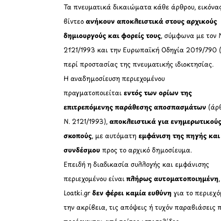
Τα πνευματικά δικαιώματα κάθε άρθρου, εικόνα
βίντεο
ανήκουν αποκλειστικά στους αρχικούς
δημιουργούς και φορείς τους
, σύμφωνα με τον 
2121/1993 και την Ευρωπαϊκή Οδηγία 2019/790 
περί προστασίας της πνευματικής ιδιοκτησίας.
Η αναδημοσίευση περιεχομένου
πραγματοποιείται
εντός των ορίων της
επιτρεπόμενης παράθεσης αποσπασμάτων
(άρθ
Ν. 2121/1993),
αποκλειστικά για ενημερωτικού
σκοπούς
, με αυτόματη
εμφάνιση της πηγής και
συνδέσμου
προς το αρχικό δημοσίευμα.
Επειδή η διαδικασία συλλογής και εμφάνισης
περιεχομένου είναι
πλήρως αυτοματοποιημένη
Loatki.gr
δεν φέρει καμία ευθύνη
για το περιεχό
την ακρίβεια, τις απόψεις ή τυχόν παραβιάσεις 