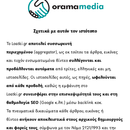
To
Top
Σχετικά με αυτόν τον ιστότοπο
Το Loatki.gr
αποτελεί συσσωρευτή
περιεχομένου
(aggregator), ως εκ τούτου τα άρθρα, εικόνες
και τυχόν ενσωματωμένα βίντεο
συλλέγονται και
προβάλλονται αυτόματα
από τρίτες, ελληνικές και μη,
ιστοσελίδες. Οι ιστοσελίδες αυτές, ως πηγές,
ωφελούνται
από κάθε προβολή
, καθώς η εμφάνιση στο
Loatki.gr
συνεισφέρει στην επισκεψιμότητά τους και στη
βαθμολογία SEO
(Google κ.λπ.) μέσω backlink κοκ.
Τα πνευματικά δικαιώματα κάθε άρθρου, εικόνας ή
βίντεο
ανήκουν αποκλειστικά στους αρχικούς δημιουργούς
και φορείς τους
, σύμφωνα με τον Νόμο 2121/1993 και την