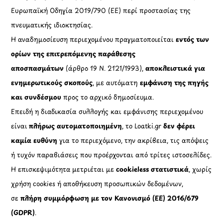
Ευρωπαϊκή Οδηγία 2019/790 (ΕΕ) περί προστασίας της
πνευματικής ιδιοκτησίας.
Η αναδημοσίευση περιεχομένου πραγματοποιείται
εντός των
ορίων της επιτρεπόμενης παράθεσης
αποσπασμάτων
(άρθρο 19 Ν. 2121/1993),
αποκλειστικά για
ενημερωτικούς σκοπούς
, με αυτόματη
εμφάνιση της πηγής
και συνδέσμου
προς το αρχικό δημοσίευμα.
Επειδή η διαδικασία συλλογής και εμφάνισης περιεχομένου
είναι
πλήρως αυτοματοποιημένη
, το Loatki.gr
δεν φέρει
καμία ευθύνη
για το περιεχόμενο, την ακρίβεια, τις απόψεις
ή τυχόν παραβιάσεις που προέρχονται από τρίτες ιστοσελίδες.
Η επισκεψιμότητα μετριέται με
cookieless στατιστικά
, χωρίς
χρήση cookies ή αποθήκευση προσωπικών δεδομένων,
σε
πλήρη συμμόρφωση με τον Κανονισμό (ΕΕ) 2016/679
(GDPR)
.