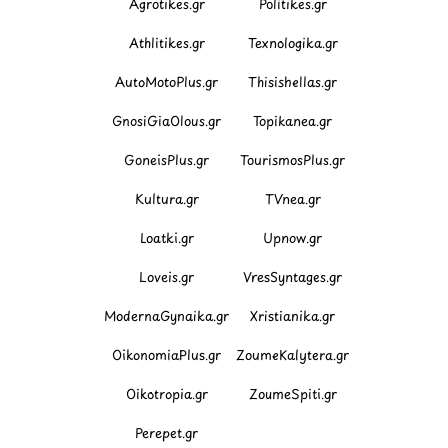
Agrotikes.gr
Politikes.gr
Athlitikes.gr
Texnologika.gr
AutoMotoPlus.gr
Thisishellas.gr
GnosiGiaOlous.gr
Topikanea.gr
GoneisPlus.gr
TourismosPlus.gr
Kultura.gr
TVnea.gr
Loatki.gr
Upnow.gr
Loveis.gr
VresSyntages.gr
ModernaGynaika.gr
Xristianika.gr
OikonomiaPlus.gr
ZoumeKalytera.gr
Oikotropia.gr
ZoumeSpiti.gr
Perepet.gr