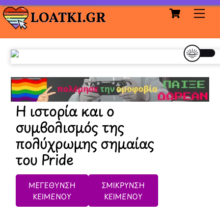
Cart
Skip
Me
to
content
Η ιστορία και ο
συμβολισμός της
πολύχρωμης σημαίας
του Pride
ΜΕΓΕΘΥΝΣΗ
ΣΜΙΚΡΥΝΣΗ
ΚΕΙΜΕΝΟΥ
ΚΕΙΜΕΝΟΥ