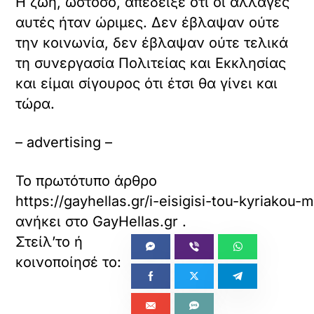
Back
To
Top
Σχετικά με αυτόν τον ιστότοπο
Το Loatki.gr
αποτελεί συσσωρευτή
περιεχομένου
(aggregator), ως εκ τούτου τα άρθρα, εικόνες