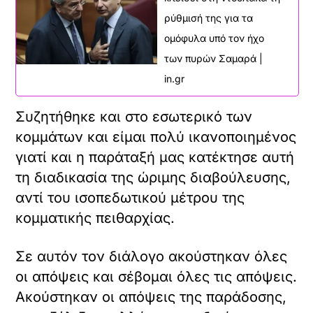
χαρακτηρισμούς «Γονέας 1» και «Γονέας
2». Γιατί -θέλω να το τονίσω- η Ελλάδα
δεν θα γίνει ένα εργαστήρι πολιτικών
που δεν εφαρμόζονται παρά μόνο σε
ελάχιστες χώρες του κόσμου.
Με λίγα λόγια, η νέα ρύθμιση προσθέτει
δικαιώματα σε μερικούς, χωρίς, όμως, να
αφαιρεί κανένα δικαίωμα από τους
πολλούς. Είναι κάτι που απαιτεί,
άλλωστε, και η ευαισθησία της
Δημοκρατίας μας, στην οποία δεν
επιτρέπεται να υπάρχουν πολίτες δύο
κατηγοριών και σίγουρα δεν επιτρέπεται
να υπάρχουν «παιδιά ενός κατώτερου
θεού».