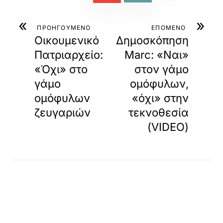
και τυχόν ενσωματωμένα βίντεο
συλλέγονται και
προβάλλονται αυτόματα
από τρίτες, ελληνικές και μη,
ιστοσελίδες. Οι ιστοσελίδες αυτές, ως πηγές,
ωφελούνται
από κάθε προβολή
, καθώς η εμφάνιση στο
Loatki.gr
συνεισφέρει στην επισκεψιμότητά τους και στη
βαθμολογία SEO
(Google κ.λπ.) μέσω backlink κοκ.
Τα πνευματικά δικαιώματα κάθε άρθρου, εικόνας ή
βίντεο
ανήκουν αποκλειστικά στους αρχικούς δημιουργούς
και φορείς τους
, σύμφωνα με τον Νόμο 2121/1993 και την
Ευρωπαϊκή Οδηγία 2019/790 (ΕΕ) περί προστασίας της
πνευματικής ιδιοκτησίας.
Η αναδημοσίευση περιεχομένου πραγματοποιείται
εντός των
ορίων της επιτρεπόμενης παράθεσης
αποσπασμάτων
(άρθρο 19 Ν. 2121/1993),
αποκλειστικά για
ενημερωτικούς σκοπούς
, με αυτόματη
εμφάνιση της πηγής