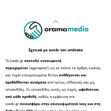
Πολιτική Πλουραλισμού και Διαφάνειας
Όροι Χρήσης και Πολιτική Λειτουργίας
Όροι Αγορών, Αποστολών & Επιστροφών
Όροι Συμμετοχής σε Παιχνίδια & Διαγωνισμούς
Όροι Παραχώρησης Video
Πολιτική Απορρήτου Chatbots
Πολιτική Χρήσης Τεχνητής Νοημοσύνης
Προϊόντα Φιλικά προς το Περιβάλλον
Πολιτική Εκπτώσεων και Προσφορών
Όροι Affiliate Συνδέσμων & Προωθητικού Υλικού
Πολιτική Διαφημιστικής Διαφάνειας
Όροι Προγράμματος Επιβράβευσης