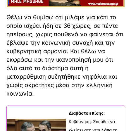
καταλήξει στον άλλο γονέα αλλά θα
βρεθεί σε κάποιο ίδρυμα.
Διαβάστε επίσης:
Όταν το ποδόσφαιρο
ανοίγει τις πόρτες του
σε όλους - ΤΑ ΝΕΑ
Και είναι επίσης πολύ σημαντικό ότι στα
πλαίσια αυτού του δημόσιου διαλόγου
εξηγήθηκε, πιστεύω λεπτομερώς, τι δεν
κάνει το νομοσχέδιο: δεν μεταβάλλει το
ισχύον πλαίσιο της παρένθετης κύησης,
δεν το επεκτείνει ουσιαστικά στα
ομόφυλα ζευγάρια και αποκλείει τους