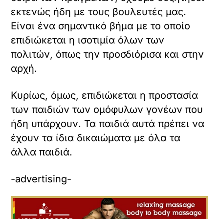
αντί του ισοπεδωτικού μέτρου της
κομματικής πειθαρχίας.
Σε αυτόν τον διάλογο ακούστηκαν όλες
οι απόψεις και σέβομαι όλες τις απόψεις.
Ακούστηκαν οι απόψεις της παράδοσης,
της εξέλιξης, αλλά και της δικής μας
πλευράς που πιστεύω ότι εντάσσει την
παράδοση στην εξέλιξη.
Ακούστηκαν όμως και φωνές που δεν
είχαν ακουστεί μέχρι σήμερα, κυρίως
των ομόφυλων γονέων που θα μπορούν
επιτέλους να κοιμούνται ήσυχοι το
βράδυ, απαλλαγμένοι από το φόβο ότι
αν τους συμβεί κάτι, το παιδί τους δεν θα