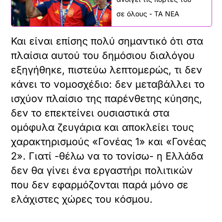
πεποιθήσεις. Και παλαιότερα, άλλωστε,
με την Εκκλησία είχαμε διαφορετικές
οπτικές για τον πολιτικό γάμο, για την
καύση των νεκρών, για το θέμα των
ταυτοτήτων.
Η ζωή, ωστόσο, απέδειξε ότι οι αλλαγές
αυτές ήταν ώριμες. Δεν έβλαψαν ούτε
την κοινωνία, δεν έβλαψαν ούτε τελικά
τη συνεργασία Πολιτείας και Εκκλησίας
και είμαι σίγουρος ότι έτσι θα γίνει και
τώρα.
– advertising –
Το πρωτότυπο άρθρο