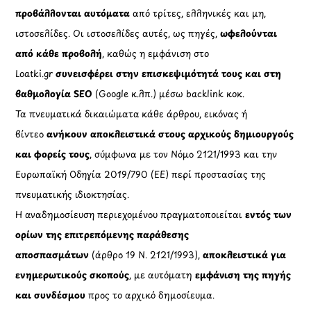
προβάλλονται αυτόματα
από τρίτες, ελληνικές και μη,
ιστοσελίδες. Οι ιστοσελίδες αυτές, ως πηγές,
ωφελούνται
από κάθε προβολή
, καθώς η εμφάνιση στο
Loatki.gr
συνεισφέρει στην επισκεψιμότητά τους και στη
βαθμολογία SEO
(Google κ.λπ.) μέσω backlink κοκ.
Τα πνευματικά δικαιώματα κάθε άρθρου, εικόνας ή
βίντεο
ανήκουν αποκλειστικά στους αρχικούς δημιουργούς
και φορείς τους
, σύμφωνα με τον Νόμο 2121/1993 και την
Ευρωπαϊκή Οδηγία 2019/790 (ΕΕ) περί προστασίας της
πνευματικής ιδιοκτησίας.
Η αναδημοσίευση περιεχομένου πραγματοποιείται
εντός των
ορίων της επιτρεπόμενης παράθεσης
αποσπασμάτων
(άρθρο 19 Ν. 2121/1993),
αποκλειστικά για
ενημερωτικούς σκοπούς
, με αυτόματη
εμφάνιση της πηγής
και συνδέσμου
προς το αρχικό δημοσίευμα.