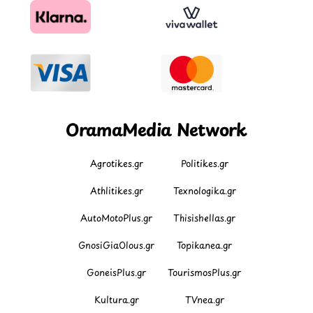
OramaMedia Network
Agrotikes.gr
Politikes.gr
Athlitikes.gr
Texnologika.gr
AutoMotoPlus.gr
Thisishellas.gr
GnosiGiaOlous.gr
Topikanea.gr
GoneisPlus.gr
TourismosPlus.gr
Kultura.gr
TVnea.gr