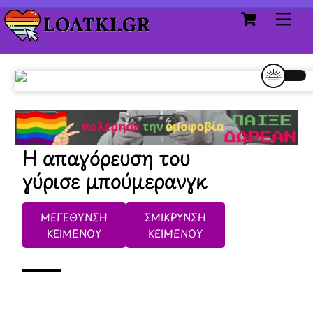
Cart
Skip
Me
to
content
Η απαγόρευση του
γύρισε μπούμερανγκ
ΜΕΓΕΘΥΝΣΗ
ΣΜΙΚΡΥΝΣΗ
ΚΕΙΜΕΝΟΥ
ΚΕΙΜΕΝΟΥ