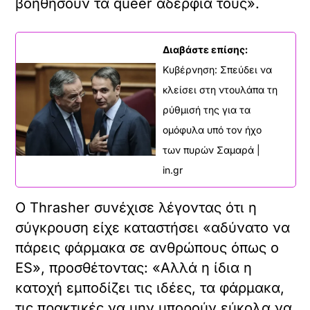
βοηθήσουν τα queer αδέρφια τους».
Διαβάστε επίσης:
Κυβέρνηση: Σπεύδει να
κλείσει στη ντουλάπα τη
ρύθμισή της για τα
ομόφυλα υπό τον ήχο
των πυρών Σαμαρά |
in.gr
Ο Thrasher συνέχισε λέγοντας ότι η
σύγκρουση είχε καταστήσει «αδύνατο να
πάρεις φάρμακα σε ανθρώπους όπως ο
ES», προσθέτοντας: «Αλλά η ίδια η
κατοχή εμποδίζει τις ιδέες, τα φάρμακα,
τις πρακτικές να μην μπορούν εύκολα να