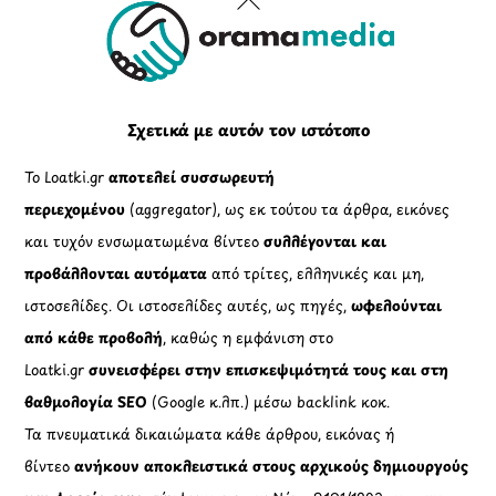
Back
To
Top
Σχετικά με αυτόν τον ιστότοπο
Το Loatki.gr
αποτελεί συσσωρευτή
περιεχομένου
(aggregator), ως εκ τούτου τα άρθρα, εικόνες
και τυχόν ενσωματωμένα βίντεο
συλλέγονται και
προβάλλονται αυτόματα
από τρίτες, ελληνικές και μη,
ιστοσελίδες. Οι ιστοσελίδες αυτές, ως πηγές,
ωφελούνται
από κάθε προβολή
, καθώς η εμφάνιση στο
Loatki.gr
συνεισφέρει στην επισκεψιμότητά τους και στη
βαθμολογία SEO
(Google κ.λπ.) μέσω backlink κοκ.
Τα πνευματικά δικαιώματα κάθε άρθρου, εικόνας ή
βίντεο
ανήκουν αποκλειστικά στους αρχικούς δημιουργούς