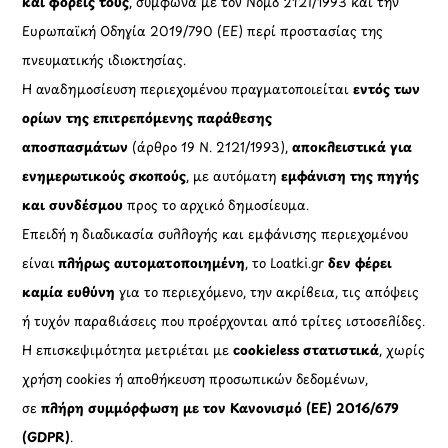
και φορείς τους
, σύμφωνα με τον Νόμο 2121/1993 και την
Ευρωπαϊκή Οδηγία 2019/790 (ΕΕ) περί προστασίας της
πνευματικής ιδιοκτησίας.
Η αναδημοσίευση περιεχομένου πραγματοποιείται
εντός των
ορίων της επιτρεπόμενης παράθεσης
αποσπασμάτων
(άρθρο 19 Ν. 2121/1993),
αποκλειστικά για
ενημερωτικούς σκοπούς
, με αυτόματη
εμφάνιση της πηγής
και συνδέσμου
προς το αρχικό δημοσίευμα.
Επειδή η διαδικασία συλλογής και εμφάνισης περιεχομένου
είναι
πλήρως αυτοματοποιημένη
, το Loatki.gr
δεν φέρει
καμία ευθύνη
για το περιεχόμενο, την ακρίβεια, τις απόψεις
ή τυχόν παραβιάσεις που προέρχονται από τρίτες ιστοσελίδες.
Η επισκεψιμότητα μετριέται με
cookieless στατιστικά
, χωρίς
χρήση cookies ή αποθήκευση προσωπικών δεδομένων,
σε
πλήρη συμμόρφωση με τον Κανονισμό (ΕΕ) 2016/679
(GDPR)
.