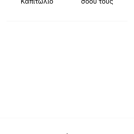
Καπιτώλιο
σόου τους