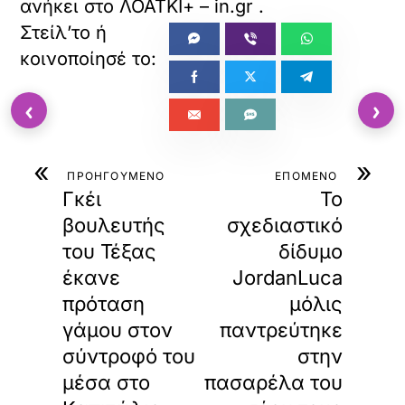
ανήκει στο
ΛΟΑΤΚΙ+ – in.gr
.
‹
›
«
»
ΠΡΟΗΓΟΥΜΕΝΟ
ΕΠΟΜΕΝΟ
Γκέι
Το
βουλευτής
σχεδιαστικό
του Τέξας
δίδυμο
έκανε
JordanLuca
πρόταση
μόλις
γάμου στον
παντρεύτηκε
σύντροφό του
στην
μέσα στο
πασαρέλα του