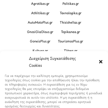
Agrotikes.gr
Politikes.gr
Athlitikes.gr
Texnologika.gr
AutoMotoPlus.gr
Thisishellas.gr
GnosiGiaOlous.gr
Topikanea.gr
GoneisPlus.gr
TourismosPlus.gr
Kultura.gr
TVnea.gr
Διαχείριση Συγκατάθεσης
Loatki.gr
Upnow.gr
Cookies
Loveis.gr
VresSyntages.gr
Για να παρέχουμε την καλύτερη εμπειρία, χρησιμοποιούμε
ModernaGynaika.gr
Xristianika.gr
τεχνολογίες όπως cookies για την αποθήκευση ή/και την πρόσβαση
σε πληροφορίες συσκευών. Η συγκατάθεση για τις εν λόγω
OikonomiaPlus.gr
ZoumeKalytera.gr
τεχνολογίες θα μας επιτρέψει να επεξεργαστούμε δεδομένα
προσωπικού χαρακτήρα, όπως συμπεριφορά περιήγησης ή μοναδικά
Oikotropia.gr
ZoumeSpiti.gr
αναγνωριστικά σε αυτόν τον ιστότοπο. Η μη συγκατάθεση ή η
ανάκληση της συγκατάθεσης, μπορεί να επηρεάσει αρνητικά
ορισμένες λειτουργίες και δυνατότητες.
Perepet.gr