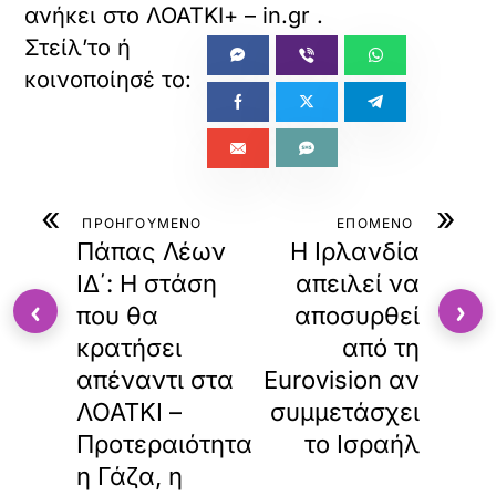
ανήκει στο
ΛΟΑΤΚΙ+ – in.gr
.
«
»
ΠΡΟΗΓΟΥΜΕΝΟ
ΕΠΟΜΕΝΟ
Πάπας Λέων
Η Ιρλανδία
ΙΔ΄: Η στάση
απειλεί να
‹
›
που θα
αποσυρθεί
κρατήσει
από τη
απέναντι στα
Eurovision αν
ΛΟΑΤΚΙ –
συμμετάσχει
Προτεραιότητα
το Ισραήλ
η Γάζα, η