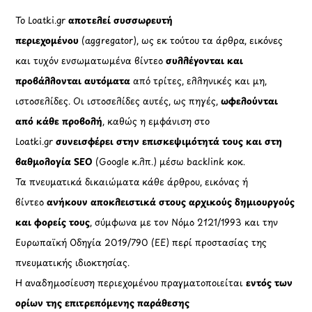
Το Loatki.gr
αποτελεί συσσωρευτή
περιεχομένου
(aggregator), ως εκ τούτου τα άρθρα, εικόνες
και τυχόν ενσωματωμένα βίντεο
συλλέγονται και
προβάλλονται αυτόματα
από τρίτες, ελληνικές και μη,
ιστοσελίδες. Οι ιστοσελίδες αυτές, ως πηγές,
ωφελούνται
από κάθε προβολή
, καθώς η εμφάνιση στο
Loatki.gr
συνεισφέρει στην επισκεψιμότητά τους και στη
βαθμολογία SEO
(Google κ.λπ.) μέσω backlink κοκ.
Τα πνευματικά δικαιώματα κάθε άρθρου, εικόνας ή
βίντεο
ανήκουν αποκλειστικά στους αρχικούς δημιουργούς
και φορείς τους
, σύμφωνα με τον Νόμο 2121/1993 και την
Ευρωπαϊκή Οδηγία 2019/790 (ΕΕ) περί προστασίας της
πνευματικής ιδιοκτησίας.
Η αναδημοσίευση περιεχομένου πραγματοποιείται
εντός των
ορίων της επιτρεπόμενης παράθεσης