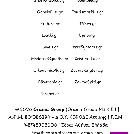
GnosiGiaOlous.gr
Topikanea.gr
GoneisPlus.gr
TourismosPlus.gr
Kultura.gr
TVnea.gr
Loatki.gr
Upnow.gr
Loveis.gr
VresSyntages.gr
ModernaGynaika.gr
Xristianika.gr
OikonomiaPlus.gr
ZoumeKalytera.gr
Oikotropia.gr
ZoumeSpiti.gr
Perepet.gr
© 2026
Orama Group
(Orama Group Μ.Ι.Κ.Ε.) |
Α.Φ.Μ. 801086294 – Δ.Ο.Υ. ΚΕΦΟΔΕ Αττικής | Γ.Ε.ΜΗ
148748903000 | Έδρα: Αθήνα, Ελλάδα |
Email: contact@orama-group.com