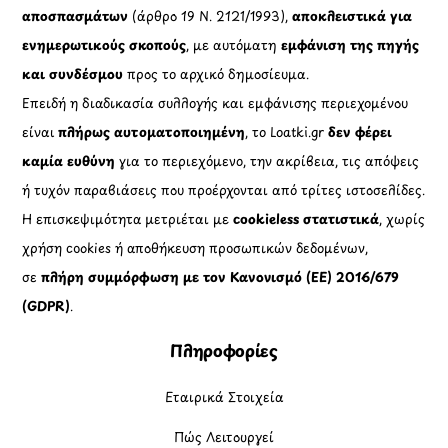
αποσπασμάτων
(άρθρο 19 Ν. 2121/1993),
αποκλειστικά για
ενημερωτικούς σκοπούς
, με αυτόματη
εμφάνιση της πηγής
και συνδέσμου
προς το αρχικό δημοσίευμα.
Επειδή η διαδικασία συλλογής και εμφάνισης περιεχομένου
είναι
πλήρως αυτοματοποιημένη
, το Loatki.gr
δεν φέρει
καμία ευθύνη
για το περιεχόμενο, την ακρίβεια, τις απόψεις
ή τυχόν παραβιάσεις που προέρχονται από τρίτες ιστοσελίδες.
Η επισκεψιμότητα μετριέται με
cookieless στατιστικά
, χωρίς
χρήση cookies ή αποθήκευση προσωπικών δεδομένων,
σε
πλήρη συμμόρφωση με τον Κανονισμό (ΕΕ) 2016/679
(GDPR)
.
Πληροφορίες
Εταιρικά Στοιχεία
Πώς Λειτουργεί