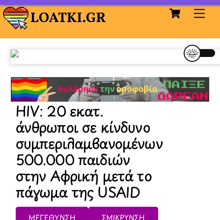
Cart
Skip
Me
to
content
HIV: 20 εκατ.
άνθρωποι σε κίνδυνo
συμπεριλαμβανομένων
500.000 παιδιών
στην Αφρική μετά το
πάγωμα της USAID
ΜΕΓΕΘΥΝΣΗ
ΣΜΙΚΡΥΝΣΗ