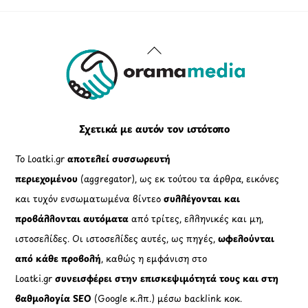
Back
To
Top
Σχετικά με αυτόν τον ιστότοπο
Το Loatki.gr
αποτελεί συσσωρευτή
περιεχομένου
(aggregator), ως εκ τούτου τα άρθρα, εικόνες
και τυχόν ενσωματωμένα βίντεο
συλλέγονται και
προβάλλονται αυτόματα
από τρίτες, ελληνικές και μη,
ιστοσελίδες. Οι ιστοσελίδες αυτές, ως πηγές,
ωφελούνται
από κάθε προβολή
, καθώς η εμφάνιση στο
Loatki.gr
συνεισφέρει στην επισκεψιμότητά τους και στη
βαθμολογία SEO
(Google κ.λπ.) μέσω backlink κοκ.