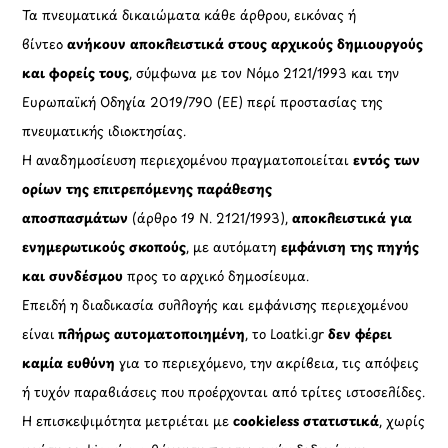
Τα πνευματικά δικαιώματα κάθε άρθρου, εικόνας ή
βίντεο
ανήκουν αποκλειστικά στους αρχικούς δημιουργούς
και φορείς τους
, σύμφωνα με τον Νόμο 2121/1993 και την
Ευρωπαϊκή Οδηγία 2019/790 (ΕΕ) περί προστασίας της
πνευματικής ιδιοκτησίας.
Η αναδημοσίευση περιεχομένου πραγματοποιείται
εντός των
ορίων της επιτρεπόμενης παράθεσης
αποσπασμάτων
(άρθρο 19 Ν. 2121/1993),
αποκλειστικά για
ενημερωτικούς σκοπούς
, με αυτόματη
εμφάνιση της πηγής
και συνδέσμου
προς το αρχικό δημοσίευμα.
Επειδή η διαδικασία συλλογής και εμφάνισης περιεχομένου
είναι
πλήρως αυτοματοποιημένη
, το Loatki.gr
δεν φέρει
καμία ευθύνη
για το περιεχόμενο, την ακρίβεια, τις απόψεις
ή τυχόν παραβιάσεις που προέρχονται από τρίτες ιστοσελίδες.
Η επισκεψιμότητα μετριέται με
cookieless στατιστικά
, χωρίς