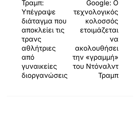
Τραμπ:
Google: Ο
Υπέγραψε
τεχνολογικός
διάταγμα που
κολοσσός
αποκλείει τις
ετοιμάζεται
τρανς
να
αθλήτριες
ακολουθήσει
από
την «γραμμή»
γυναικείες
του Ντόναλντ
διοργανώσεις
Τραμπ