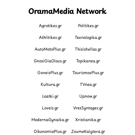
OramaMedia Network
Agrotikes.gr
Politikes.gr
Athlitikes.gr
Texnologika.gr
AutoMotoPlus.gr
Thisishellas.gr
GnosiGiaOlous.gr
Topikanea.gr
GoneisPlus.gr
TourismosPlus.gr
Kultura.gr
TVnea.gr
Loatki.gr
Upnow.gr
Loveis.gr
VresSyntages.gr
ModernaGynaika.gr
Xristianika.gr
OikonomiaPlus.gr
ZoumeKalytera.gr