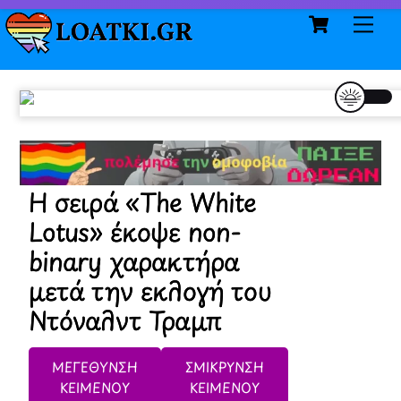
Cart
Skip
Me
to
content
H σειρά «The White
Lotus» έκοψε non-
binary χαρακτήρα
μετά την εκλογή του
Ντόναλντ Τραμπ
ΜΕΓΕΘΥΝΣΗ
ΣΜΙΚΡΥΝΣΗ
ΚΕΙΜΕΝΟΥ
ΚΕΙΜΕΝΟΥ