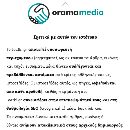
Back
To
Top
Σχετικά με αυτόν τον ιστότοπο
Το Loatki.gr
αποτελεί συσσωρευτή
περιεχομένου
(aggregator), ως εκ τούτου τα άρθρα, εικόνες
και τυχόν ενσωματωμένα βίντεο
συλλέγονται και
προβάλλονται αυτόματα
από τρίτες, ελληνικές και μη,
ιστοσελίδες. Οι ιστοσελίδες αυτές, ως πηγές,
ωφελούνται
από κάθε προβολή
, καθώς η εμφάνιση στο
Loatki.gr
συνεισφέρει στην επισκεψιμότητά τους και στη
βαθμολογία SEO
(Google κ.λπ.) μέσω backlink κοκ.
Τα πνευματικά δικαιώματα κάθε άρθρου, εικόνας ή
βίντεο
ανήκουν αποκλειστικά στους αρχικούς δημιουργούς