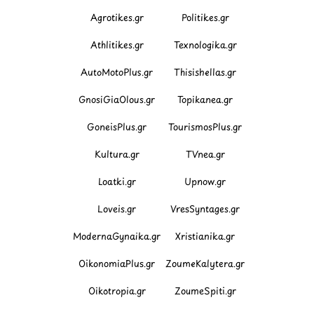
Agrotikes.gr
Politikes.gr
Athlitikes.gr
Texnologika.gr
AutoMotoPlus.gr
Thisishellas.gr
GnosiGiaOlous.gr
Topikanea.gr
GoneisPlus.gr
TourismosPlus.gr
Kultura.gr
TVnea.gr
Loatki.gr
Upnow.gr
Loveis.gr
VresSyntages.gr
ModernaGynaika.gr
Xristianika.gr
OikonomiaPlus.gr
ZoumeKalytera.gr
Oikotropia.gr
ZoumeSpiti.gr