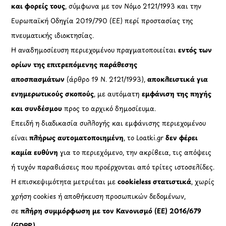
και φορείς τους
, σύμφωνα με τον Νόμο 2121/1993 και την
Ευρωπαϊκή Οδηγία 2019/790 (ΕΕ) περί προστασίας της
πνευματικής ιδιοκτησίας.
Η αναδημοσίευση περιεχομένου πραγματοποιείται
εντός των
ορίων της επιτρεπόμενης παράθεσης
αποσπασμάτων
(άρθρο 19 Ν. 2121/1993),
αποκλειστικά για
ενημερωτικούς σκοπούς
, με αυτόματη
εμφάνιση της πηγής
και συνδέσμου
προς το αρχικό δημοσίευμα.
Επειδή η διαδικασία συλλογής και εμφάνισης περιεχομένου
είναι
πλήρως αυτοματοποιημένη
, το Loatki.gr
δεν φέρει
καμία ευθύνη
για το περιεχόμενο, την ακρίβεια, τις απόψεις
ή τυχόν παραβιάσεις που προέρχονται από τρίτες ιστοσελίδες.
Η επισκεψιμότητα μετριέται με
cookieless στατιστικά
, χωρίς
χρήση cookies ή αποθήκευση προσωπικών δεδομένων,
σε
πλήρη συμμόρφωση με τον Κανονισμό (ΕΕ) 2016/679
(GDPR)
.