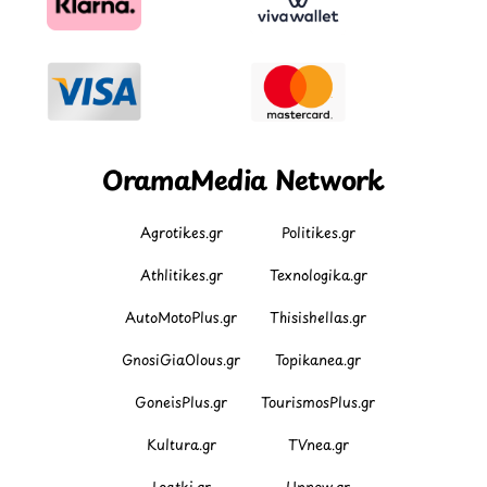
OramaMedia Network
Agrotikes.gr
Politikes.gr
Athlitikes.gr
Texnologika.gr
AutoMotoPlus.gr
Thisishellas.gr
GnosiGiaOlous.gr
Topikanea.gr
GoneisPlus.gr
TourismosPlus.gr
Kultura.gr
TVnea.gr
Loatki.gr
Upnow.gr