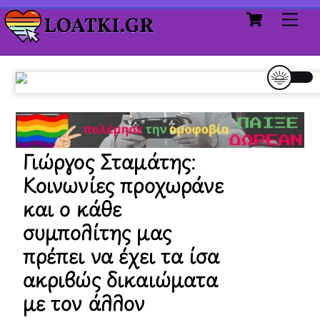
Cart
Skip
Me
to
content
Γιώργος Σταμάτης:
Κοινωνίες προχωράνε
και ο κάθε
συμπολίτης μας
πρέπει να έχει τα ίσα
ακριβώς δικαιώματα
με τον άλλον