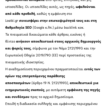
ιστοσελίδες. Οι ιστοσελίδες αυτές, ως πηγές,
ωφελούνται
από κάθε προβολή
, καθώς η εμφάνιση στο
Loatki.gr
συνεισφέρει στην επισκεψιμότητά τους και στη
βαθμολογία SEO
(Google κ.λπ.) μέσω backlink κοκ.
Τα πνευματικά δικαιώματα κάθε άρθρου, εικόνας ή
βίντεο
ανήκουν αποκλειστικά στους αρχικούς δημιουργούς
και φορείς τους
, σύμφωνα με τον Νόμο 2121/1993 και την
Ευρωπαϊκή Οδηγία 2019/790 (ΕΕ) περί προστασίας της
πνευματικής ιδιοκτησίας.
Η αναδημοσίευση περιεχομένου πραγματοποιείται
εντός των
ορίων της επιτρεπόμενης παράθεσης
αποσπασμάτων
(άρθρο 19 Ν. 2121/1993),
αποκλειστικά για
ενημερωτικούς σκοπούς
, με αυτόματη
εμφάνιση της πηγής
και συνδέσμου
προς το αρχικό δημοσίευμα.
Επειδή η διαδικασία συλλογής και εμφάνισης περιεχομένου