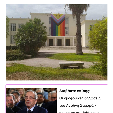
Διαβάστε επίσης:
Οι ομοφοβικές δηλώσεις
του Αντώνη Σαμαρά -
gayhellas.gr - lgbt news