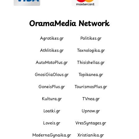
OramaMedia Network
Agrotikes.gr
Politikes.gr
Athlitikes.gr
Texnologika.gr
AutoMotoPlus.gr
Thisishellas.gr
GnosiGiaOlous.gr
Topikanea.gr
GoneisPlus.gr
TourismosPlus.gr
Kultura.gr
TVnea.gr
Loatki.gr
Upnow.gr
Loveis.gr
VresSyntages.gr
ModernaGynaika.gr
Xristianika.gr