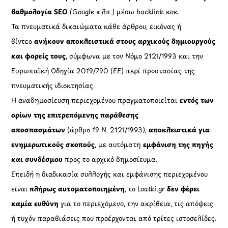
βαθμολογία SEO
(Google κ.λπ.) μέσω backlink κοκ.
Τα πνευματικά δικαιώματα κάθε άρθρου, εικόνας ή
βίντεο
ανήκουν αποκλειστικά στους αρχικούς δημιουργούς
και φορείς τους
, σύμφωνα με τον Νόμο 2121/1993 και την
Ευρωπαϊκή Οδηγία 2019/790 (ΕΕ) περί προστασίας της
πνευματικής ιδιοκτησίας.
Η αναδημοσίευση περιεχομένου πραγματοποιείται
εντός των
ορίων της επιτρεπόμενης παράθεσης
αποσπασμάτων
(άρθρο 19 Ν. 2121/1993),
αποκλειστικά για
ενημερωτικούς σκοπούς
, με αυτόματη
εμφάνιση της πηγής
και συνδέσμου
προς το αρχικό δημοσίευμα.
Επειδή η διαδικασία συλλογής και εμφάνισης περιεχομένου
είναι
πλήρως αυτοματοποιημένη
, το Loatki.gr
δεν φέρει
καμία ευθύνη
για το περιεχόμενο, την ακρίβεια, τις απόψεις
ή τυχόν παραβιάσεις που προέρχονται από τρίτες ιστοσελίδες.