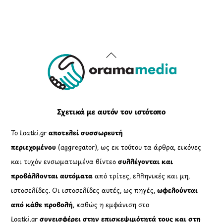
Back
To
Top
Σχετικά με αυτόν τον ιστότοπο
Το Loatki.gr
αποτελεί συσσωρευτή
περιεχομένου
(aggregator), ως εκ τούτου τα άρθρα, εικόνες
και τυχόν ενσωματωμένα βίντεο
συλλέγονται και
προβάλλονται αυτόματα
από τρίτες, ελληνικές και μη,
ιστοσελίδες. Οι ιστοσελίδες αυτές, ως πηγές,
ωφελούνται
από κάθε προβολή
, καθώς η εμφάνιση στο
Loatki.gr
συνεισφέρει στην επισκεψιμότητά τους και στη