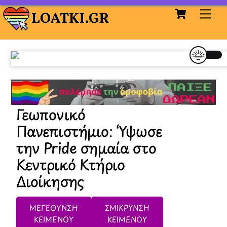
Cart
Skip
Me
to
content
Γεωπονικό
Πανεπιστήμιο: ‘Υψωσε
την Pride σημαία στο
Κεντρικό Κτήριο
Διοίκησης
ΜΕΓΕΘΥΝΣΗ
ΣΜΙΚΡΥΝΣΗ
ΚΕΙΜΕΝΟΥ
ΚΕΙΜΕΝΟΥ