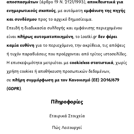
αποσπασμάτων
(άρθρο 19 Ν. 2121/1993),
αποκλειστικά για
ενημερωτικούς σκοπούς
, με αυτόματη
εμφάνιση της πηγής
και συνδέσμου
προς το αρχικό δημοσίευμα.
Επειδή η διαδικασία συλλογής και εμφάνισης περιεχομένου
είναι
πλήρως αυτοματοποιημένη
, το Loatki.gr
δεν φέρει
καμία ευθύνη
για το περιεχόμενο, την ακρίβεια, τις απόψεις
ή τυχόν παραβιάσεις που προέρχονται από τρίτες ιστοσελίδες.
Η επισκεψιμότητα μετριέται με
cookieless στατιστικά
, χωρίς
χρήση cookies ή αποθήκευση προσωπικών δεδομένων,
σε
πλήρη συμμόρφωση με τον Κανονισμό (ΕΕ) 2016/679
(GDPR)
.
Πληροφορίες
Εταιρικά Στοιχεία
Πώς Λειτουργεί