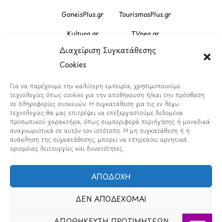
GoneisPlus.gr
TourismosPlus.gr
Kultura.gr
TVnea.gr
Διαχείριση Συγκατάθεσης
Loatki.gr
Upnow.gr
Cookies
Loveis.gr
VresSyntages.gr
Για να παρέχουμε την καλύτερη εμπειρία, χρησιμοποιούμε
ModernaGynaika.gr
Xristianika.gr
τεχνολογίες όπως cookies για την αποθήκευση ή/και την πρόσβαση
σε πληροφορίες συσκευών. Η συγκατάθεση για τις εν λόγω
OikonomiaPlus.gr
ZoumeKalytera.gr
τεχνολογίες θα μας επιτρέψει να επεξεργαστούμε δεδομένα
προσωπικού χαρακτήρα, όπως συμπεριφορά περιήγησης ή μοναδικά
Oikotropia.gr
ZoumeSpiti.gr
αναγνωριστικά σε αυτόν τον ιστότοπο. Η μη συγκατάθεση ή η
ανάκληση της συγκατάθεσης, μπορεί να επηρεάσει αρνητικά
ορισμένες λειτουργίες και δυνατότητες.
Perepet.gr
ΑΠΟΔΟΧΗ
© 2026
Orama Group
(Orama Group Μ.Ι.Κ.Ε.) |
Α.Φ.Μ. 801086294 – Δ.Ο.Υ. ΚΕΦΟΔΕ Αττικής | Γ.Ε.ΜΗ
ΔΕΝ ΑΠΟΔΕΧΟΜΑΙ
148748903000 | Έδρα: Αθήνα, Ελλάδα |
Email: contact@orama-group.com
ΑΠΟΘΗΚΕΥΣΗ ΠΡΟΤΙΜΗΣΕΩΝ