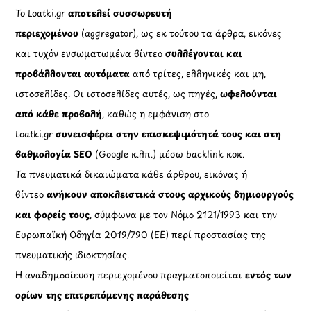
Το Loatki.gr
αποτελεί συσσωρευτή
περιεχομένου
(aggregator), ως εκ τούτου τα άρθρα, εικόνες
και τυχόν ενσωματωμένα βίντεο
συλλέγονται και
προβάλλονται αυτόματα
από τρίτες, ελληνικές και μη,
ιστοσελίδες. Οι ιστοσελίδες αυτές, ως πηγές,
ωφελούνται
από κάθε προβολή
, καθώς η εμφάνιση στο
Loatki.gr
συνεισφέρει στην επισκεψιμότητά τους και στη
βαθμολογία SEO
(Google κ.λπ.) μέσω backlink κοκ.
Τα πνευματικά δικαιώματα κάθε άρθρου, εικόνας ή
βίντεο
ανήκουν αποκλειστικά στους αρχικούς δημιουργούς
και φορείς τους
, σύμφωνα με τον Νόμο 2121/1993 και την
Ευρωπαϊκή Οδηγία 2019/790 (ΕΕ) περί προστασίας της
πνευματικής ιδιοκτησίας.
Η αναδημοσίευση περιεχομένου πραγματοποιείται
εντός των
ορίων της επιτρεπόμενης παράθεσης