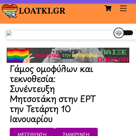
Cart
Skip
Me
to
content
Γάμος ομοφύλων και
τεκνοθεσία:
Συνέντευξη
Μητσοτάκη στην ΕΡΤ
την Τετάρτη 10
Ιανουαρίου
ΜΕΓΕΘΥΝΣΗ
ΣΜΙΚΡΥΝΣΗ