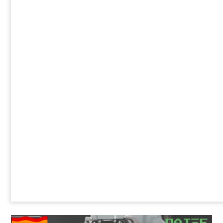
περίπου το 50% ήταν κάτω των 20 ετών.
Περίπου το 7% των θυμάτων ήταν
ηλικίας κάτω των 15 ετών.
Ο αριθμός των παραβάσεων που
καταγράφθηκε το 2023 ήταν 40%
υψηλότερος σε σύγκριση με το 2020.
Διαβάστε επίσης:
Οι ομοφοβικές δηλώσεις
του Αντώνη Σαμαρά -
gayhellas.gr - lgbt news
and guide
Η πλειονότητα των θυτών ήταν ηλικίας
κάτω των 30 ετών και οκτώ στους 10