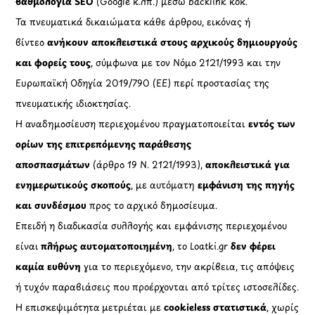
OramaMedia Network
Agrotikes.gr
Politikes.gr
Athlitikes.gr
Texnologika.gr
AutoMotoPlus.gr
Thisishellas.gr
GnosiGiaOlous.gr
Topikanea.gr
GoneisPlus.gr
TourismosPlus.gr