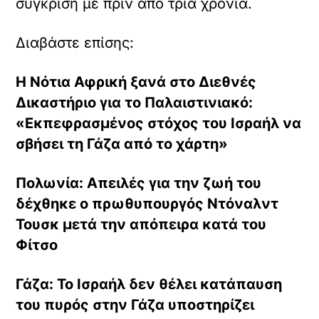
Back
To
Top
Σχετικά με αυτόν τον ιστότοπο
Το Loatki.gr
αποτελεί συσσωρευτή