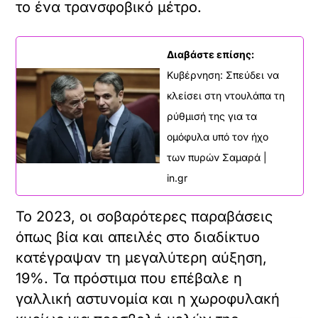
συμμετοχή περισσότερων από 100.000
ανθρώπων οι οποίοι δηλώνουν ΛΟΑΤΚΙ
άτομα, ότι εντός της Ευρωπαϊκής
Ένωσης οι πολίτες αντιμετωπίζουν
λιγότερες διακρίσεις, όμως περισσότερες
σωματικές ή σεξουαλικές επιθέσεις σε
σύγκριση με πριν από τρία χρόνια.
Διαβάστε επίσης:
Η Νότια Αφρική ξανά στο Διεθνές
Δικαστήριο για το Παλαιστινιακό:
«Εκπεφρασμένος στόχος του Ισραήλ να
σβήσει τη Γάζα από το χάρτη»
Πολωνία: Απειλές για την ζωή του