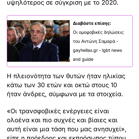
Το 2023, οι σοβαρότερες παραβάσεις
όπως βία και απειλές στο διαδίκτυο
κατέγραψαν τη μεγαλύτερη αύξηση,
19%. Τα πρόστιμα που επέβαλε η
γαλλική αστυνομία και η χωροφυλακή
κυρίως για προσβολή μελών της
κοινότητας ΛΟΑΤΚΙ αυξήθηκαν κατά 4%,
έπειτα από μια πτώση 9% το 2022.
Τα θύματα εξακολουθούν να
επιδεικνύουν απροθυμία στο να
υποβάλουν μηνύσεις, επισήμανε η
στατιστική υπηρεσία.
Η οργάνωση SOS Homophobie εξέφρασε