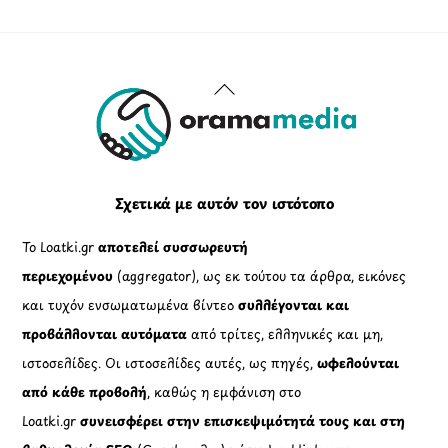
Πολιτική Πλουραλισμού και Διαφάνειας
Όροι Χρήσης και Πολιτική Λειτουργίας
Όροι Αγορών, Αποστολών & Επιστροφών
Όροι Συμμετοχής σε Παιχνίδια & Διαγωνισμούς
Όροι Παραχώρησης Video
Πολιτική Απορρήτου Chatbots
Πολιτική Χρήσης Τεχνητής Νοημοσύνης
Προϊόντα Φιλικά προς το Περιβάλλον
Πολιτική Εκπτώσεων και Προσφορών
Όροι Affiliate Συνδέσμων & Προωθητικού Υλικού
Πολιτική Διαφημιστικής Διαφάνειας
Όροι Προγράμματος Επιβράβευσης