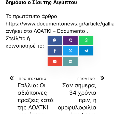
περιεχομένου
(aggregator), ως εκ τούτου τα άρθρα, εικόνες
και τυχόν ενσωματωμένα βίντεο
συλλέγονται και
προβάλλονται αυτόματα
από τρίτες, ελληνικές και μη,
ιστοσελίδες. Οι ιστοσελίδες αυτές, ως πηγές,
ωφελούνται
από κάθε προβολή
, καθώς η εμφάνιση στο
Loatki.gr
συνεισφέρει στην επισκεψιμότητά τους και στη
βαθμολογία SEO
(Google κ.λπ.) μέσω backlink κοκ.
Τα πνευματικά δικαιώματα κάθε άρθρου, εικόνας ή
βίντεο
ανήκουν αποκλειστικά στους αρχικούς δημιουργούς
και φορείς τους
, σύμφωνα με τον Νόμο 2121/1993 και την
Ευρωπαϊκή Οδηγία 2019/790 (ΕΕ) περί προστασίας της
πνευματικής ιδιοκτησίας.
Η αναδημοσίευση περιεχομένου πραγματοποιείται
εντός των
ορίων της επιτρεπόμενης παράθεσης
αποσπασμάτων
(άρθρο 19 Ν. 2121/1993),
αποκλειστικά για
ενημερωτικούς σκοπούς
, με αυτόματη
εμφάνιση της πηγής