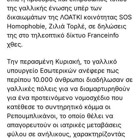
την ανησυχία της για τις τάσεις σε βάρος
της ΛΟΑΤΚΙ κοινότητας, τονίζοντας πως
οι πρώτοι μήνες του 2024 επιβεβαιώνουν
αυτό ακριβώς το φαινόμενο, μετέδωσε το
Franceinfo.
Διαβάστε επίσης:
Όταν το ποδόσφαιρο
ανοίγει τις πόρτες του
σε όλους - ΤΑ ΝΕΑ
Η Υπηρεσία της ΕΕ για τα Θεμελιώδη
Δικαιώματα ανέφερε σε μια έκθεση
αυτήν την εβδομάδα, η οποία βασίζεται
σε μια διαδικτυακή έρευνα με τη