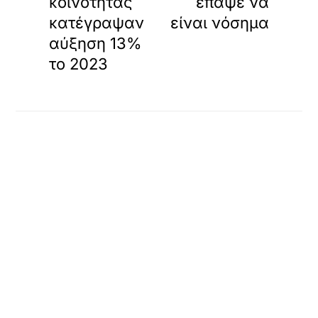
και συνδέσμου
προς το αρχικό δημοσίευμα.
Επειδή η διαδικασία συλλογής και εμφάνισης περιεχομένου
είναι
πλήρως αυτοματοποιημένη
, το Loatki.gr
δεν φέρει
καμία ευθύνη
για το περιεχόμενο, την ακρίβεια, τις απόψεις
ή τυχόν παραβιάσεις που προέρχονται από τρίτες ιστοσελίδες.
Η επισκεψιμότητα μετριέται με
cookieless στατιστικά
, χωρίς
χρήση cookies ή αποθήκευση προσωπικών δεδομένων,
σε
πλήρη συμμόρφωση με τον Κανονισμό (ΕΕ) 2016/679
(GDPR)
.
Πληροφορίες
Εταιρικά Στοιχεία
Πώς Λειτουργεί
Πολιτική Απορρήτου & Cookies