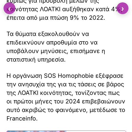
δέχθηκε ο πρωθυπουργός Ντόναλντ
‹
›
Τουσκ μετά την απόπειρα κατά του
Φίτσο
Γάζα: Το Ισραήλ δεν θέλει κατάπαυση
του πυρός στην Γάζα υποστηρίζει
δημόσια ο Σίσι της Αιγύπτου
Το πρωτότυπο άρθρο
https://www.documentonews.gr/article/gallia
ανήκει στο
ΛΟΑΤΚΙ – Documento
.