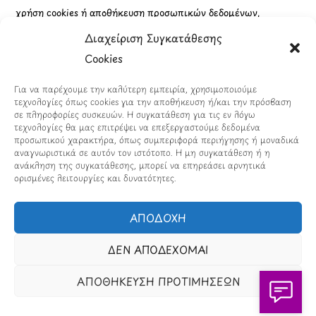
Kultura.gr
TVnea.gr
Διαχείριση Συγκατάθεσης
Loatki.gr
Upnow.gr
Cookies
Loveis.gr
VresSyntages.gr
Για να παρέχουμε την καλύτερη εμπειρία, χρησιμοποιούμε
ModernaGynaika.gr
Xristianika.gr
τεχνολογίες όπως cookies για την αποθήκευση ή/και την πρόσβαση
σε πληροφορίες συσκευών. Η συγκατάθεση για τις εν λόγω
OikonomiaPlus.gr
ZoumeKalytera.gr
τεχνολογίες θα μας επιτρέψει να επεξεργαστούμε δεδομένα
προσωπικού χαρακτήρα, όπως συμπεριφορά περιήγησης ή μοναδικά
Oikotropia.gr
ZoumeSpiti.gr
αναγνωριστικά σε αυτόν τον ιστότοπο. Η μη συγκατάθεση ή η
ανάκληση της συγκατάθεσης, μπορεί να επηρεάσει αρνητικά
ορισμένες λειτουργίες και δυνατότητες.
Perepet.gr
ΑΠΟΔΟΧΗ
© 2026
Orama Group
(Orama Group Μ.Ι.Κ.Ε.) |
Α.Φ.Μ. 801086294 – Δ.Ο.Υ. ΚΕΦΟΔΕ Αττικής | Γ.Ε.ΜΗ
ΔΕΝ ΑΠΟΔΕΧΟΜΑΙ
148748903000 | Έδρα: Αθήνα, Ελλάδα |
Email: contact@orama-group.com
ΑΠΟΘΗΚΕΥΣΗ ΠΡΟΤΙΜΗΣΕΩΝ