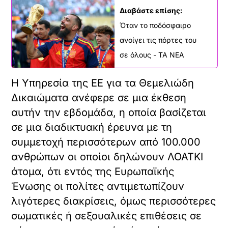
«
»
ΠΡΟΗΓΟΥΜΕΝΟ
ΕΠΟΜΕΝΟ
Γαλλία: Οι
Σαν σήμερα,
αξιόποινες
34 χρόνια
πράξεις κατά
πριν, η
της ΛΟΑΤΚΙ
ομοφυλοφιλία
κοινότητας
έπαψε να
κατέγραψαν
είναι νόσημα
αύξηση 13%
το 2023