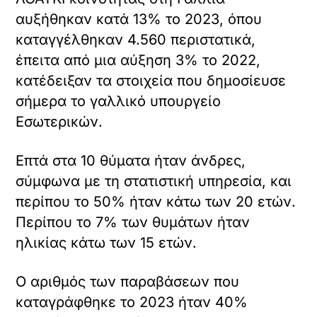
γαλλικές πόλεις για να διαμαρτυρηθούν
για ένα προτεινόμενο νομοσχέδιο που
κατέθεσε το συντηρητικό κόμμα οι
Ρεπουμπλικάνοι, το οποίο θέλει να
απαγορευτούν οι ιατρικές μεταβάσεις
φύλου σε ανήλικους, χαρακτηρίζοντάς
το ένα τρανσφοβικό μέτρο.
Διαβάστε επίσης:
Κυβέρνηση: Σπεύδει να
κλείσει στη ντουλάπα τη
ρύθμισή της για τα
ομόφυλα υπό τον ήχο
των πυρών Σαμαρά |
in.gr