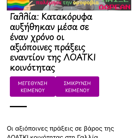
ήταν άνδρες, σύμφωνα με τα στοιχεία.
«Οι τρανσφοβικές ενέργειες είναι
ολοένα και πιο συχνές και βίαιες και
αυτή είναι μια τάση που μας ανησυχεί»,
είπε η πρόεδρος και εκπρόσωπος τύπου
της γαλλικής ένωσης υπέρ των
δικαιωμάτων της ΛΟΑΤΚΙ κοινότητας SOS
Homophobie, Ζιλιά Τορλέ, σε δηλώσεις
της στο τηλεοπτικό δίκτυο Franceinfo
χθες.
Την περασμένη Κυριακή, το γαλλικό
υπουργείο Εσωτερικών ανέφερε πως
περίπου 10.000 άνθρωποι διαδήλωσαν σε