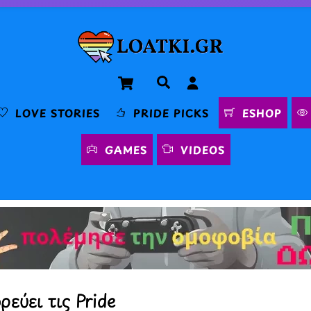
Cart
Αναζήτηση
LOVE STORIES
PRIDE PICKS
ESHOP
GAMES
VIDEOS
εύει τις Pride