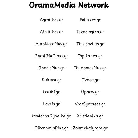
OramaMedia Network
Agrotikes.gr
Politikes.gr
Athlitikes.gr
Texnologika.gr
AutoMotoPlus.gr
Thisishellas.gr
GnosiGiaOlous.gr
Topikanea.gr
GoneisPlus.gr
TourismosPlus.gr
Kultura.gr
TVnea.gr
Loatki.gr
Upnow.gr
Loveis.gr
VresSyntages.gr
ModernaGynaika.gr
Xristianika.gr
OikonomiaPlus.gr
ZoumeKalytera.gr