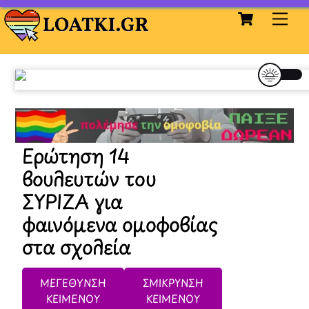
Cart
Skip
Me
to
content
Ερώτηση 14
βουλευτών του
ΣΥΡΙΖΑ για
φαινόμενα ομοφοβίας
στα σχολεία
ΜΕΓΕΘΥΝΣΗ
ΣΜΙΚΡΥΝΣΗ
ΚΕΙΜΕΝΟΥ
ΚΕΙΜΕΝΟΥ