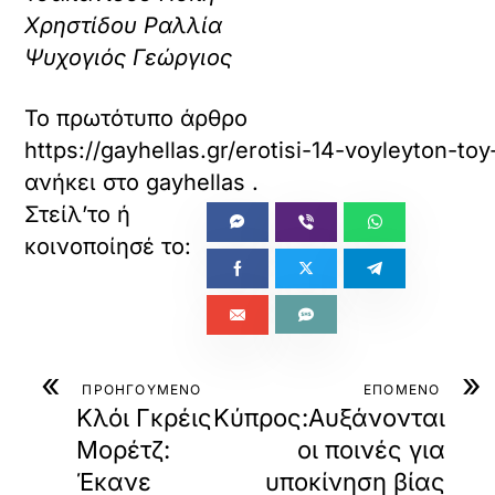
Χρηστίδου Ραλλία
Ψυχογιός Γεώργιος
Το πρωτότυπο άρθρο
https://gayhellas.gr/erotisi-14-voyleyton-t
ανήκει στο
gayhellas
.
«
»
ΠΡΟΗΓΟΥΜΕΝΟ
ΕΠΟΜΕΝΟ
Κλόι Γκρέις
Κύπρος:Αυξάνονται
Μορέτζ:
οι ποινές για
Έκανε
υποκίνηση βίας