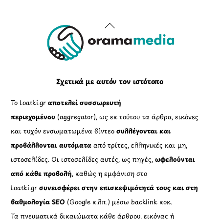
Back
To
Top
Σχετικά με αυτόν τον ιστότοπο
Το Loatki.gr
αποτελεί συσσωρευτή
περιεχομένου
(aggregator), ως εκ τούτου τα άρθρα, εικόνες
και τυχόν ενσωματωμένα βίντεο
συλλέγονται και
προβάλλονται αυτόματα
από τρίτες, ελληνικές και μη,
ιστοσελίδες. Οι ιστοσελίδες αυτές, ως πηγές,
ωφελούνται
από κάθε προβολή
, καθώς η εμφάνιση στο
Loatki.gr
συνεισφέρει στην επισκεψιμότητά τους και στη
βαθμολογία SEO
(Google κ.λπ.) μέσω backlink κοκ.
Τα πνευματικά δικαιώματα κάθε άρθρου, εικόνας ή