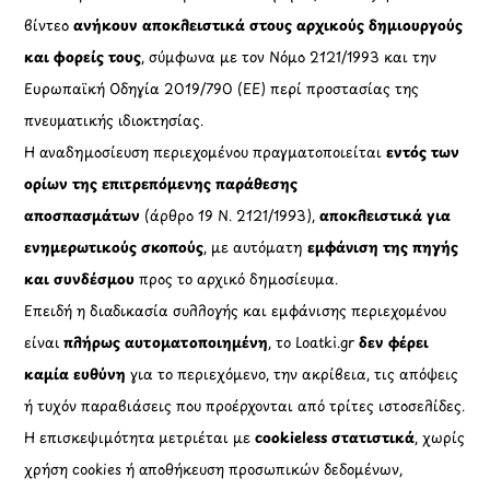
βίντεο
ανήκουν αποκλειστικά στους αρχικούς δημιουργούς
και φορείς τους
, σύμφωνα με τον Νόμο 2121/1993 και την
Ευρωπαϊκή Οδηγία 2019/790 (ΕΕ) περί προστασίας της
πνευματικής ιδιοκτησίας.
Η αναδημοσίευση περιεχομένου πραγματοποιείται
εντός των
ορίων της επιτρεπόμενης παράθεσης
αποσπασμάτων
(άρθρο 19 Ν. 2121/1993),
αποκλειστικά για
ενημερωτικούς σκοπούς
, με αυτόματη
εμφάνιση της πηγής
και συνδέσμου
προς το αρχικό δημοσίευμα.
Επειδή η διαδικασία συλλογής και εμφάνισης περιεχομένου
είναι
πλήρως αυτοματοποιημένη
, το Loatki.gr
δεν φέρει
καμία ευθύνη
για το περιεχόμενο, την ακρίβεια, τις απόψεις
ή τυχόν παραβιάσεις που προέρχονται από τρίτες ιστοσελίδες.
Η επισκεψιμότητα μετριέται με
cookieless στατιστικά
, χωρίς
χρήση cookies ή αποθήκευση προσωπικών δεδομένων,