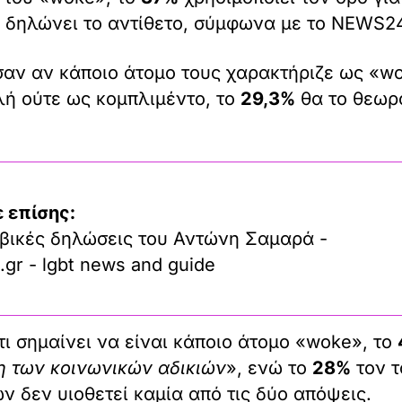
δηλώνει το αντίθετο, σύμφωνα με το NEWS24
σαν αν κάποιο άτομο τους χαρακτήριζε ως «w
ή ούτε ως κομπλιμέντο, το
29,3%
θα το θεωρ
 επίσης:
βικές δηλώσεις του Αντώνη Σαμαρά -
.gr - lgbt news and guide
τι σημαίνει να είναι κάποιο άτομο «woke», το
η των κοινωνικών αδικιών
», ενώ το
28%
τον τ
 δεν υιοθετεί καμία από τις δύο απόψεις.