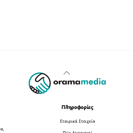
Back
To
Top
Πληροφορίες
Εταιρικά Στοιχεία
α,
Πώς Λειτουργεί