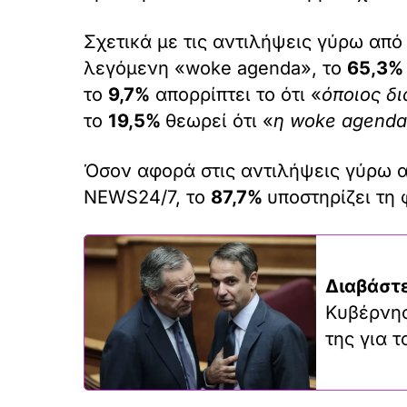
Σχετικά με τις αντιλήψεις γύρω από
λεγόμενη «woke agenda», το
65,3%
το
9,7%
απορρίπτει το ότι «
όποιος δ
το
19,5%
θεωρεί ότι «
η woke agenda 
Όσον αφορά στις αντιλήψεις γύρω α
NEWS24/7, το
87,7%
υποστηρίζει τη 
Διαβάστε
Κυβέρνησ
της για 