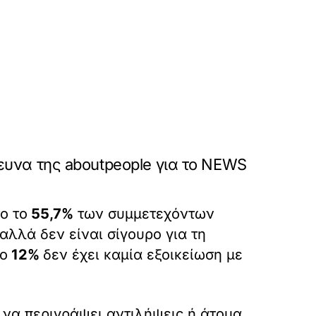
ευνα της aboutpeople για το NEWS
ο το
55,7%
των συμμετεχόντων
 αλλά δεν είναι σίγουρο για τη
Το
12%
δεν έχει καμία εξοικείωση με
α να περιγράψει αντιλήψεις ή άτομα