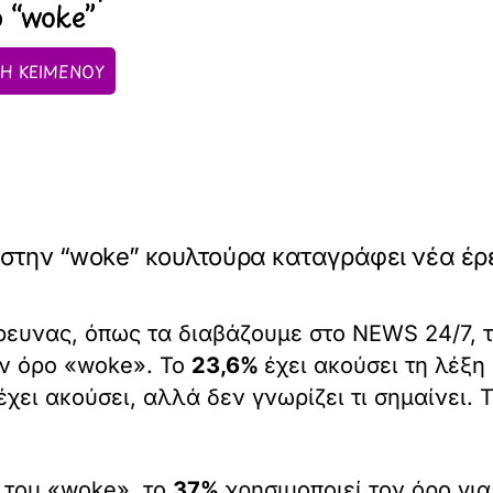
 “woke”
Η ΚΕΙΜΕΝΟΥ
 στην “woke” κουλτούρα καταγράφει νέα έρ
ευνας, όπως τα διαβάζουμε στο NEWS 24/7, τ
ον όρο «woke». Το
23,6%
έχει ακούσει τη λέξη
έχει ακούσει, αλλά δεν γνωρίζει τι σημαίνει. 
 του «woke», το
37%
χρησιμοποιεί τον όρο γι