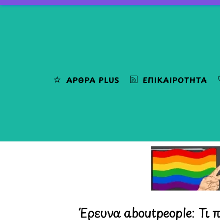
Skip
to
content
ΆΡΘΡΑ PLUS
ΕΠΙΚΑΙΡΌΤΗΤΑ
Έρευνα aboutpeople: Τι 