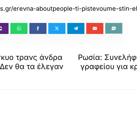
las.gr/erevna-aboutpeople-ti-pistevoume-stin-e
έγκυο τρανς άνδρα
Ρωσία: Συνελήφθ
«Δεν θα τα έλεγαν
γραφείου για κ