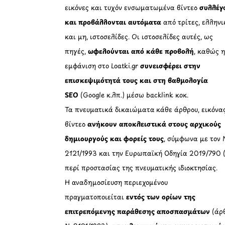
εικόνες και τυχόν ενσωματωμένα βίντεο
συλλέγ
και προβάλλονται αυτόματα
από τρίτες, ελληνι
και μη, ιστοσελίδες. Οι ιστοσελίδες αυτές, ως
πηγές,
ωφελούνται από κάθε προβολή
, καθώς 
εμφάνιση στο Loatki.gr
συνεισφέρει στην
επισκεψιμότητά τους και στη βαθμολογία
SEO
(Google κ.λπ.) μέσω backlink κοκ.
Τα πνευματικά δικαιώματα κάθε άρθρου, εικόνα
βίντεο
ανήκουν αποκλειστικά στους αρχικούς
δημιουργούς και φορείς τους
, σύμφωνα με τον 
2121/1993 και την Ευρωπαϊκή Οδηγία 2019/790 
περί προστασίας της πνευματικής ιδιοκτησίας.
Η αναδημοσίευση περιεχομένου
πραγματοποιείται
εντός των ορίων της
επιτρεπόμενης παράθεσης αποσπασμάτων
(άρθ