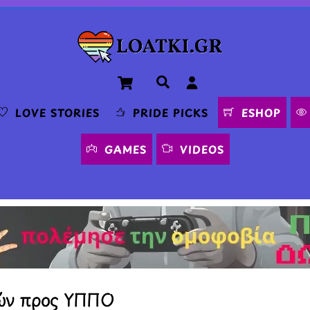
Cart
Αναζήτηση
LOVE STORIES
PRIDE PICKS
ESHOP
GAMES
VIDEOS
νών προς ΥΠΠΟ