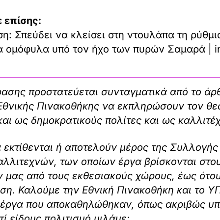
 επίσης:
η: Σπεύδει να κλείσει στη ντουλάπα τη ρύθμι
τα ομόφυλα υπό τον ήχο των πυρών Σαμαρά | i
ρασης προστατεύεται συνταγματικά από το άρ
ς Εθνικής Πινακοθήκης να εκπληρώσουν τον θ
αι ως δημοκρατικούς πολίτες και ως καλλιτέ
ία εκτίθενται ή αποτελούν μέρος της Συλλογής
αλλιτεχνών, των οποίων έργα βρίσκονται στο
 μας από τους εκθεσιακούς χώρους, έως ότου
ση. Καλούμε την Εθνική Πινακοθήκη και το 
 έργα που αποκαθηλώθηκαν, όπως ακριβώς υπα
ί είδους πολιτισμό μιλάμε;