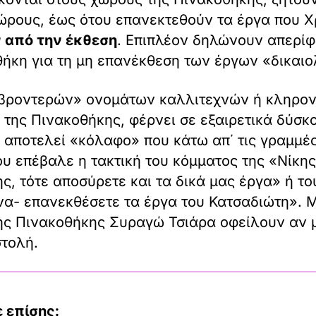
ώρους, έως ότου επανεκτεθούν τα έργα που 
 από την έκθεση
. Επιπλέον δηλώνουν απερίφ
ήκη για τη μη επανέκθεση των έργων «δικαιο
 «βροντερών» ονομάτων καλλιτεχνών ή κληρον
 της Πινακοθήκης, φέρνει σε εξαιρετικά δύσ
 αποτελεί «κόλαφο» που κάτω απ΄ τις γραμμές
υ επέβαλε η τακτική του κόμματος της «Νίκη
ς, τότε αποσύρετε και τα δικά μας έργα» ή τ
 να- επανεκθέσετε τα έργα του Κατσαδιώτη». 
της Πινακοθήκης Συραγώ Τσιάρα οφείλουν αν μ
στολή.
 επίσης: