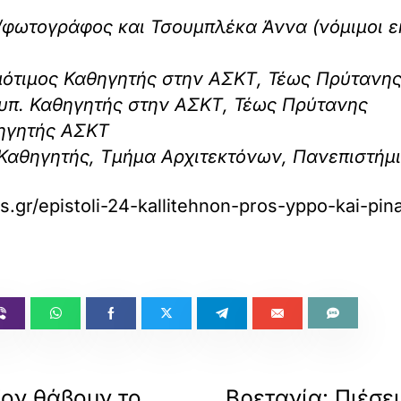
/φωτογράφος και Τσουμπλέκα Άννα (νόμιμοι 
μότιμος Καθηγητής στην ΑΣΚΤ, Τέως Πρύτανη
φυπ. Καθηγητής στην ΑΣΚΤ, Τέως Πρύτανης
θηγητής ΑΣΚΤ
 Καθηγητής, Τμήμα Αρχιτεκτόνων, Πανεπιστή
as.gr/epistoli-24-kallitehnon-pros-yppo-kai-pina
ζον θάβουν το
Βρετανία: Πιέσει