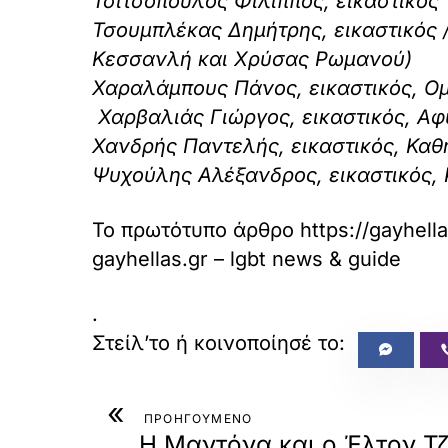
Τσιτσόπουλος Φίλιππος, εικαστικός
Τσουμπλέκας Δημήτρης, εικαστικός 
Κεσσανλή και Χρύσας Ρωμανού)
Χαραλάμπους Πάνος, εικαστικός, Ο
Χαρβαλιάς Γιώργος, εικαστικός, Α
Χανδρής Παντελής, εικαστικός, Κα
Ψυχούλης Αλέξανδρος, εικαστικός,
Το πρωτότυπο άρθρο
https://gayhell
gayhellas.gr – lgbt news & guide
.
«
ΠΡΟΗΓΟΥΜΕΝΟ
Η Μαντόνα και ο Έλτον Τ