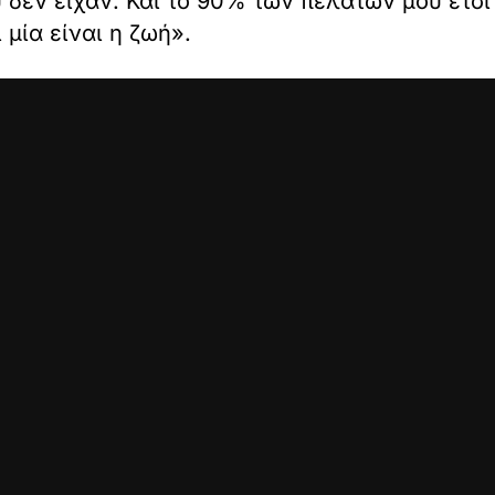
δεν είχαν. Και το 90% των πελατών μου έτσι 
 μία είναι η ζωή».