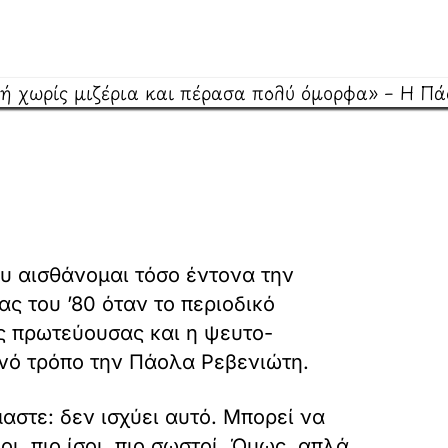
υ αισθάνομαι τόσο έντονα την
ας του ’80 όταν το περιοδικό
ής πρωτεύουσας και η ψευτο-
νό τρόπο την Πάολα Ρεβενιώτη.
αστε: δεν ισχύει αυτό. Μπορεί να
ι, πιο ίσοι, πιο σωστοί. Όμως, απλά