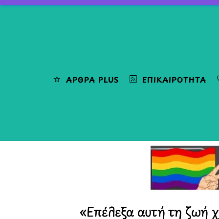
Skip
to
content
ΆΡΘΡΑ PLUS
ΕΠΙΚΑΙΡΌΤΗΤΑ
«Επέλεξα αυτή τη ζωή χ