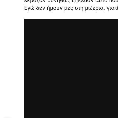
έκραζαν συνήθως ζήλευαν αυτό που 
Εγώ δεν ήμουν μες στη μιζέρια, γιατί