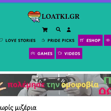
Cart
Αναζήτηση
LOVE STORIES
PRIDE PICKS
ESHOP
GAMES
VIDEOS
ωρίς μιζέρια