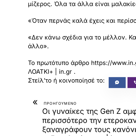
μίζερος. Όλα τα άλλα είναι μαλακίες
τ
ρ
έ
«Όταν περνάς καλά έχεις και περίσ
ψ
ε
τ
«Δεν κάνω σχέδια για το μέλλον. Κα
ε
άλλο».
κ
α
ι
Το πρωτότυπο άρθρο
https://www.in.
ν
α
ΛΟΑΤΚΙ+ | in.gr
.
φ
ο
ρ
τ
«
ώ
ΠΡΟΗΓΟΥΜΕΝΟ
σ
Οι γυναίκες της Gen Z αμ
ε
περισσότερο την ετεροκαν
τ
ε
ξαναγράφουν τους κανόν
α