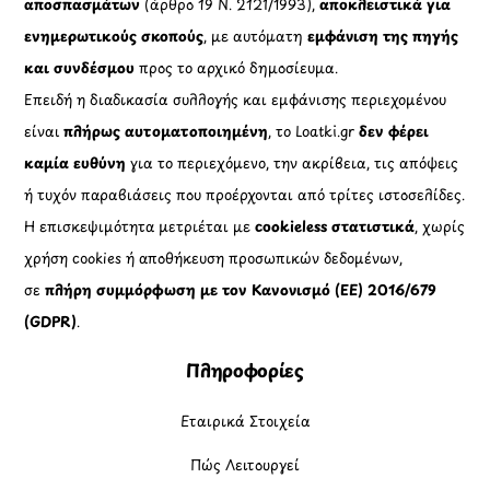
αποσπασμάτων
(άρθρο 19 Ν. 2121/1993),
αποκλειστικά για
ενημερωτικούς σκοπούς
, με αυτόματη
εμφάνιση της πηγής
και συνδέσμου
προς το αρχικό δημοσίευμα.
Επειδή η διαδικασία συλλογής και εμφάνισης περιεχομένου
είναι
πλήρως αυτοματοποιημένη
, το Loatki.gr
δεν φέρει
καμία ευθύνη
για το περιεχόμενο, την ακρίβεια, τις απόψεις
ή τυχόν παραβιάσεις που προέρχονται από τρίτες ιστοσελίδες.
Η επισκεψιμότητα μετριέται με
cookieless στατιστικά
, χωρίς
χρήση cookies ή αποθήκευση προσωπικών δεδομένων,
σε
πλήρη συμμόρφωση με τον Κανονισμό (ΕΕ) 2016/679
(GDPR)
.
Πληροφορίες
Εταιρικά Στοιχεία
Πώς Λειτουργεί