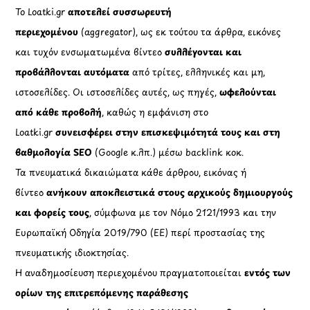
Το Loatki.gr
αποτελεί συσσωρευτή
περιεχομένου
(aggregator), ως εκ τούτου τα άρθρα, εικόνες
και τυχόν ενσωματωμένα βίντεο
συλλέγονται και
προβάλλονται αυτόματα
από τρίτες, ελληνικές και μη,
ιστοσελίδες. Οι ιστοσελίδες αυτές, ως πηγές,
ωφελούνται
από κάθε προβολή
, καθώς η εμφάνιση στο
Loatki.gr
συνεισφέρει στην επισκεψιμότητά τους και στη
βαθμολογία SEO
(Google κ.λπ.) μέσω backlink κοκ.
Τα πνευματικά δικαιώματα κάθε άρθρου, εικόνας ή
βίντεο
ανήκουν αποκλειστικά στους αρχικούς δημιουργούς
και φορείς τους
, σύμφωνα με τον Νόμο 2121/1993 και την
Ευρωπαϊκή Οδηγία 2019/790 (ΕΕ) περί προστασίας της
πνευματικής ιδιοκτησίας.
Η αναδημοσίευση περιεχομένου πραγματοποιείται
εντός των
ορίων της επιτρεπόμενης παράθεσης