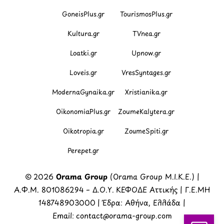
GoneisPlus.gr
TourismosPlus.gr
Kultura.gr
TVnea.gr
Loatki.gr
Upnow.gr
Loveis.gr
VresSyntages.gr
ModernaGynaika.gr
Xristianika.gr
OikonomiaPlus.gr
ZoumeKalytera.gr
Oikotropia.gr
ZoumeSpiti.gr
Perepet.gr
© 2026
Orama Group
(Orama Group Μ.Ι.Κ.Ε.) |
Α.Φ.Μ. 801086294 – Δ.Ο.Υ. ΚΕΦΟΔΕ Αττικής | Γ.Ε.ΜΗ
148748903000 | Έδρα: Αθήνα, Ελλάδα |
Email: contact@orama-group.com