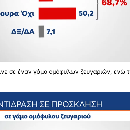
ινε σε έναν γάμο ομόφυλων ζευγαριών, ενώ τ