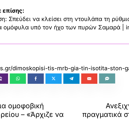
 επίσης:
η: Σπεύδει να κλείσει στη ντουλάπα τη ρύθμι
τα ομόφυλα υπό τον ήχο των πυρών Σαμαρά | i
as.gr/dimoskopisi-tis-mrb-gia-tin-isotita-ston-
ια ομοφοβική
Ανεξιχ
ρείου – «Άρχιζε να
πραγματικά στ