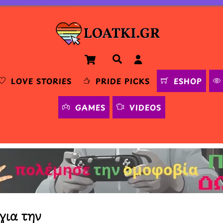
Cart
Αναζήτηση
LOVE STORIES
PRIDE PICKS
ESHOP
GAMES
VIDEOS
για την