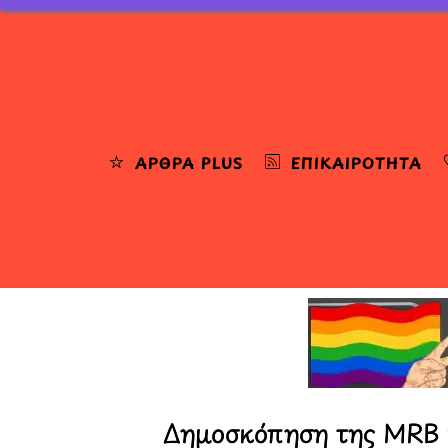
Skip
to
content
ΆΡΘΡΑ PLUS
ΕΠΙΚΑΙΡΌΤΗΤΑ
Δημοσκόπηση της MRB 