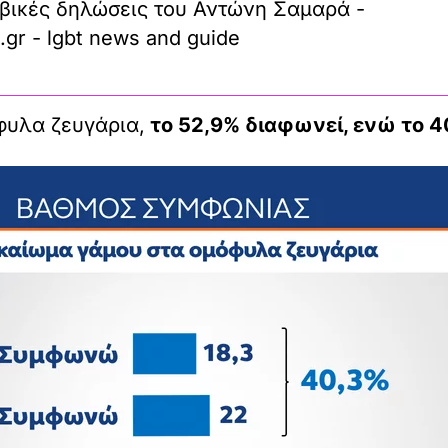
βικές δηλώσεις του Αντώνη Σαμαρά -
.gr - lgbt news and guide
φυλα ζευγάρια,
το 52,9% διαφωνεί, ενώ το 