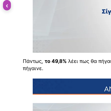
‹
Πάντως,
το 49,8%
λέει πως θα πήγα
πήγαινε.