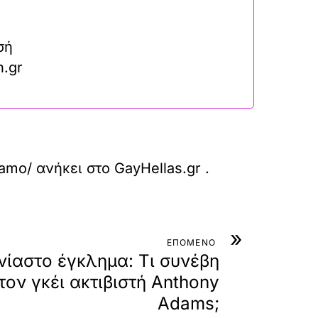
σή
n.gr
gamo/
ανήκει στο
GayHellas.gr
.
»
ΕΠΟΜΕΝΟ
νίαστο έγκλημα: Τι συνέβη
ον γκέι ακτιβιστή Anthony
Adams;