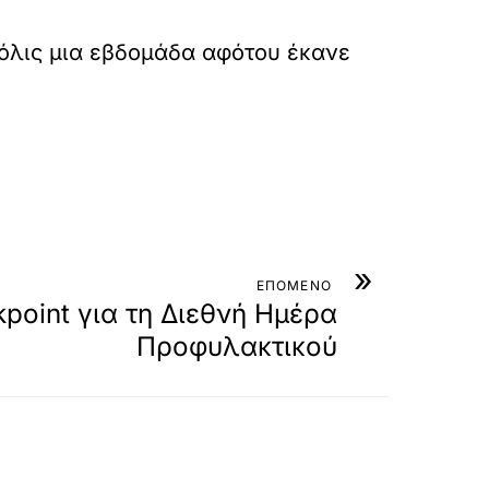
 μόλις μια εβδομάδα αφότου έκανε
»
ινοποιήθηκε από το χρήστη Carla Antonelli (@carla.antonelli)
ΕΠΟΜΕΝΟ
point για τη Διεθνή Ημέρα
Προφυλακτικού