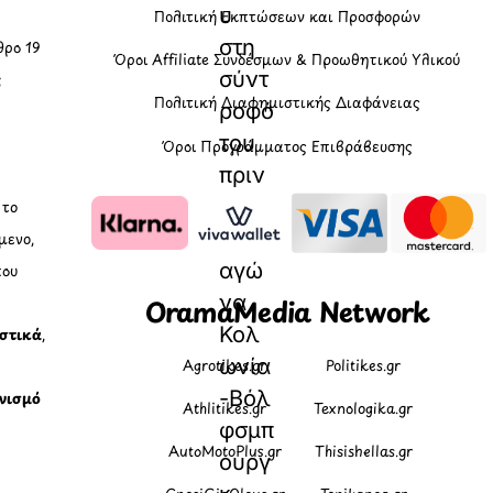
υ
Πολιτική Εκπτώσεων και Προσφορών
στη
ρο 19
Όροι Affiliate Συνδέσμων & Προωθητικού Υλικού
σύντ
ς
Πολιτική Διαφημιστικής Διαφάνειας
ροφό
του
Όροι Προγράμματος Επιβράβευσης
πριν
από
, το
τον
μενο,
αγώ
που
να
OramaMedia Network
Κολ
ιστικά
,
ωνία
Agrotikes.gr
Politikes.gr
-Βόλ
νισμό
Athlitikes.gr
Texnologika.gr
φσμπ
AutoMotoPlus.gr
Thisishellas.gr
ουργ