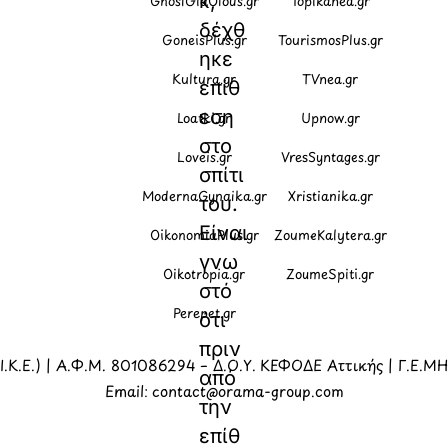
κ,
GnosiGiaOlous.gr
Topikanea.gr
δέχθ
GoneisPlus.gr
TourismosPlus.gr
ηκε
Kultura.gr
TVnea.gr
επίθ
εση
Loatki.gr
Upnow.gr
στο
Loveis.gr
VresSyntages.gr
σπίτι
ModernaGynaika.gr
Xristianika.gr
του.
Είναι
OikonomiaPlus.gr
ZoumeKalytera.gr
γνω
Oikotropia.gr
ZoumeSpiti.gr
στό
Perepet.gr
ότι
πριν
.Κ.Ε.) | Α.Φ.Μ. 801086294 – Δ.Ο.Υ. ΚΕΦΟΔΕ Αττικής | Γ.Ε.Μ
από
Email: contact@orama-group.com
την
επίθ