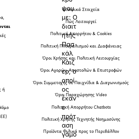
ψου
Εταιρικά Στοιχεία
με: Ο
α,
Πώς Λειτουργεί
διαιτ
ονται
Πολιτική Απορρήτου & Cookies
ητής
κές
Πασ
Πολιτική Πλουραλισμού και Διαφάνειας
κάλ
η
Όροι Χρήσης και Πολιτική Λειτουργίας
Κάιζ
Όροι Αγορών, Αποστολών & Επιστροφών
ερ, ο
οποί
Όροι Συμμετοχής σε Παιχνίδια & Διαγωνισμούς
ος
ς ή
Όροι Παραχώρησης Video
έκαν
ε
Πολιτική Απορρήτου Chatbots
Νόμο
πρότ
(ΕΕ)
Πολιτική Χρήσης Τεχνητής Νοημοσύνης
αση
Προϊόντα Φιλικά προς το Περιβάλλον
γάμο