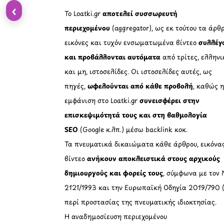
‹
Το Loatki.gr
αποτελεί συσσωρευτή
περιεχομένου
(aggregator), ως εκ τούτου τα άρθρ
εικόνες και τυχόν ενσωματωμένα βίντεο
συλλέγ
και προβάλλονται αυτόματα
από τρίτες, ελληνι
και μη, ιστοσελίδες. Οι ιστοσελίδες αυτές, ως
πηγές,
ωφελούνται από κάθε προβολή
, καθώς 
εμφάνιση στο Loatki.gr
συνεισφέρει στην
επισκεψιμότητά τους και στη βαθμολογία
SEO
(Google κ.λπ.) μέσω backlink κοκ.
Τα πνευματικά δικαιώματα κάθε άρθρου, εικόνα
βίντεο
ανήκουν αποκλειστικά στους αρχικούς
δημιουργούς και φορείς τους
, σύμφωνα με τον 
2121/1993 και την Ευρωπαϊκή Οδηγία 2019/790 
περί προστασίας της πνευματικής ιδιοκτησίας.
Η αναδημοσίευση περιεχομένου