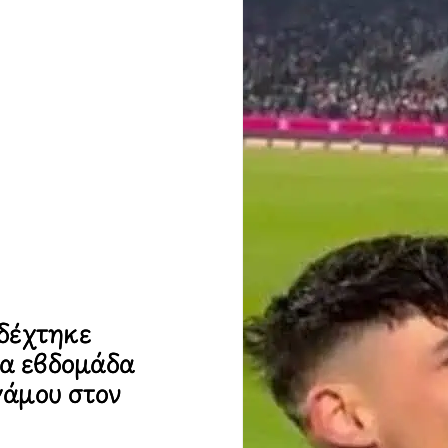
 δέχτηκε
ία εβδομάδα
γάμου στον