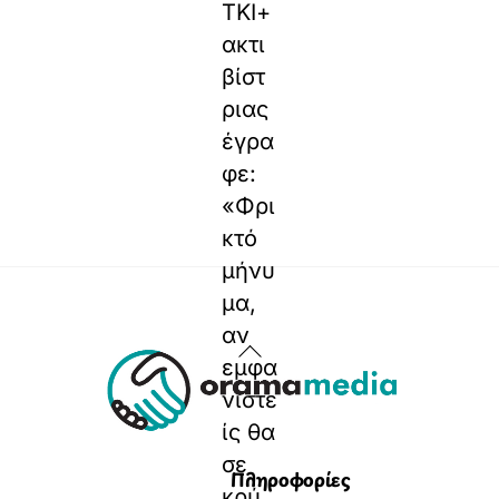
ΤΚΙ+
ακτι
βίστ
ριας
έγρα
φε:
«Φρι
κτό
μήνυ
μα,
αν
Back
εμφα
To
νιστε
Top
ίς θα
σε
Πληροφορίες
κρύ