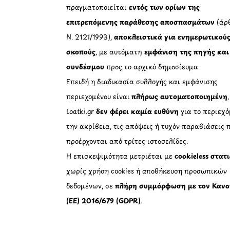
πραγματοποιείται
εντός των ορίων της
επιτρεπόμενης παράθεσης αποσπασμάτων
(άρθ
Ν. 2121/1993),
αποκλειστικά για ενημερωτικού
σκοπούς
, με αυτόματη
εμφάνιση της πηγής και
συνδέσμου
προς το αρχικό δημοσίευμα.
Επειδή η διαδικασία συλλογής και εμφάνισης
περιεχομένου είναι
πλήρως αυτοματοποιημένη
Loatki.gr
δεν φέρει καμία ευθύνη
για το περιεχό
την ακρίβεια, τις απόψεις ή τυχόν παραβιάσεις 
προέρχονται από τρίτες ιστοσελίδες.
Η επισκεψιμότητα μετριέται με
cookieless στατ
χωρίς χρήση cookies ή αποθήκευση προσωπικών
δεδομένων, σε
πλήρη συμμόρφωση με τον Κανο
(ΕΕ) 2016/679 (GDPR)
.