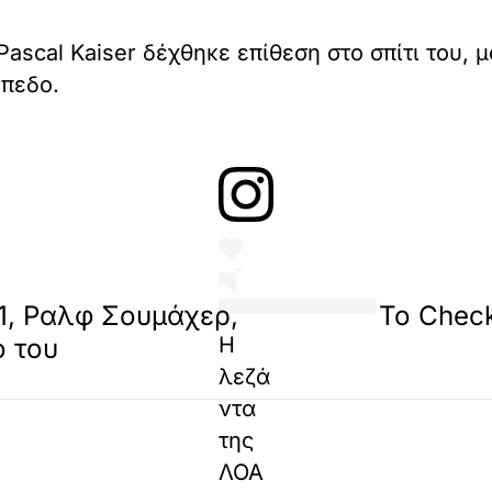
ascal Kaiser δέχθηκε επίθεση στο σπίτι του,
ήπεδο.
Η δημοσίευση κο
1, Ραλφ Σουμάχερ,
Το Check
Η
ό του
λεζά
ντα
της
ΛΟΑ