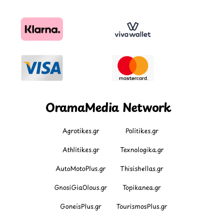
OramaMedia Network
Agrotikes.gr
Politikes.gr
Athlitikes.gr
Texnologika.gr
AutoMotoPlus.gr
Thisishellas.gr
GnosiGiaOlous.gr
Topikanea.gr
GoneisPlus.gr
TourismosPlus.gr