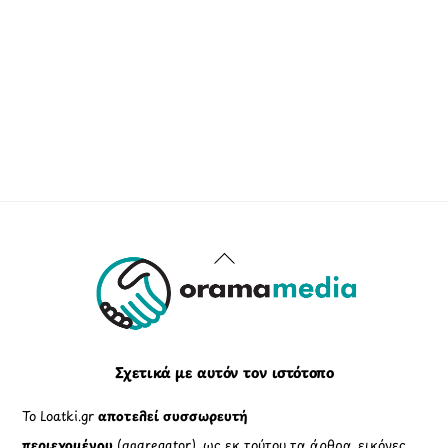
Back
To
Top
Σχετικά με αυτόν τον ιστότοπο
Το Loatki.gr
αποτελεί συσσωρευτή
περιεχομένου
(aggregator), ως εκ τούτου τα άρθρα, εικόνες