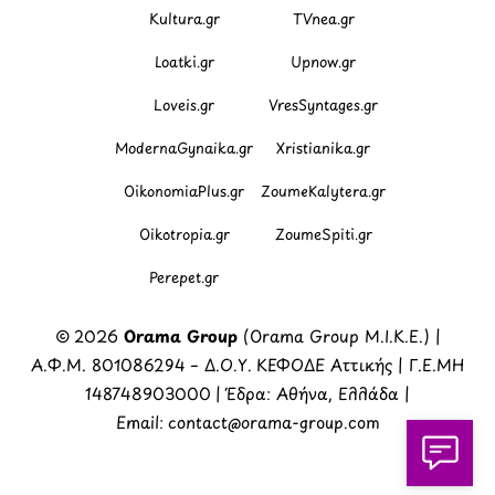
Kultura.gr
TVnea.gr
Loatki.gr
Upnow.gr
Loveis.gr
VresSyntages.gr
ModernaGynaika.gr
Xristianika.gr
OikonomiaPlus.gr
ZoumeKalytera.gr
Oikotropia.gr
ZoumeSpiti.gr
Perepet.gr
© 2026
Orama Group
(Orama Group Μ.Ι.Κ.Ε.) |
Α.Φ.Μ. 801086294 – Δ.Ο.Υ. ΚΕΦΟΔΕ Αττικής | Γ.Ε.ΜΗ
148748903000 | Έδρα: Αθήνα, Ελλάδα |
Email: contact@orama-group.com