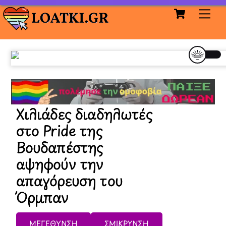
Cart
Skip
Me
to
content
Χιλιάδες διαδηλωτές
στο Pride της
Βουδαπέστης
αψηφούν την
απαγόρευση του
Όρμπαν
ΜΕΓΕΘΥΝΣΗ
ΣΜΙΚΡΥΝΣΗ