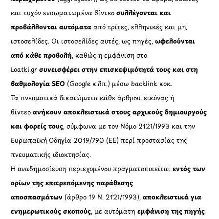
και τυχόν ενσωματωμένα βίντεο
συλλέγονται και
προβάλλονται αυτόματα
από τρίτες, ελληνικές και μη,
ιστοσελίδες. Οι ιστοσελίδες αυτές, ως πηγές,
ωφελούνται
από κάθε προβολή
, καθώς η εμφάνιση στο
Loatki.gr
συνεισφέρει στην επισκεψιμότητά τους και στη
βαθμολογία SEO
(Google κ.λπ.) μέσω backlink κοκ.
Τα πνευματικά δικαιώματα κάθε άρθρου, εικόνας ή
βίντεο
ανήκουν αποκλειστικά στους αρχικούς δημιουργούς
και φορείς τους
, σύμφωνα με τον Νόμο 2121/1993 και την
Ευρωπαϊκή Οδηγία 2019/790 (ΕΕ) περί προστασίας της
πνευματικής ιδιοκτησίας.
Η αναδημοσίευση περιεχομένου πραγματοποιείται
εντός των
ορίων της επιτρεπόμενης παράθεσης
αποσπασμάτων
(άρθρο 19 Ν. 2121/1993),
αποκλειστικά για
ενημερωτικούς σκοπούς
, με αυτόματη
εμφάνιση της πηγής