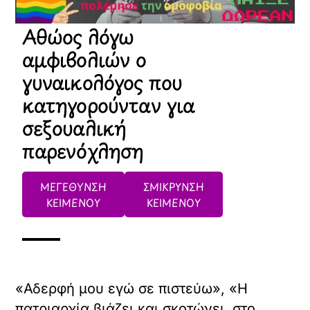
Αθώος λόγω
αμφιβολιών ο
γυναικολόγος που
κατηγορούνταν για
σεξουαλική
παρενόχληση
ΜΕΓΕΘΥΝΣΗ
ΣΜΙΚΡΥΝΣΗ
ΚΕΙΜΕΝΟΥ
ΚΕΙΜΕΝΟΥ
«Αδερφή μου εγώ σε πιστεύω», «Η
πατριαρχία βιάζει και σκοτώνει, στο