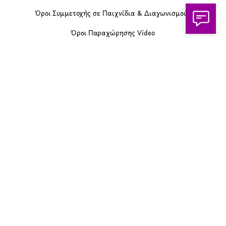
Όροι Συμμετοχής σε Παιχνίδια & Διαγωνισμούς
Όροι Παραχώρησης Video
Πολιτική Απορρήτου Chatbots
Πολιτική Χρήσης Τεχνητής Νοημοσύνης
Προϊόντα Φιλικά προς το Περιβάλλον
Πολιτική Εκπτώσεων και Προσφορών
Όροι Affiliate Συνδέσμων & Προωθητικού Υλικού
Πολιτική Διαφημιστικής Διαφάνειας
Όροι Προγράμματος Επιβράβευσης