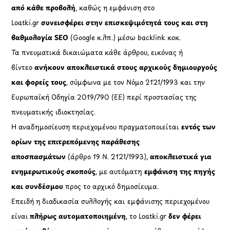
από κάθε προβολή
, καθώς η εμφάνιση στο
Loatki.gr
συνεισφέρει στην επισκεψιμότητά τους και στη
βαθμολογία SEO
(Google κ.λπ.) μέσω backlink κοκ.
Τα πνευματικά δικαιώματα κάθε άρθρου, εικόνας ή
βίντεο
ανήκουν αποκλειστικά στους αρχικούς δημιουργούς
και φορείς τους
, σύμφωνα με τον Νόμο 2121/1993 και την
Ευρωπαϊκή Οδηγία 2019/790 (ΕΕ) περί προστασίας της
πνευματικής ιδιοκτησίας.
Η αναδημοσίευση περιεχομένου πραγματοποιείται
εντός των
ορίων της επιτρεπόμενης παράθεσης
αποσπασμάτων
(άρθρο 19 Ν. 2121/1993),
αποκλειστικά για
ενημερωτικούς σκοπούς
, με αυτόματη
εμφάνιση της πηγής
και συνδέσμου
προς το αρχικό δημοσίευμα.
Επειδή η διαδικασία συλλογής και εμφάνισης περιεχομένου
είναι
πλήρως αυτοματοποιημένη
, το Loatki.gr
δεν φέρει