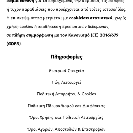
καμία ευθύνη
για το περιεχόμενο, την ακρίβεια, τις απόψεις
ή τυχόν παραβιάσεις που προέρχονται από τρίτες ιστοσελίδες.
Η επισκεψιμότητα μετριέται με
cookieless στατιστικά
, χωρίς
χρήση cookies ή αποθήκευση προσωπικών δεδομένων,
σε
πλήρη συμμόρφωση με τον Κανονισμό (ΕΕ) 2016/679
(GDPR)
.
Πληροφορίες
Εταιρικά Στοιχεία
Πώς Λειτουργεί
Πολιτική Απορρήτου & Cookies
Πολιτική Πλουραλισμού και Διαφάνειας
Όροι Χρήσης και Πολιτική Λειτουργίας
Όροι Αγορών, Αποστολών & Επιστροφών