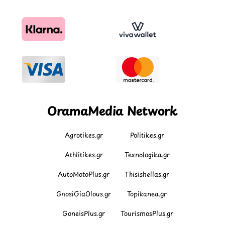
OramaMedia Network
Agrotikes.gr
Politikes.gr
Athlitikes.gr
Texnologika.gr
AutoMotoPlus.gr
Thisishellas.gr
GnosiGiaOlous.gr
Topikanea.gr
GoneisPlus.gr
TourismosPlus.gr