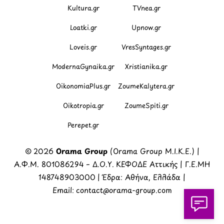
Kultura.gr
TVnea.gr
Loatki.gr
Upnow.gr
Loveis.gr
VresSyntages.gr
ModernaGynaika.gr
Xristianika.gr
OikonomiaPlus.gr
ZoumeKalytera.gr
Oikotropia.gr
ZoumeSpiti.gr
Perepet.gr
© 2026
Orama Group
(Orama Group Μ.Ι.Κ.Ε.) |
Α.Φ.Μ. 801086294 – Δ.Ο.Υ. ΚΕΦΟΔΕ Αττικής | Γ.Ε.ΜΗ
148748903000 | Έδρα: Αθήνα, Ελλάδα |
Email: contact@orama-group.com