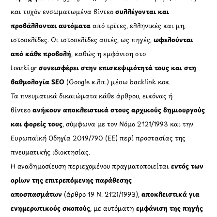
και τυχόν ενσωματωμένα βίντεο
συλλέγονται και
προβάλλονται αυτόματα
από τρίτες, ελληνικές και μη,
ιστοσελίδες. Οι ιστοσελίδες αυτές, ως πηγές,
ωφελούνται
από κάθε προβολή
, καθώς η εμφάνιση στο
Loatki.gr
συνεισφέρει στην επισκεψιμότητά τους και στη
βαθμολογία SEO
(Google κ.λπ.) μέσω backlink κοκ.
Τα πνευματικά δικαιώματα κάθε άρθρου, εικόνας ή
βίντεο
ανήκουν αποκλειστικά στους αρχικούς δημιουργούς
και φορείς τους
, σύμφωνα με τον Νόμο 2121/1993 και την
Ευρωπαϊκή Οδηγία 2019/790 (ΕΕ) περί προστασίας της
πνευματικής ιδιοκτησίας.
Η αναδημοσίευση περιεχομένου πραγματοποιείται
εντός των
ορίων της επιτρεπόμενης παράθεσης
αποσπασμάτων
(άρθρο 19 Ν. 2121/1993),
αποκλειστικά για
ενημερωτικούς σκοπούς
, με αυτόματη
εμφάνιση της πηγής